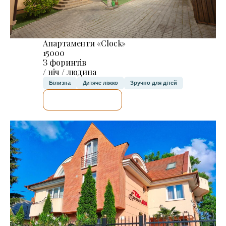
Апартаменти «Clock»
15000
З форинтів
/ ніч / людина
Білизна
Дитяче ліжко
Зручно для дітей
ДЕТАЛЬНІШЕ