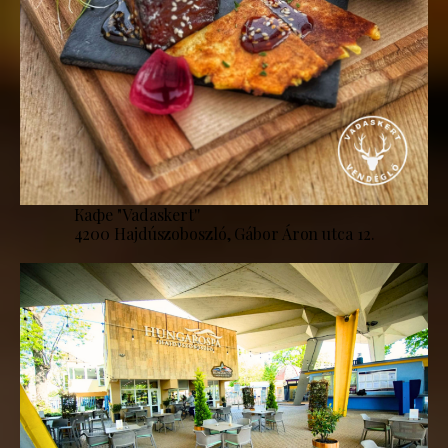
Кафе "Vadaskert''
4200 Hajdúszoboszló, Gábor Áron utca 12.