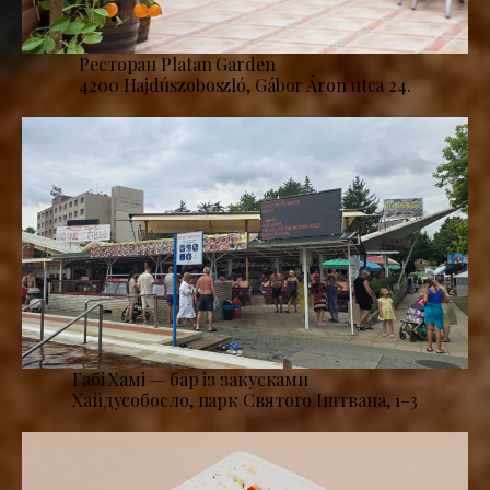
Ресторан Platan Garden
4200 Hajdúszoboszló, Gábor Áron utca 24.
Габі Хамі — бар із закусками
Хайдусобосло, парк Святого Іштвана, 1–3