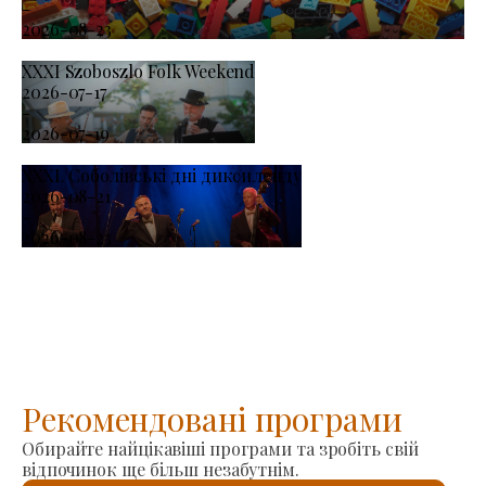
-
2026-08-23
XXXI Szoboszlo Folk Weekend
2026-07-17
-
2026-07-19
XXXI. Соболівські дні диксиленду
2026-08-21
-
2026-08-23
Рекомендовані програми
Обирайте найцікавіші програми та зробіть свій
відпочинок ще більш незабутнім.