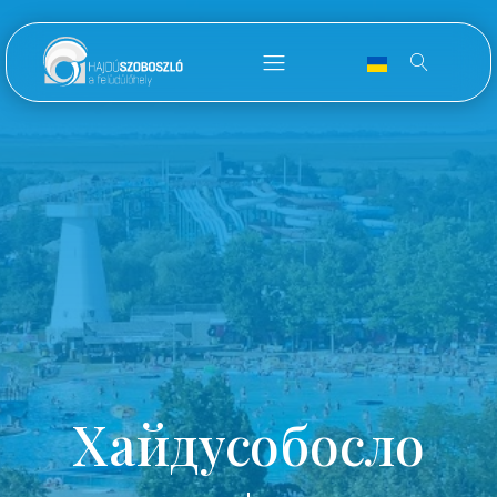
Хайдусобосло