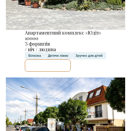
Апартаментний комплекс «Юдіт»
10000
З форинтів
/ ніч / людина
Білизна
Дитяче ліжко
Зручно для дітей
ДЕТАЛЬНІШЕ