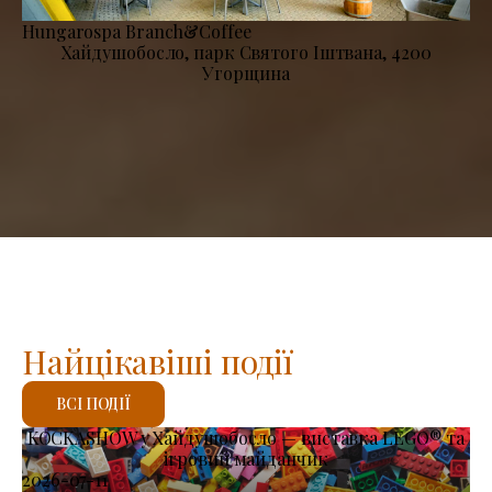
Hungarospa Branch&Coffee
Хайдушобосло, парк Святого Іштвана, 4200
Угорщина
Найцікавіші події
ВСІ ПОДІЇ
KOCKASHOW у Хайдушобосло — виставка LEGO® та
ігровий майданчик
2026-07-11