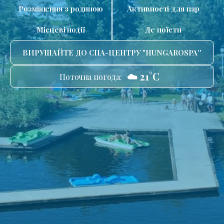
Розміщення з родиною
Активності для пар
Місцеві події
Де поїсти
ВИРУШАЙТЕ ДО СПА-ЦЕНТРУ "HUNGAROSPA''
☁️ 21°C
Поточна погода: