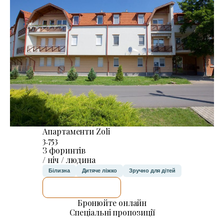
Апартаменти Zoli
3.753
З форинтів
/ ніч / людина
Білизна
Дитяче ліжко
Зручно для дітей
ДЕТАЛЬНІШЕ
Бронюйте онлайн
Спеціальні пропозиції