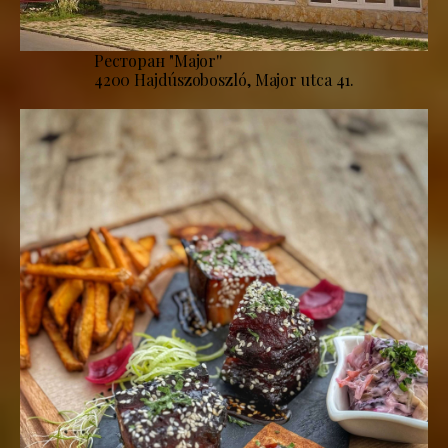
Ресторан "Major''
4200 Hajdúszoboszló, Major utca 41.