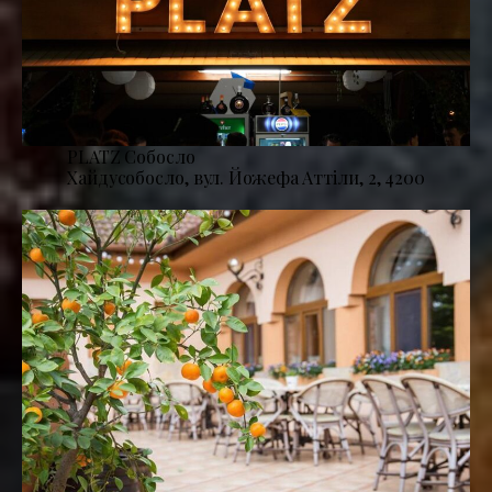
PLATZ Собосло
Хайдусобосло, вул. Йожефа Аттіли, 2, 4200