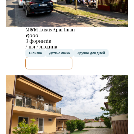
M&M Luxus Apartman
15000
З форинтів
/ ніч / людина
Білизна
Дитяче ліжко
Зручно для дітей
ДЕТАЛЬНІШЕ