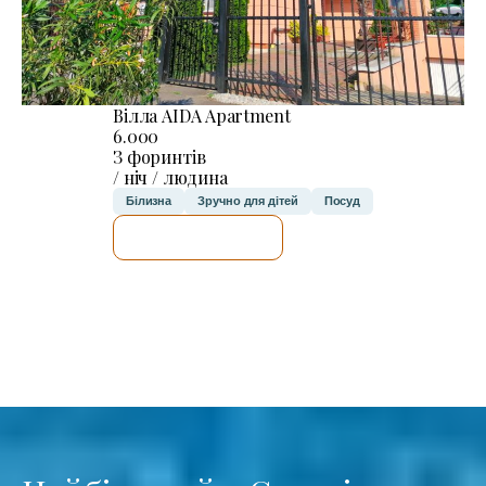
Вілла AIDA Apartment
6.000
З форинтів
/ ніч / людина
Білизна
Зручно для дітей
Посуд
ДЕТАЛЬНІШЕ