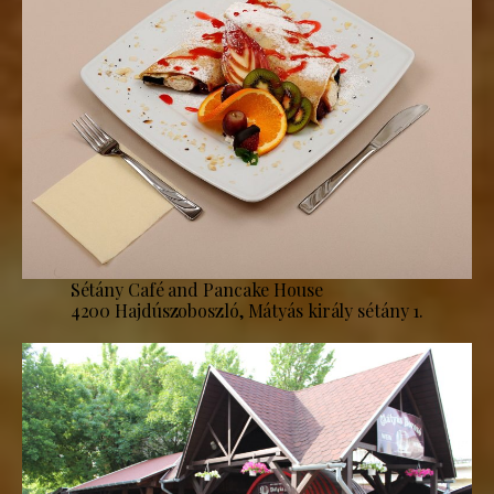
Sétány Café and Pancake House
4200 Hajdúszoboszló, Mátyás király sétány 1.