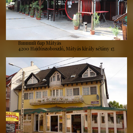
Винний бар Mátyás
4200 Hajdúszoboszló, Mátyás király sétány 17.