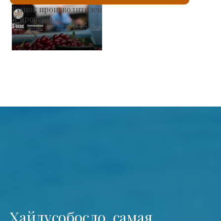
Римско-католическая церковь Святого Ласло
Я проверю.
Хайдусобосло, самая