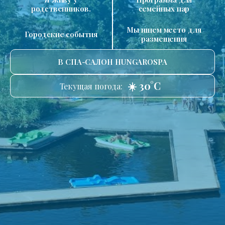
родственников.
семейных пар
Мы ищем место для
Городские события
размещения
В СПА-САЛОН HUNGAROSPA
☀️ 30°C
Текущая погода: