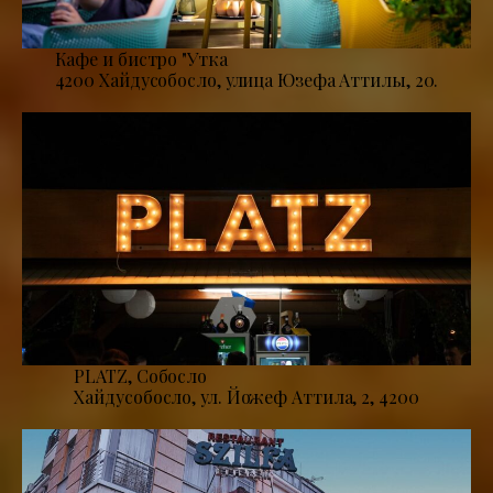
Кафе и бистро "Утка
4200 Хайдусобосло, улица Юзефа Аттилы, 20.
PLATZ, Собосло
Хайдусобосло, ул. Йожеф Аттила, 2, 4200