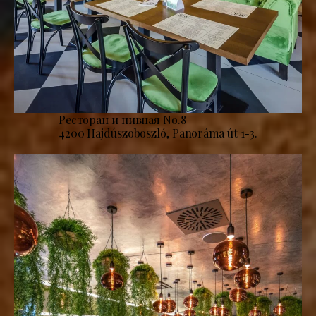
Ресторан и пивная No.8
4200 Hajdúszoboszló, Panoráma út 1-3.