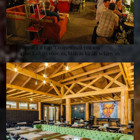
Терраса и бар "Солнечный уголок
4200 Хайдусобосло, Mátyás király sétány 10.