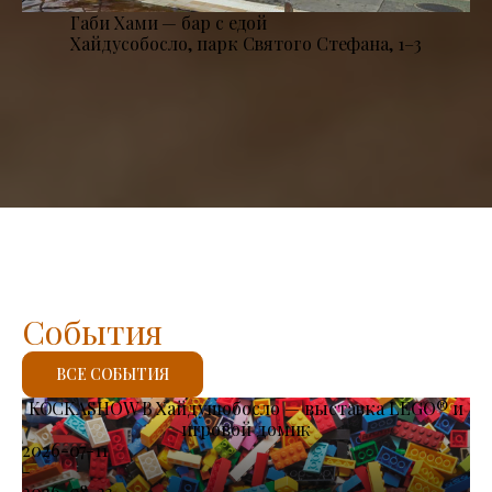
Габи Хами — бар с едой
Хайдусобосло, парк Святого Стефана, 1–3
События
ВСЕ СОБЫТИЯ
KOCKASHOW В Хайдушобосло — выставка LEGO® и
игровой домик
2026-07-11
-
2026-08-23