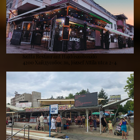
Szilfa Restaurant Hajdúszoboszló
4200 Хайдусобосло, József Attila utca 2-4.