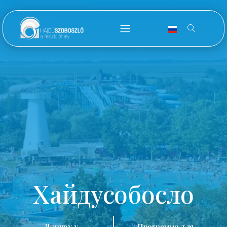
Хайдусобосло
Я живу у
Программа для