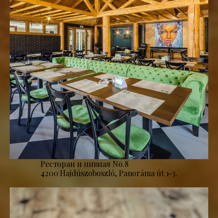
Ресторан и пивная No.8
4200 Hajdúszoboszló, Panoráma út 1-3.