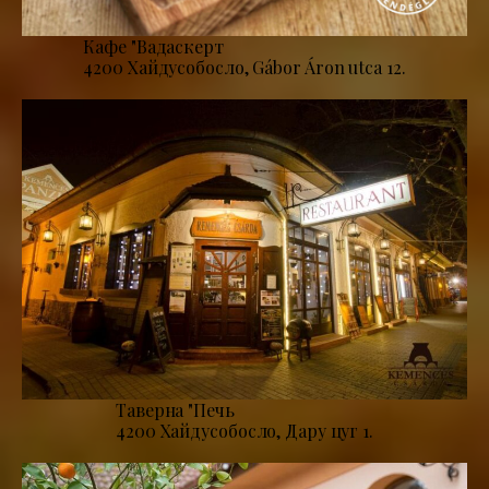
Кафе "Вадаскерт
4200 Хайдусобосло, Gábor Áron utca 12.
Таверна "Печь
4200 Хайдусобосло, Дару цуг 1.