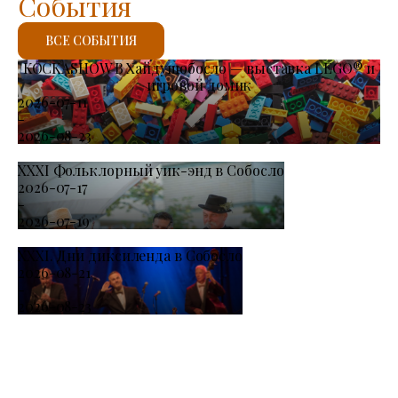
События
ВСЕ СОБЫТИЯ
KOCKASHOW В Хайдушобосло — выставка LEGO® и
игровой домик
2026-07-11
-
2026-08-23
XXXI Фольклорный уик-энд в Собосло
2026-07-17
-
2026-07-19
XXXI. Дни диксиленда в Собосло
2026-08-21
-
2026-08-23