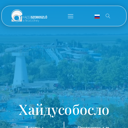
Хайдусобосло
Я живу у
Программа для