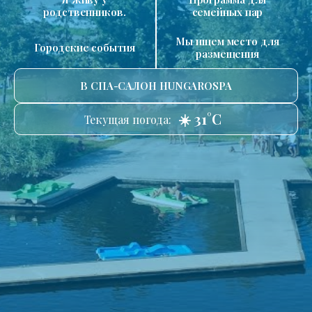
родственников.
семейных пар
Мы ищем место для
Городские события
размещения
В СПА-САЛОН HUNGAROSPA
☀️ 31°C
Текущая погода: