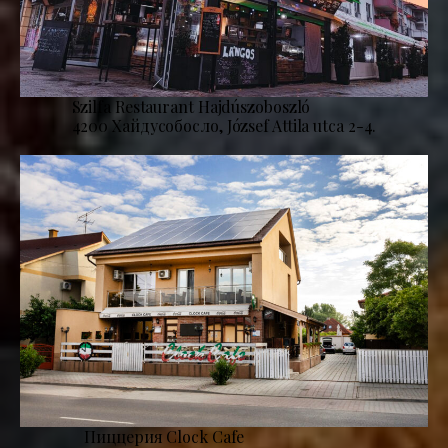
Szilfa Restaurant Hajdúszoboszló
4200 Хайдусобосло, József Attila utca 2-4.
Пиццерия Clock Cafe