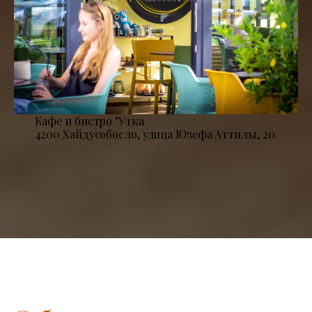
Кафе и бистро "Утка
4200 Хайдусобосло, улица Юзефа Аттилы, 20.