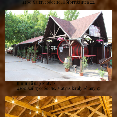
4200 Хайдусобосло, Hőforrás utca 22.
Винный бар Mátyás
4200 Хайдусобосло, Mátyás király sétány 17.