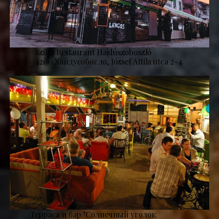
Szilfa Restaurant Hajdúszoboszló
4200 Хайдусобосло, József Attila utca 2-4.
Терраса и бар "Солнечный уголок