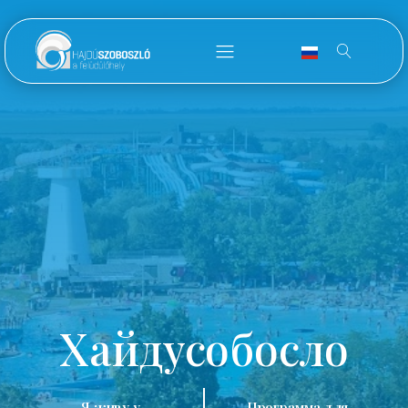
Хайдусобосло
Я живу у
Программа для