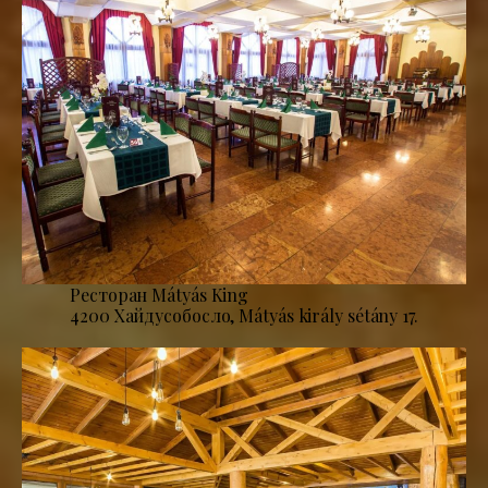
Ресторан Mátyás King
4200 Хайдусобосло, Mátyás király sétány 17.