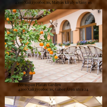
4200 Хайдусобосло, Mátyás király sétány 10.
Ресторан Platan Garden
4200 Хайдусобосло, Gábor Áron utca 24.