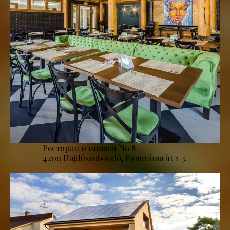
Ресторан и пивная No.8
4200 Hajdúszoboszló, Panoráma út 1-3.