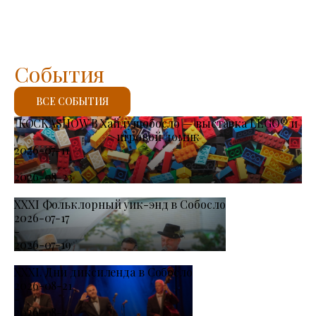
События
ВСЕ СОБЫТИЯ
KOCKASHOW В Хайдушобосло — выставка LEGO® и
игровой домик
2026-07-11
-
2026-08-23
XXXI Фольклорный уик-энд в Собосло
2026-07-17
-
2026-07-19
XXXI. Дни диксиленда в Собосло
2026-08-21
-
2026-08-23