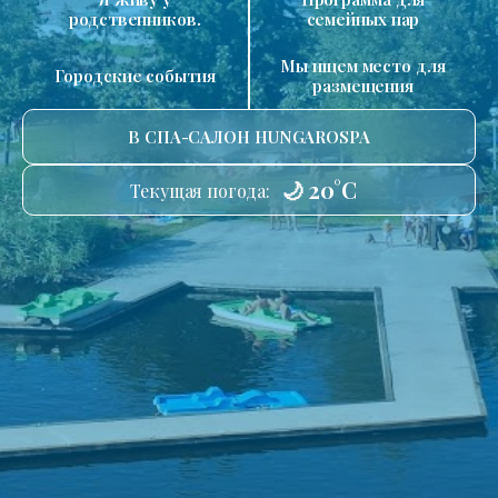
родственников.
семейных пар
Мы ищем место для
Городские события
размещения
В СПА-САЛОН HUNGAROSPA
🌙 20°C
Текущая погода: