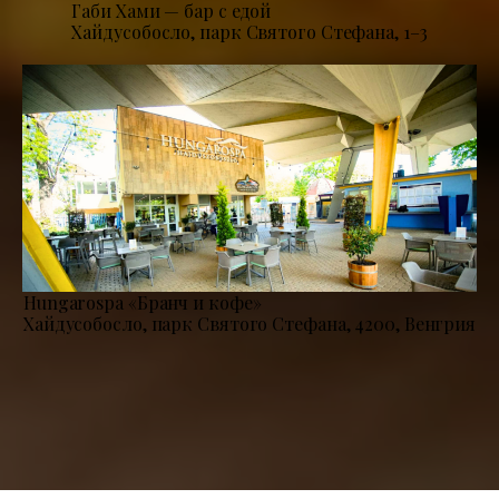
Габи Хами — бар с едой
Хайдусобосло, парк Святого Стефана, 1–3
Hungarospa «Бранч и кофе»
Хайдусобосло, парк Святого Стефана, 4200, Венгрия