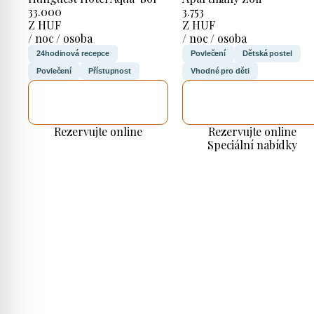
33.000
3.753
Z HUF
Z HUF
/ noc / osoba
/ noc / osoba
24hodinová recepce
Povlečení
Dětská postel
Povlečení
Přístupnost
Vhodné pro děti
ZKONTROLUJI
ZKONTROLUJI
TO
TO
Rezervujte online
Rezervujte online
Speciální nabídky