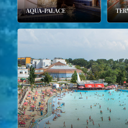
AQUA-PALACE
TER