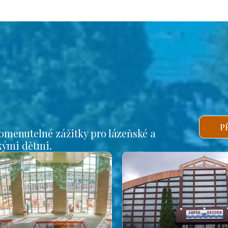
P
omenutelné zážitky pro lázeňské a
lkými dětmi.