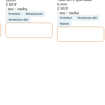
6.000
Z HUF
Z HUF
/ noc / osoba
/ noc / osoba
Povlečení
Dětská postel
Povlečení
Vhodné pro děti
Vhodné pro děti
Nádobí
ZKONTROLUJI
ZKONTROLUJI
TO
TO