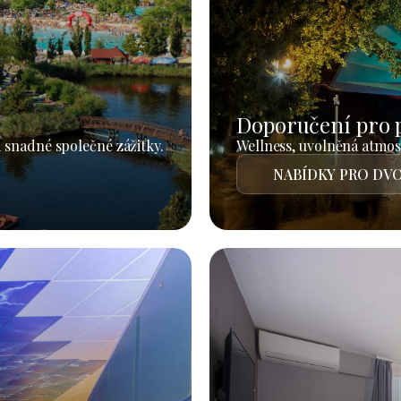
Doporučení pro 
 snadné společné zážitky.
Wellness, uvolněná atmosf
NABÍDKY PRO DVO