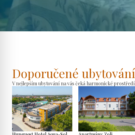
Doporučené ubytován
V nejlepším ubytování na vás čeká harmonické prostředí
Hunguest Hotel Aqua-Sol
Apartmány Zoli