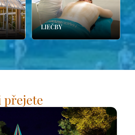
LIEČBY
 přejete