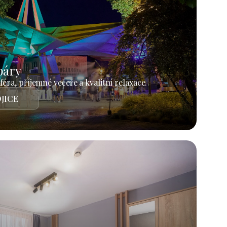
páry
éra, příjemné večeře a kvalitní relaxace.
JICE