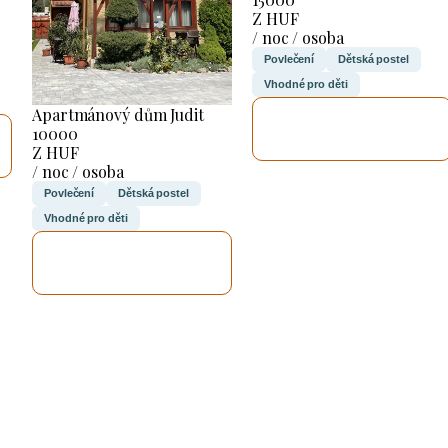
Z HUF
/ noc / osoba
Povlečení
Dětská postel
Vhodné pro děti
Apartmánový dům Judit
ZKONTROLUJI
10000
TO
Z HUF
/ noc / osoba
Povlečení
Dětská postel
Vhodné pro děti
ZKONTROLUJI
TO