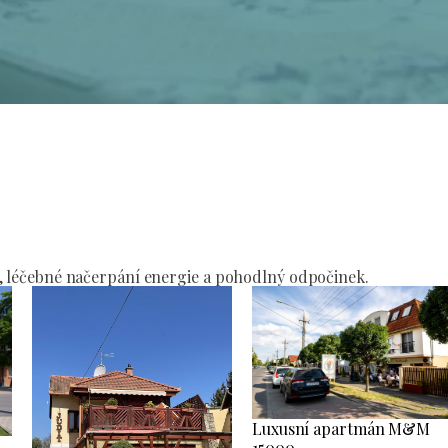
í
, léčebné načerpání energie a pohodlný odpočinek.
Luxusní apartmán M&M
15000