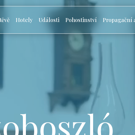
těvě
Hotely
Události
Pohostinství
Propagační 
oboszló