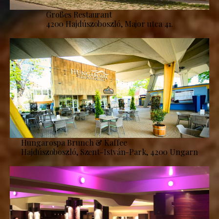
Großes Restaurant
4200 Hajdúszoboszló, Major utca 41.
Hungarospa Brunch & Kaffee
Hajdúszoboszló, Szent-István-Park, 4200 Ungarn