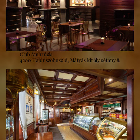
Club Ambrózia
4200 Hajdúszoboszló, Mátyás király sétány 8.