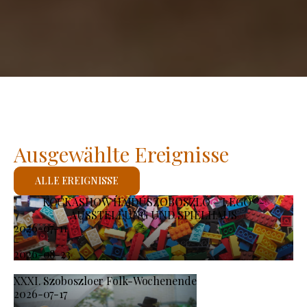
Ausgewählte Ereignisse
ALLE EREIGNISSE
KOCKASHOW HAJDÚSZOBOSZLÓ – LEGO®-
AUSSTELLUNG UND SPIELHAUS
2026-07-11
-
2026-08-23
XXXI. Szoboszloer Folk-Wochenende
2026-07-17
-