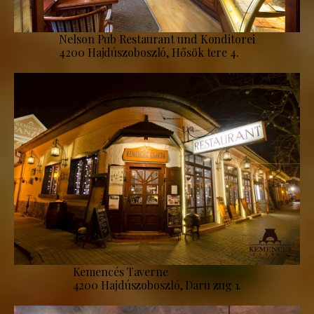
Nelson Pub Restaurant und Konditorei
4200 Hajdúszoboszló, Hősök tere 4.
Kemencés Taverne
4200 Hajdúszoboszló, Daru zug 1.