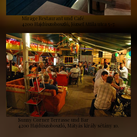
Mirage Restaurant und Café
4200 Hajdúszoboszló, József Attila utca 5-7.
Sunny Corner Terrasse und Bar
4200 Hajdúszoboszló, Mátyás király sétány 10.