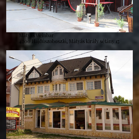
Mátyás Weinbar
4200 Hajdúszoboszló, Mátyás király sétány 17.