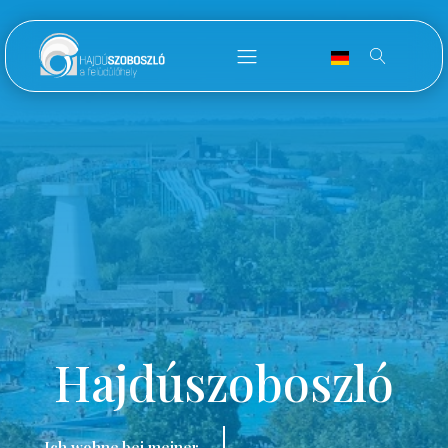
Hajdúszoboszló
Ich wohne bei meiner