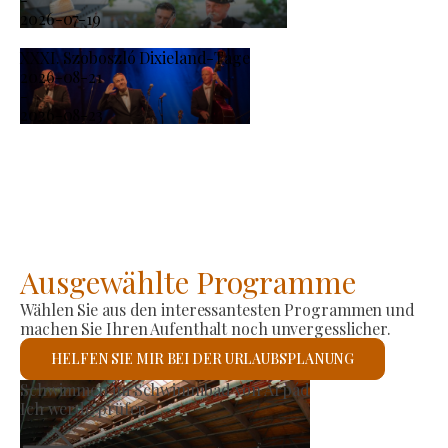
2026-07-19
XXXI. Szoboszló Dixieland-Tage
2026-08-21
-
2026-08-23
Ausgewählte Programme
Wählen Sie aus den interessantesten Programmen und
machen Sie Ihren Aufenthalt noch unvergesslicher.
HELFEN SIE MIR BEI DER URLAUBSPLANUNG
rzeugermarkt
Röm
ch werde prüfen
Ich