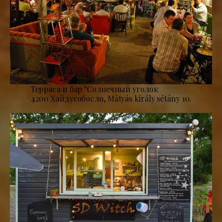
Терраса и бар "Солнечный уголок
4200 Хайдусобосло, Mátyás király sétány 10.