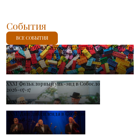
События
ВСЕ СОБЫТИЯ
KOCKASHOW В Хайдушобосло — выставка LEGO® и
игровой домик
2026-07-11
-
2026-08-23
XXXI Фольклорный уик-энд в Собосло
2026-07-17
-
2026-07-19
XXXI. Дни диксиленда в Собосло
2026-08-21
-
2026-08-23