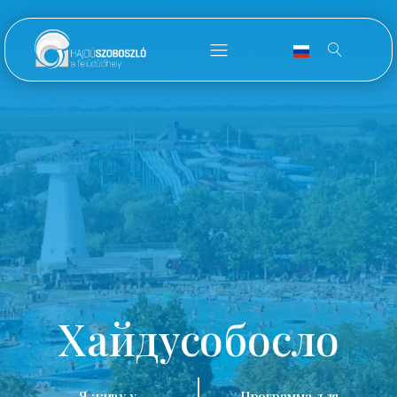
Хайдусобосло
Я живу у
Программа для