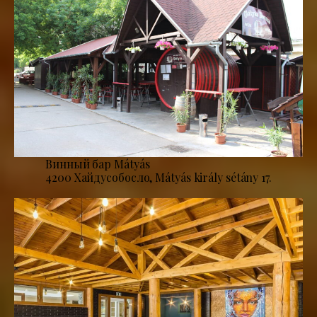
Винный бар Mátyás
4200 Хайдусобосло, Mátyás király sétány 17.