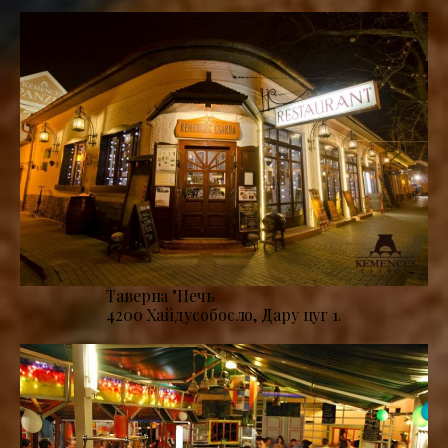
Таверна "Печь
4200 Хайдусобосло, Дару цуг 1.