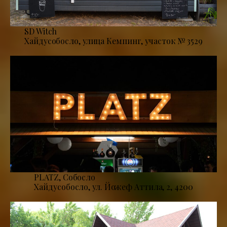
SD Witch
Хайдусобосло, улица Кемпинг, участок № 3529
PLATZ, Собосло
Хайдусобосло, ул. Йожеф Аттила, 2, 4200