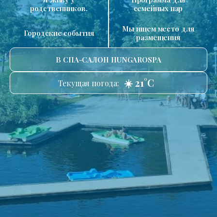
родственников.
семейных пар
Мы ищем место для
Городские события
размещения
В СПА-САЛОН HUNGAROSPA
☀️ 21°C
Текущая погода: