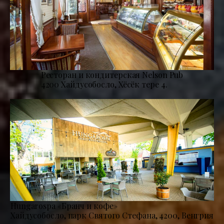
Ресторан и кондитерская Nelson Pub
4200 Хайдусобосло, Хёсёк тере 4.
Hungarospa «Бранч и кофе»
Хайдусобосло, парк Святого Стефана, 4200, Венгрия