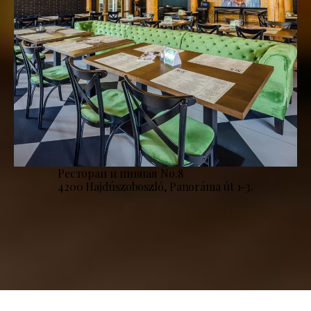
Ресторан и пивная No.8
4200 Hajdúszoboszló, Panoráma út 1-3.