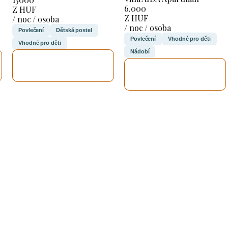
6.000
Z HUF
Z HUF
/ noc / osoba
/ noc / osoba
Povlečení
Dětská postel
Povlečení
Vhodné pro děti
Vhodné pro děti
Nádobí
ZKONTROLUJI
ZKONTROLUJI
TO
TO