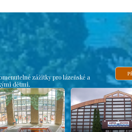
P
omenutelné zážitky pro lázeňské a
lkými dětmi.