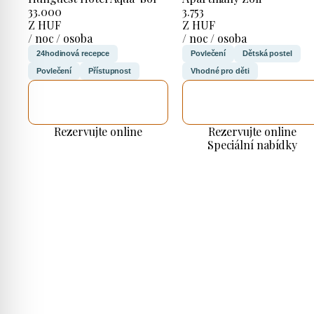
33.000
3.753
Z HUF
Z HUF
/ noc / osoba
/ noc / osoba
24hodinová recepce
Povlečení
Dětská postel
Povlečení
Přístupnost
Vhodné pro děti
ZKONTROLUJI
ZKONTROLUJI
TO
TO
Rezervujte online
Rezervujte online
Speciální nabídky