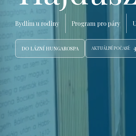
Bydlím u rodiny
Program pro páry
U
DO LÁZNÍ HUNGAROSPA
AKTUÁLNÍ POČASÍ: