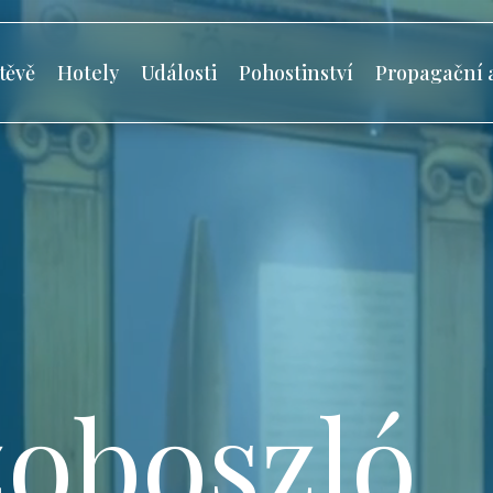
těvě
Hotely
Události
Pohostinství
Propagační 
oboszló