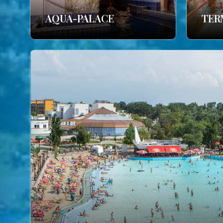
AQUA-PALACE
TER