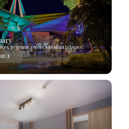
páry
éra, příjemné večeře a kvalitní relaxace.
JICE