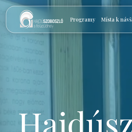
Programy
Místa k návš
Hajdúsz