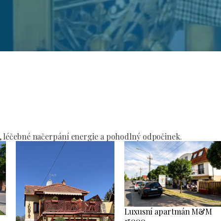
í
, léčebné načerpání energie a pohodlný odpočinek.
Luxusní apartmán M&M
15000