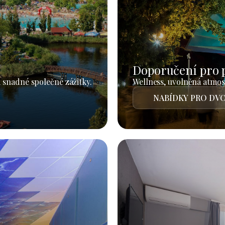
Doporučení pro 
 snadné společné zážitky.
Wellness, uvolněná atmosf
NABÍDKY PRO DVO