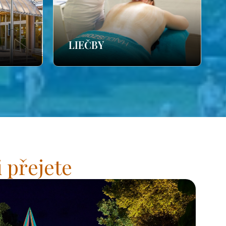
LIEČBY
 přejete