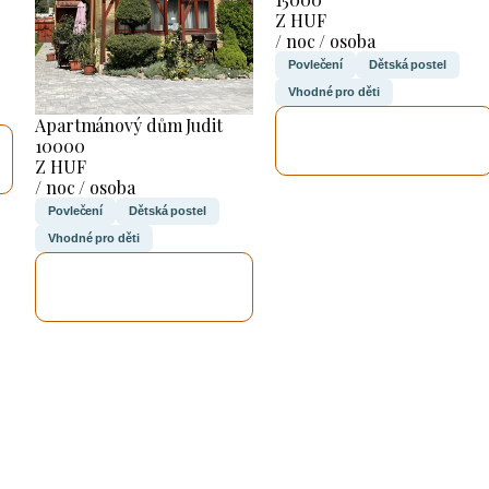
Z HUF
/ noc / osoba
Povlečení
Dětská postel
Vhodné pro děti
Apartmánový dům Judit
ZKONTROLUJI
10000
TO
Z HUF
/ noc / osoba
Povlečení
Dětská postel
Vhodné pro děti
ZKONTROLUJI
TO