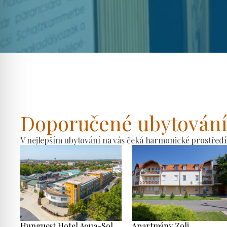
Doporučené ubytován
V nejlepším ubytování na vás čeká harmonické prostředí
Hunguest Hotel Aqua-Sol
Apartmány Zoli