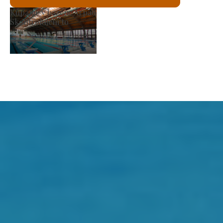
Trh výrobcov
Skontrolujem to