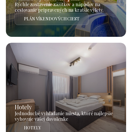
Rýchle zostavenie zážitkov a nápadov na
cestovanie pripravených na kratšie výlety.
PLÁN VÍKENDOVÝCH CIEST
Hotely
Jednoduché vyhľadanie miesta, ktoré najlepšie
vyhovuje vašej dovolenke
HOTELY