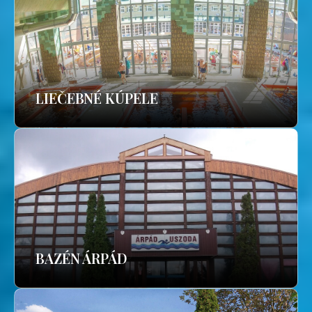
LIEČEBNÉ KÚPELE
BAZÉN ÁRPÁD