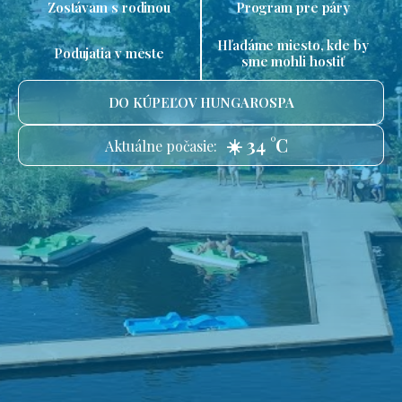
Zostávam s rodinou
Program pre páry
Hľadáme miesto, kde by
Podujatia v meste
sme mohli hostiť
DO KÚPEĽOV HUNGAROSPA
☀️ 34 °C
Aktuálne počasie: