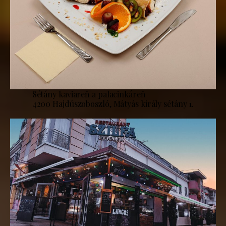
Sétány kaviareň a palacinkáreň
4200 Hajdúszoboszló, Mátyás király sétány 1.