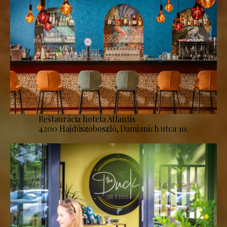
Reštaurácia hotela Atlantis
4200 Hajdúszoboszló, Damjanich utca 10.