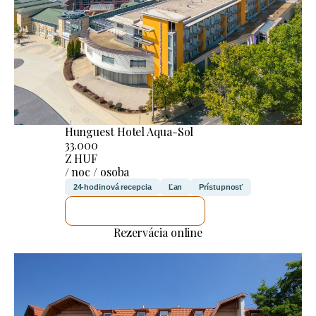
Hunguest Hotel Aqua-Sol
33.000
Z HUF
/ noc / osoba
24-hodinová recepcia
Ľan
Prístupnosť
SKONTROLUJEM TO
Rezervácia online