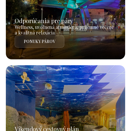
Odporúčania pre páry
Wellness, uvoľnená atmosféra, príjemné večere
a kvalitná relaxácia.
PONUKY PÁROV
Víkendový cestovný plán