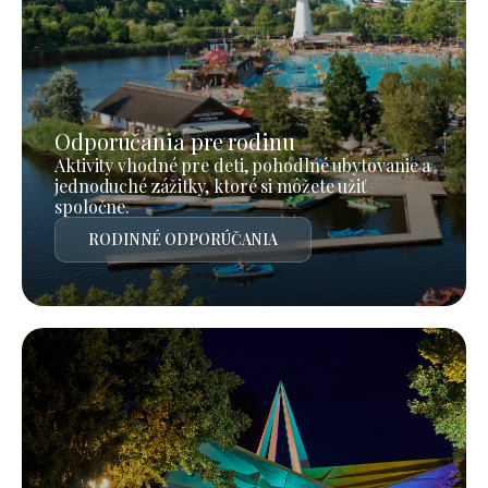
Odporúčania pre rodinu
Aktivity vhodné pre deti, pohodlné ubytovanie a
jednoduché zážitky, ktoré si môžete užiť
spoločne.
RODINNÉ ODPORÚČANIA