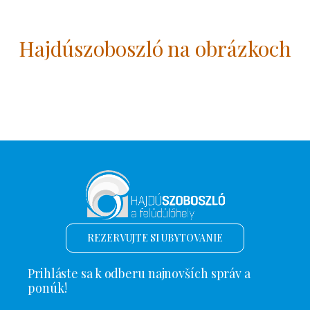
Hajdúszoboszló na obrázkoch
REZERVUJTE SI UBYTOVANIE
Prihláste sa k odberu najnovších správ a
ponúk!