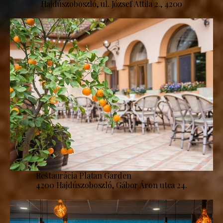
Hajdúszoboszló, ul. József Attila 2., 4200
Reštaurácia Platan Garden
4200 Hajdúszoboszló, Gábor Áron utca 24.