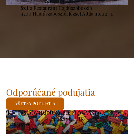
Szilfa Restaurant Hajdúszoboszló
4200 Hajdúszoboszló, József Attila utca 2-4.
Odporúčané podujatia
VŠETKY PODUJATIA
KOCKASHOW HAJDÚSZOBOSZLÓ – VÝSTAVA LEGO® A
DETSKÝ KÚTIK
2026-07-11
-