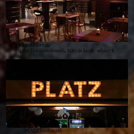
Klub Ambrózia
4200 Hajdúszoboszló, Mátyás király sétány 8.
PLATZ Szoboszló