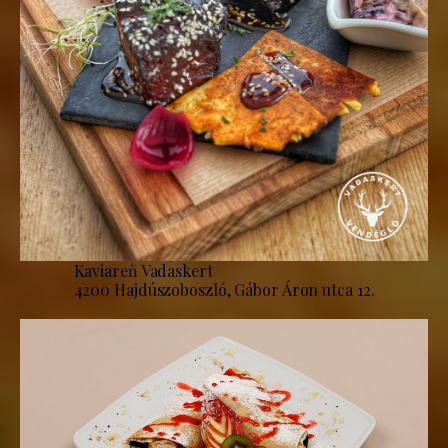
Kaviareň Vadaskert
4200 Hajdúszoboszló, Gábor Áron utca 12.