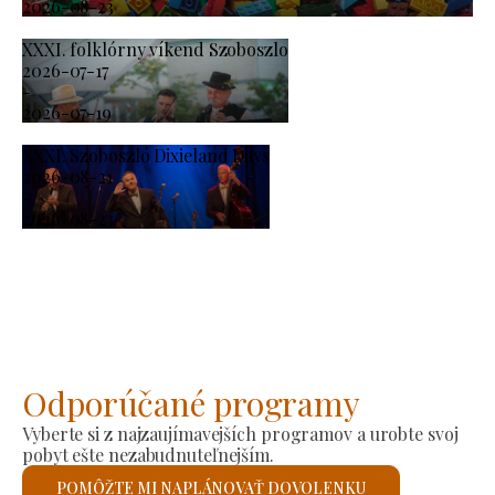
2026-08-23
XXXI. folklórny víkend Szoboszlo
2026-07-17
-
2026-07-19
XXXI. Szoboszló Dixieland Days
2026-08-21
-
2026-08-23
Odporúčané programy
Vyberte si z najzaujímavejších programov a urobte svoj
pobyt ešte nezabudnuteľnejším.
POMÔŽTE MI NAPLÁNOVAŤ DOVOLENKU