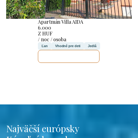
Apartmán Villa AIDA
6.000
Z HUF
/ noc / osoba
Ľan
Vhodné pre deti
Jedlá
SKONTROLUJEM TO
Najväčší európsky