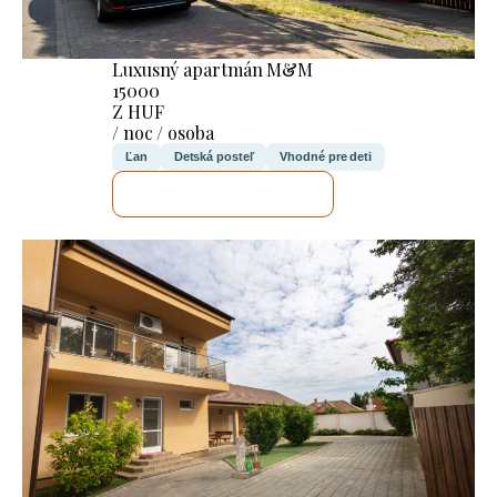
Luxusný apartmán M&M
15000
Z HUF
/ noc / osoba
Ľan
Detská posteľ
Vhodné pre deti
SKONTROLUJEM TO