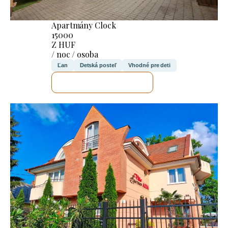
Apartmány Clock
15000
Z HUF
/ noc / osoba
Ľan
Detská posteľ
Vhodné pre deti
SKONTROLUJEM TO