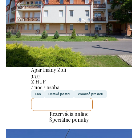
Apartmány Zoli
3.753
Z HUF
/ noc / osoba
Ľan
Detská posteľ
Vhodné pre deti
SKONTROLUJEM TO
Rezervácia online
Špeciálne ponuky