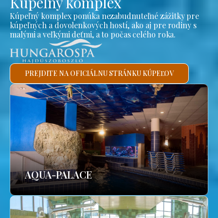
Kúpeľný komplex
Kúpeľný komplex ponúka nezabudnuteľné zážitky pre
kúpeľných a dovolenkových hostí, ako aj pre rodiny s
malými a veľkými deťmi, a to počas celého roka.
PREJDITE NA OFICIÁLNU STRÁNKU KÚPEĽOV
AQUA-PALACE