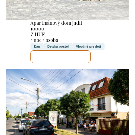
Apartmánový dom Judit
10000
Z HUF
/ noc / osoba
Ľan
Detská posteľ
Vhodné pre deti
SKONTROLUJEM TO