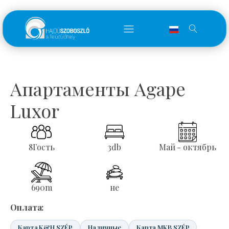
Апартаменты Agape
Luxor
8
Гость
3
db
Май - октябрь
690
m
не
Оплата:
Карта K&H SZÉP
Наличные
Карта MKB SZÉP