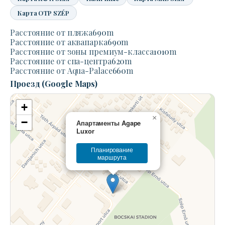
Карта OTP SZÉP
Расстояние от пляжа
690
m
Расстояние от аквапарка
690
m
Расстояние от зоны премиум-класса
1010
m
Расстояние от спа-центра
620
m
Расстояние от Aqua-Palace
660
m
Проезд (Google Maps)
+
×
−
Апартаменты Agape
Luxor
Планирование
маршрута