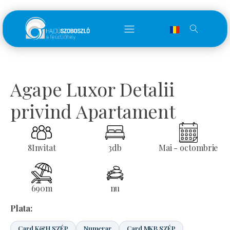
Agape Luxor Detalii
privind Apartament
8
Invitat
3
db
Mai - octombrie
690
m
nu
Plata:
Card K&H SZÉP
Numerar
Card MKB SZÉP