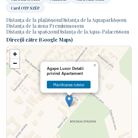
Card OTP SZÉP
Distanța de la plajă
690
m
Distanța de la Aquapark
690
m
Distanța de la zona Premium
1010
m
Distanța de la spa
620
m
Distanța de la Aqua-Palace
660
m
Direcții către (Google Maps)
+
−
×
Agape Luxor Detalii
privind Apartament
Planificarea rutelor