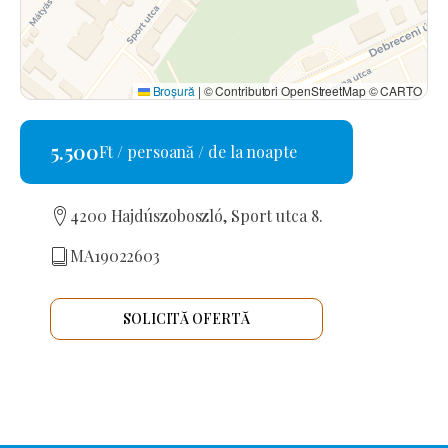
Broșură
|
© Contributori OpenStreetMap © CARTO
5.500
Ft / persoană / de la noapte
4200 Hajdúszoboszló, Sport utca 8.
MA19022603
SOLICITĂ OFERTĂ