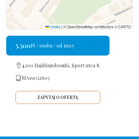
Ulotka
|
© OpenStreetMap contributors © CARTO
5.500
Ft / osoba / od nocy
4200 Hajdúszoboszló, Sport utca 8.
MA19022603
ZAPYTAJ O OFERTĘ