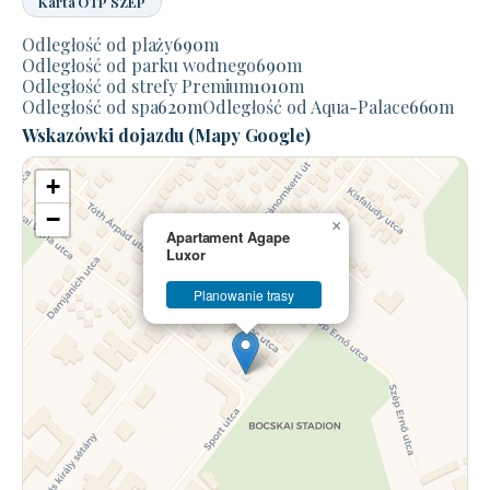
Karta OTP SZÉP
Odległość od plaży
690
m
Odległość od parku wodnego
690
m
Odległość od strefy Premium
1010
m
Odległość od spa
620
m
Odległość od Aqua-Palace
660
m
Wskazówki dojazdu (Mapy Google)
+
−
×
Apartament Agape
Luxor
Planowanie trasy