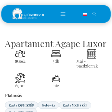
Apartament Agape Luxor
8
Gość
3
db
Maj -
październik
690
m
nie
Płatność:
Karta K&H SZÉP
Gotówka
Karta MKB SZÉP