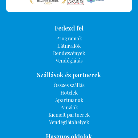
Fedezd fel
Programok
Látnivalók
Rendezvények
Vendéglátás
Szállások és partnerek
Összes szállás
Hotelek
Apartmanok
Panziók
Kiemelt partnerek
Vendéglátóhelyek
Hasznos oldalak