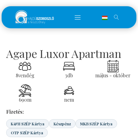
Agape Luxor Apartman
8
vendég
3
db
május - október
690
m
nem
Fizetés:
K&H SZÉP Kártya
Készpénz
MKB SZÉP Kártya
OTP SZÉP Kártya