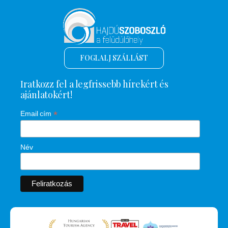
FOGLALJ SZÁLLÁST
Iratkozz fel a legfrissebb hírekért és
ajánlatokért!
*
Email cím
Név