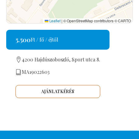
Leaflet
|
© OpenStreetMap contributors © CARTO
5.500
Ft / fő / éjtől
4200 Hajdúszoboszló, Sport utca 8.
MA19022603
AJÁNLATKÉRÉS