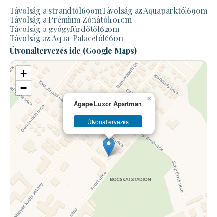
Távolság a strandtól
690
m
Távolság az Aquaparktól
690
m
Távolság a Prémium Zónától
1010
m
Távolság a gyógyfürdőtől
620
m
Távolság az Aqua-Palacetól
660
m
Útvonaltervezés ide (Google Maps)
+
−
×
Agape Luxor Apartman
Útvonaltervezés