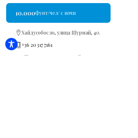
10.000
Фунт/чел/ с ночи
Хайдусобосло, улица Шурмай, 40.
+36 20 317 7161
villarosa.apartman@gmail.com
Я проверю страницу размещения
MA19023131
БРОНИРОВАНИЕ
ЗАПРОСИТЬ ПРЕДЛОЖЕНИЕ