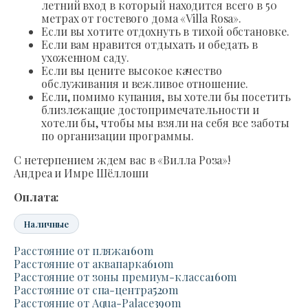
летний вход в который находится всего в 50
метрах от гостевого дома «Villa Rosa».
Если вы хотите отдохнуть в тихой обстановке.
Если вам нравится отдыхать и обедать в
ухоженном саду.
Если вы цените высокое качество
обслуживания и вежливое отношение.
Если, помимо купания, вы хотели бы посетить
близлежащие достопримечательности и
хотели бы, чтобы мы взяли на себя все заботы
по организации программы.
С нетерпением ждем вас в «Вилла Роза»!
Андреа и Имре Шёллоши
Оплата:
Наличные
Расстояние от пляжа
160
m
Расстояние от аквапарка
610
m
Расстояние от зоны премиум-класса
160
m
Расстояние от спа-центра
520
m
Расстояние от Aqua-Palace
390
m