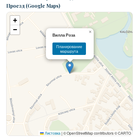
Проезд (Google Maps)
+
−
×
Вилла Роза
Планирование
маршрута
Листовка
|
© OpenStreetMap contributors © CARTO