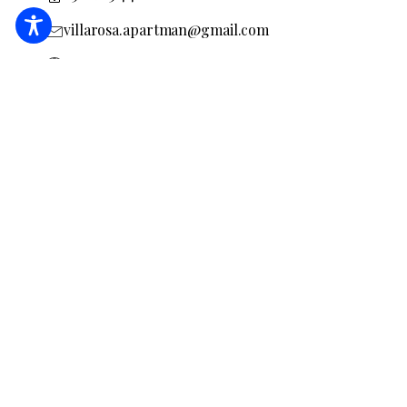
villarosa.apartman@gmail.com
Sprawdzę stronę zakwaterowania
MA19023131
REZERWACJA
ZAPYTAJ O OFERTĘ