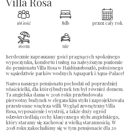
Villa Rosa
16
Gość
8
db
przez cały rok
160
m
nie
Serdecznie zapraszamy gości pragnących spokojnego
wypoczynku, komfortu i usług na najwyższym poziomie
do pensjonatu Villa Rosa w Hajdúszoboszló, położonego
w sąsiedztwie parków wodnych Aquapark i Aqua-Palace!
Nazwa naszego pensjonatu pochodzi od poprzedniej
właścicielki, dla której budynek ten był również domem.
Ta angielska dama w 2016 roku przebudowała
pierwotny budynek w eleganckim stylu i zaprojektowała
przestronne wnętrza willi. Wygląd zewnętrzny Villa
Rosa, wyposażenie i wystrój, a także duży ogród
odzwierciedlają cechy klasycznego stylu angielskiego,
który staramy się zachować z wielką starannością. W
2018 roku zakochaliśmy się w tym pensjonacie dla 20