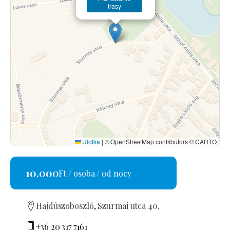
trasy
Ulotka
|
© OpenStreetMap contributors © CARTO
10.000
Ft / osoba / od nocy
Hajdúszoboszló, Szurmai utca 40.
+36 20 317 7161