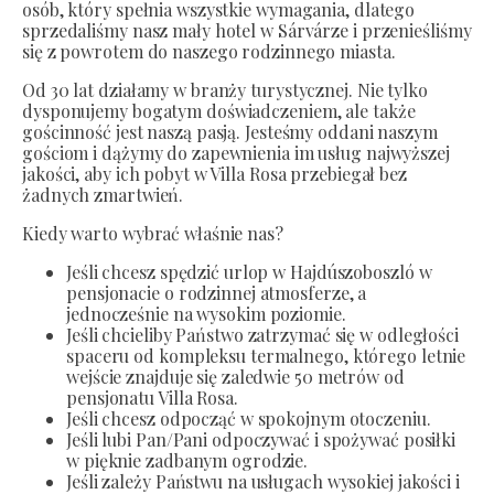
osób, który spełnia wszystkie wymagania, dlatego
sprzedaliśmy nasz mały hotel w Sárvárze i przenieśliśmy
się z powrotem do naszego rodzinnego miasta.
Od 30 lat działamy w branży turystycznej. Nie tylko
dysponujemy bogatym doświadczeniem, ale także
gościnność jest naszą pasją. Jesteśmy oddani naszym
gościom i dążymy do zapewnienia im usług najwyższej
jakości, aby ich pobyt w Villa Rosa przebiegał bez
żadnych zmartwień.
Kiedy warto wybrać właśnie nas?
Jeśli chcesz spędzić urlop w Hajdúszoboszló w
pensjonacie o rodzinnej atmosferze, a
jednocześnie na wysokim poziomie.
Jeśli chcieliby Państwo zatrzymać się w odległości
spaceru od kompleksu termalnego, którego letnie
wejście znajduje się zaledwie 50 metrów od
pensjonatu Villa Rosa.
Jeśli chcesz odpocząć w spokojnym otoczeniu.
Jeśli lubi Pan/Pani odpoczywać i spożywać posiłki
w pięknie zadbanym ogrodzie.
Jeśli zależy Państwu na usługach wysokiej jakości i