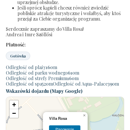
uprzejmej obsłudze.
Jeśli oprócz kąpieli chcesz również zwiedzić
pobliskie atrakcje turystyczne i wolałbyś, aby ktoś
przejął za Ciebie organizację programu.
Serdecznie zapraszamy do Villa Rosa!
Andrea i Imre Szöllősi
Płatność:
Gotówka
Odległość od plaży
160
m
Odległość od parku wodnego
610
m
Odległość od strefy Premium
160
m
Odległość od spa
520
m
Odległość od Aqua-Palace
390
m
Wskazówki dojazdu (Mapy Google)
+
−
×
Villa Rosa
Planowanie