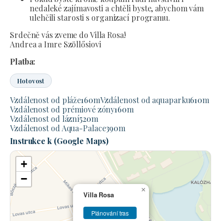
nedaleké zajímavosti a chtěli byste, abychom vám
ulehčili starosti s organizací programu.
Srdečně vás zveme do Villa Rosa!
Andrea a Imre Szöllősiovi
Platba:
Hotovost
Vzdálenost od pláže
160
m
Vzdálenost od aquaparku
610
m
Vzdálenost od prémiové zóny
160
m
Vzdálenost od lázní
520
m
Vzdálenost od Aqua-Palace
390
m
Instrukce k (Google Maps)
+
−
×
Villa Rosa
Plánování tras