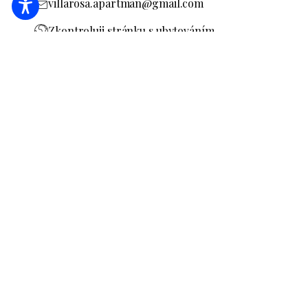
villarosa.apartman@gmail.com
Zkontroluji stránku s ubytováním
MA19023131
REZERVACE
POŽÁDAT O NABÍDKU