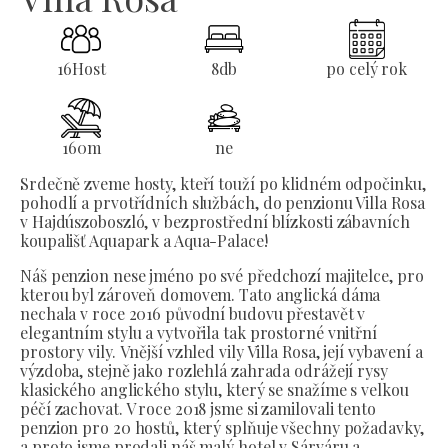
16
Host
8
db
po celý rok
160
m
ne
Srdečně zveme hosty, kteří touží po klidném odpočinku,
pohodlí a prvotřídních službách, do penzionu Villa Rosa
v Hajdúszoboszló, v bezprostřední blízkosti zábavních
koupališť Aquapark a Aqua-Palace!
Náš penzion nese jméno po své předchozí majitelce, pro
kterou byl zároveň domovem. Tato anglická dáma
nechala v roce 2016 původní budovu přestavět v
elegantním stylu a vytvořila tak prostorné vnitřní
prostory vily. Vnější vzhled vily Villa Rosa, její vybavení a
výzdoba, stejně jako rozlehlá zahrada odrážejí rysy
klasického anglického stylu, který se snažíme s velkou
péčí zachovat. V roce 2018 jsme si zamilovali tento
penzion pro 20 hostů, který splňuje všechny požadavky,
a proto jsme prodali náš malý hotel v Sárváru a