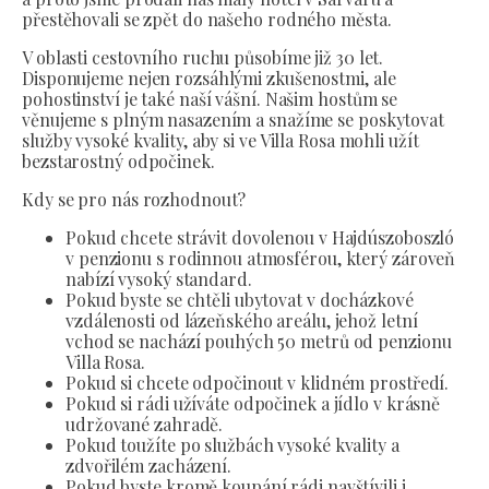
přestěhovali se zpět do našeho rodného města.
V oblasti cestovního ruchu působíme již 30 let.
Disponujeme nejen rozsáhlými zkušenostmi, ale
pohostinství je také naší vášní. Našim hostům se
věnujeme s plným nasazením a snažíme se poskytovat
služby vysoké kvality, aby si ve Villa Rosa mohli užít
bezstarostný odpočinek.
Kdy se pro nás rozhodnout?
Pokud chcete strávit dovolenou v Hajdúszoboszló
v penzionu s rodinnou atmosférou, který zároveň
nabízí vysoký standard.
Pokud byste se chtěli ubytovat v docházkové
vzdálenosti od lázeňského areálu, jehož letní
vchod se nachází pouhých 50 metrů od penzionu
Villa Rosa.
Pokud si chcete odpočinout v klidném prostředí.
Pokud si rádi užíváte odpočinek a jídlo v krásně
udržované zahradě.
Pokud toužíte po službách vysoké kvality a
zdvořilém zacházení.
Pokud byste kromě koupání rádi navštívili i