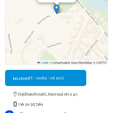
Leták
|
© přispěvatelé OpenStreetMap © CARTO
10.000
Ft / osoba / od noci
Hajdúszoboszló, Szurmai utca 40.
+36 20 317 7161