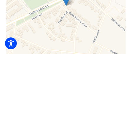
Листовка
|
© OpenStreetMap contributors © CARTO
7.000
Фунт/чел/ с ночи
4200 Хайдусобосло, Deák Ferenc utca 2/A
+36 20/594-3881
info@deakvendeghaz.hu