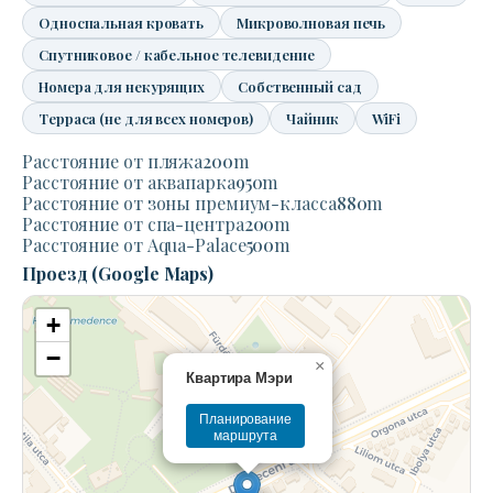
Односпальная кровать
Микроволновая печь
Спутниковое / кабельное телевидение
Номера для некурящих
Собственный сад
Терраса (не для всех номеров)
Чайник
WiFi
Расстояние от пляжа
200
m
Расстояние от аквапарка
950
m
Расстояние от зоны премиум-класса
880
m
Расстояние от спа-центра
200
m
Расстояние от Aqua-Palace
500
m
Проезд (Google Maps)
+
−
×
Квартира Мэри
Планирование
маршрута