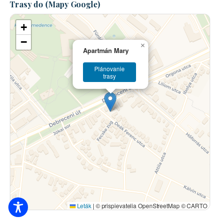
Trasy do (Mapy Google)
+
−
×
Apartmán Mary
Plánovanie
trasy
Leták
|
© prispievatelia OpenStreetMap © CARTO