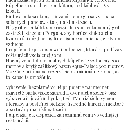
Kúpeľne so sprchovacím kútom, Led káblová TV v
izbách.
Budova bola zrekonštruovaná a energia sa vyrába zo
solárnych panelov, a to aj na klimatizáciu.
Náš grilovací kútik sme rozšírili o stojaci kamenný gril a
zastrešili strechou Pergola, aby horúce slnko alebo
kvapkajúci dážď nerušili nerušené varenie na čerstvom
vzduchu.
Pri príchode je k dispozícii polpenzia, ktorá sa podáva v
reštaurácii vzdialenej 50 m.
Hlavný vchod do termálnych kúpeľov je vzdialený 200
metrov a krytý zážitkový bazén Aqua-Palace 300 metrov.
V sezóne prijímame rezervácie na minimálne 4 noci, ak
to kapacita umožňuje.
Vybavenie: bezplatné Wi-Fi pripojenie na internet;
uzavreté parkovisko; záhrada, dvor alebo zelený pás;
vybavená čajová kuchynka; Led TV na izbách; výmena
uterákov a posteľnej bielizne; ústredné kúrenie, niektoré
apartmány majú klimatizáciu.
Polpenzia je k dispozícii za rozumnú cenu vo vedľajšej
reštaurácii.