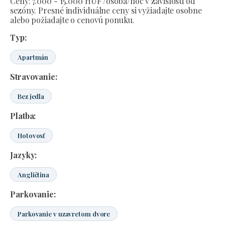
Ceny: 7.000 - 15.000 HUF /osoba/noc v závislosti od
sezóny. Presné individuálne ceny si vyžiadajte osobne
alebo požiadajte o cenovú ponuku.
Typ:
Apartmán
Stravovanie:
Bez jedla
Platba:
Hotovosť
Jazyky:
Angličtina
Parkovanie:
Parkovanie v uzavretom dvore