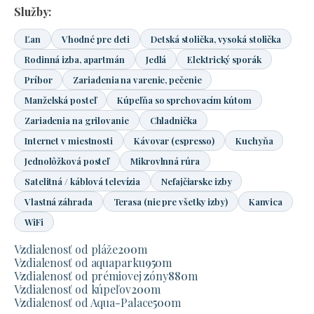
Služby:
Ľan
Vhodné pre deti
Detská stolička, vysoká stolička
Rodinná izba, apartmán
Jedlá
Elektrický sporák
Príbor
Zariadenia na varenie, pečenie
Manželská posteľ
Kúpeľňa so sprchovacím kútom
Zariadenia na grilovanie
Chladnička
Internet v miestnosti
Kávovar (espresso)
Kuchyňa
Jednolôžková posteľ
Mikrovlnná rúra
Satelitná / káblová televízia
Nefajčiarske izby
Vlastná záhrada
Terasa (nie pre všetky izby)
Kanvica
WiFi
Vzdialenosť od pláže
200
m
Vzdialenosť od aquaparku
950
m
Vzdialenosť od prémiovej zóny
880
m
Vzdialenosť od kúpeľov
200
m
Vzdialenosť od Aqua-Palace
500
m