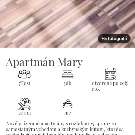
+5 fotografií
Apartmán Mary
7
Hosť
3
db
otvorené po celý
rok
200
m
nie
Nové prízemné apartmány s rozlohou 25-40 m2 so
samostatným vchodom a kuchynským kútom, ktoré sa
nachádzajú oproti termálnemu kúpalisku, celoročne.