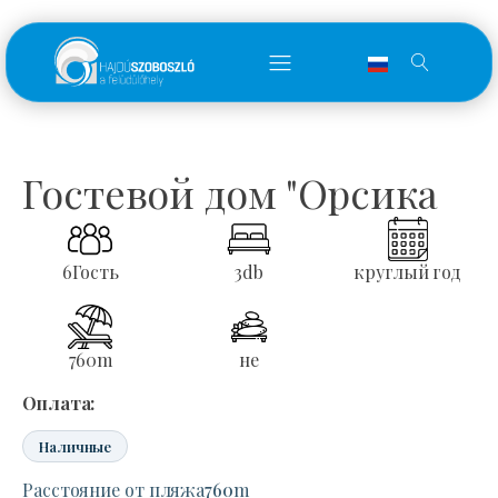
Гостевой дом "Орсика
6
Гость
3
db
круглый год
760
m
не
Оплата:
Наличные
Расстояние от пляжа
760
m