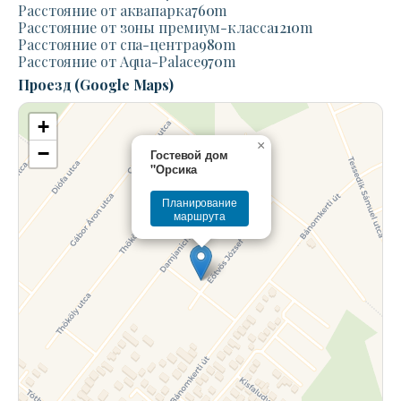
Расстояние от аквапарка
760
m
Расстояние от зоны премиум-класса
1210
m
Расстояние от спа-центра
980
m
Расстояние от Aqua-Palace
970
m
Проезд (Google Maps)
+
×
−
Гостевой дом
"Орсика
Планирование
маршрута