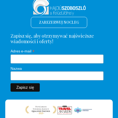
ZAREZERWUJ NOCLEG
Zapisz się, aby otrzymywać najświeższe
wiadomości i oferty!
*
Adres e-mail
Nazwa