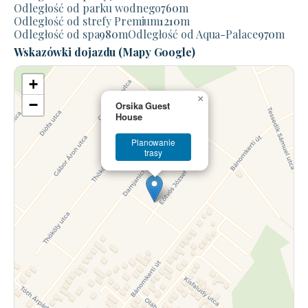
Odległość od parku wodnego
760
m
Odległość od strefy Premium
1210
m
Odległość od spa
980
m
Odległość od Aqua-Palace
970
m
Wskazówki dojazdu (Mapy Google)
+
×
−
Orsika Guest
House
Planowanie
trasy