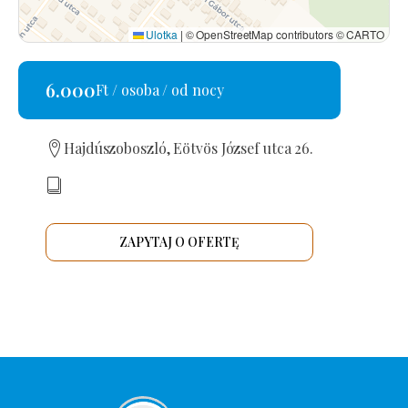
Ulotka
|
© OpenStreetMap contributors © CARTO
6.000
Ft / osoba / od nocy
Hajdúszoboszló, Eötvös József utca 26.
ZAPYTAJ O OFERTĘ