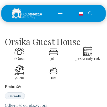
Orsika Guest House
6
Gość
3
db
przez cały rok
760
m
nie
Płatność:
Gotówka
Odległość od plaży
760
m