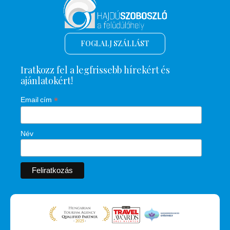
FOGLALJ SZÁLLÁST
Iratkozz fel a legfrissebb hírekért és
ajánlatokért!
*
Email cím
Név