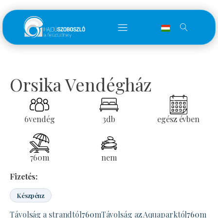
Orsika Vendégház
6
vendég
3
db
egész évben
760
m
nem
Fizetés:
Készpénz
Távolság a strandtól
760
m
Távolság az Aquaparktól
760
m