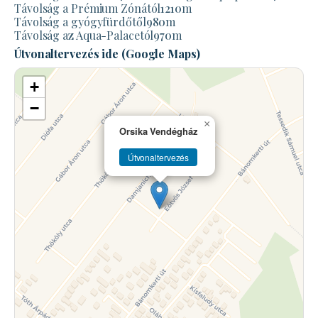
Távolság a Prémium Zónától
1210
m
Távolság a gyógyfürdőtől
980
m
Távolság az Aqua-Palacetól
970
m
Útvonaltervezés ide (Google Maps)
+
−
×
Orsika Vendégház
Útvonaltervezés