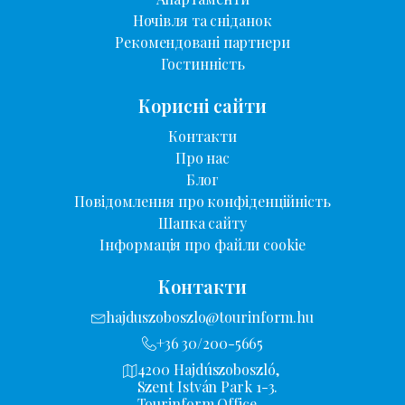
Ночівля та сніданок
Рекомендовані партнери
Гостинність
Корисні сайти
Контакти
Про нас
Блог
Повідомлення про конфіденційність
Шапка сайту
Інформація про файли cookie
Контакти
hajduszoboszlo@tourinform.hu
+36 30/200-5665
4200 Hajdúszoboszló,
Szent István Park 1-3.
Tourinform Office