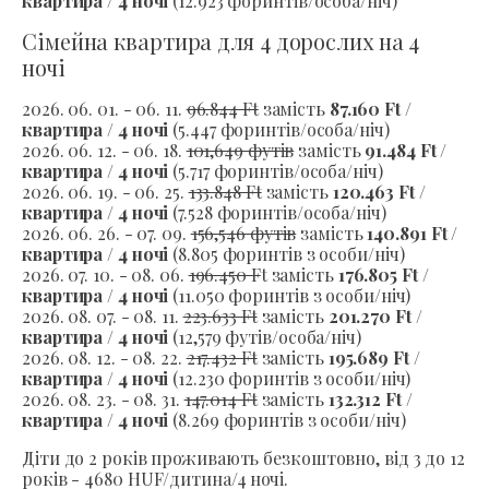
квартира / 4 ночі
(12.923 форинтів/особа/ніч)
Сімейна квартира для 4 дорослих на 4
ночі
2026. 06. 01. - 06. 11.
96.844 Ft
замість
87.160 Ft /
квартира / 4 ночі
(5.447 форинтів/особа/ніч)
2026. 06. 12. - 06. 18.
101,649 футів
замість
91.484 Ft /
квартира / 4 ночі
(5.717 форинтів/особа/ніч)
2026. 06. 19. - 06. 25.
133.848 Ft
замість
120.463 Ft /
квартира / 4 ночі
(7.528 форинтів/особа/ніч)
2026. 06. 26. - 07. 09.
156,546 футів
замість
140.891 Ft /
квартира / 4 ночі
(8.805 форинтів з особи/ніч)
2026. 07. 10. - 08. 06.
196.450 F
t замість
176.805 Ft /
квартира / 4 ночі
(11.050 форинтів з особи/ніч)
2026. 08. 07. - 08. 11.
223.633 Ft
замість
201.270 Ft /
квартира / 4 ночі
(12,579 футів/особа/ніч)
2026. 08. 12. - 08. 22.
217.432 Ft
замість
195.689 Ft /
квартира / 4 ночі
(12.230 форинтів з особи/ніч)
2026. 08. 23. - 08. 31.
147.014 Ft
замість
132.312 Ft /
квартира / 4 ночі
(8.269 форинтів з особи/ніч)
Діти до 2 років проживають безкоштовно, від 3 до 12
років - 4680 HUF/дитина/4 ночі.