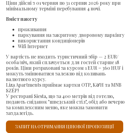
Ціни дійсні з 01 червня по 31 серпня 2026 року при
мінімальному терміні перебування 4 ночі.
Вміст пакету
проживання
паркування на закритому дворовому паркінгу
використання кондиціонерів
Wifi Інтернет
У вартість не входить туристичний збір — 2 EUR/
особа/ніч, який сплачується для гостей старше 18
років. Ціни розраховані за курсом 1 EUR = 360 HUF і
можуть змінюватися залежно від коливань
валютного курсу.
Liza Apartments приймає картки OTP, K&H та MNB
SZÉP!
У ресторані Siesta, що за 400 метрів від готелю,
подають сніданок "шведський стіл", обід або вечерю
за комплексним меню, яке можна замовити
заздалегідь.
ЗАПИТ НА ОТРИМАННЯ ЦІНОВОЇ ПРОПОЗИЦІЇ