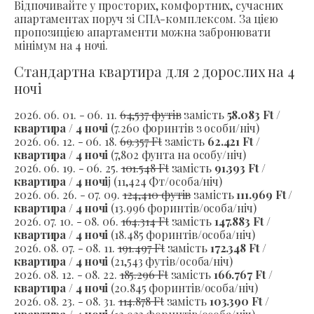
Відпочивайте у просторих, комфортних, сучасних
апартаментах поруч зі СПА-комплексом. За цією
пропозицією апартаменти можна забронювати
мінімум на 4 ночі.
Стандартна квартира для 2 дорослих на 4
ночі
2026. 06. 01. - 06. 11.
64,537 футів
замість
58.083 Ft /
квартира / 4 ночі
(7.260 форинтів з особи/ніч)
2026. 06. 12. - 06. 18.
69.357 Ft
замість
62.421 Ft /
квартира / 4 ночі
(7,802 фунта на особу/ніч)
2026. 06. 19. - 06. 25.
101.548 Ft
замість
91.393 Ft /
квартира / 4 ночі
j (11,424 Фт/особа/ніч)
2026. 06. 26. - 07. 09.
124,410 футів
замість
111.969 Ft /
квартира / 4 ночі
(13.996 форинтів/особа/ніч)
2026. 07. 10. - 08. 06.
164.314 Ft
замість
147.883 Ft /
квартира / 4 ночі
(18.485 форинтів/особа/ніч)
2026. 08. 07. - 08. 11.
191.497 Ft
замість
172.348 Ft /
квартира / 4 ночі
(21,543 футів/особа/ніч)
2026. 08. 12. - 08. 22.
185.296 Ft
замість
166.767 Ft /
квартира / 4 ночі
(20.845 форинтів/особа/ніч)
2026. 08. 23. - 08. 31.
114.878 Ft
замість
103.390 Ft /