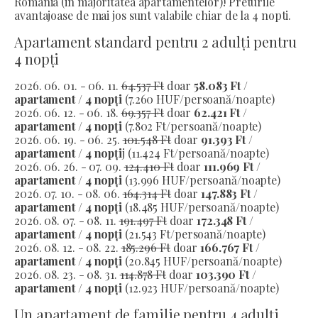
Romania (in majoritatea apartamentelor)! Preturile
avantajoase de mai jos sunt valabile chiar de la 4 nopti.
Apartament standard pentru 2 adulți pentru
4 nopți
2026. 06. 01. - 06. 11.
64.537 Ft
doar
58.083 Ft /
apartament / 4 nopți
(7.260 HUF/persoană/noapte)
2026. 06. 12. - 06. 18.
69.357 Ft
doar
62.421 Ft /
apartament / 4 nopți
(7.802 Ft/persoană/noapte)
2026. 06. 19. - 06. 25.
101.548 Ft
doar
91.393 Ft /
apartament / 4 nopți
j (11.424 Ft/persoană/noapte)
2026. 06. 26. - 07. 09.
124.410 Ft
doar
111.969 Ft /
apartament / 4 nopți
(13.996 HUF/persoană/noapte)
2026. 07. 10. - 08. 06.
164.314 Ft
doar
147.883 Ft /
apartament / 4 nopți
(18.485 HUF/persoană/noapte)
2026. 08. 07. - 08. 11.
191.497 Ft
doar
172.348 Ft /
apartament / 4 nopți
(21.543 Ft/persoană/noapte)
2026. 08. 12. - 08. 22.
185.296 Ft
doar
166.767 Ft /
apartament / 4 nopți
(20.845 HUF/persoană/noapte)
2026. 08. 23. - 08. 31.
114.878 Ft
doar
103.390 Ft /
apartament / 4 nopți
(12.923 HUF/persoană/noapte)
Un apartament de familie pentru 4 adulți