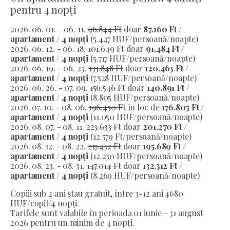
pentru 4 nopți
2026. 06. 01. - 06. 11.
96.844 Ft
doar
87.160 Ft /
apartament / 4 nopți
(5.447 HUF/persoană/noapte)
2026. 06. 12. - 06. 18.
101.649 Ft
doar
91.484 Ft /
apartament / 4 nopți
(5.717 HUF/persoană/noapte)
2026. 06. 19. - 06. 25.
133.848 Ft
doar
120.463 Ft /
apartament / 4 nopți
(7.528 HUF/persoană/noapte)
2026. 06. 26. - 07. 09.
156.546 Ft
doar
140.891 Ft /
apartament / 4 nopți
(8.805 HUF/persoană/noapte)
2026. 07. 10. - 08. 06.
196.450 F
t în loc de
176.805 Ft /
apartament / 4 nopți
(11.050 HUF/persoană/noapte)
2026. 08. 07. - 08. 11.
223.633 Ft
doar
201.270 Ft /
apartament / 4 nopți
(12.579 Ft/persoană/noapte)
2026. 08. 12. - 08. 22.
217.432 Ft
doar
195.689 Ft /
apartament / 4 nopți
(12.230 HUF/persoană/noapte)
2026. 08. 23. - 08. 31.
147.014 Ft
doar
132.312 Ft /
apartament / 4 nopți
(8.269 HUF/persoană/noapte)
Copiii sub 2 ani stau gratuit, între 3-12 ani 4680
HUF/copil/4 nopți.
Tarifele sunt valabile în perioada 01 iunie - 31 august
2026 pentru un minim de 4 nopți.