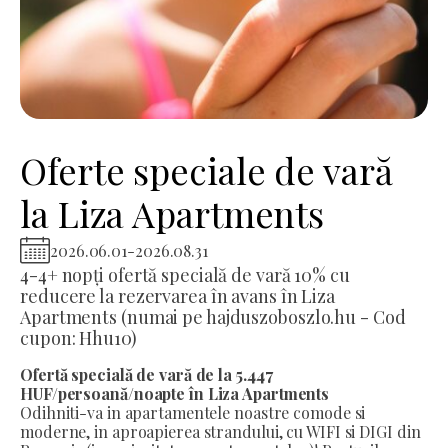
Oferte speciale de vară
la Liza Apartments
2026.06.01
-
2026.08.31
4-4+ nopți ofertă specială de vară 10% cu
reducere la rezervarea în avans în Liza
Apartments (numai pe hajduszoboszlo.hu - Cod
cupon: Hhu10)
Ofertă specială de vară de la 5.447
HUF/persoană/noapte în Liza Apartments
Odihniti-va in apartamentele noastre comode si
moderne, in aproapierea strandului, cu WIFI si DIGI din