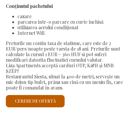
Conținutul pachetului
cazare
parcarea într-o parcare cu curte închisă
utilizarea aerului condiționat
Internet Wifi
Preturile nu contin taxa de statiune, care este de 2
EUR/pers/noapte peste varsta de 18 ani. Preturile sunt
calculate la cursul 1 EUR = 360 HUF si pot suferi
modificari datorita fluctuatiei cursului valutar.
Liza Apartments acceptă carduri OTP, K&H și MNB
SZÉP!
Restaurantul Siesta, situat la 400 de metri, servește un
mic dejun tip bufet, prânz sau cină cu un meniu fix, care
poate fi comandat în avans.
CERERE DE OFERTĂ