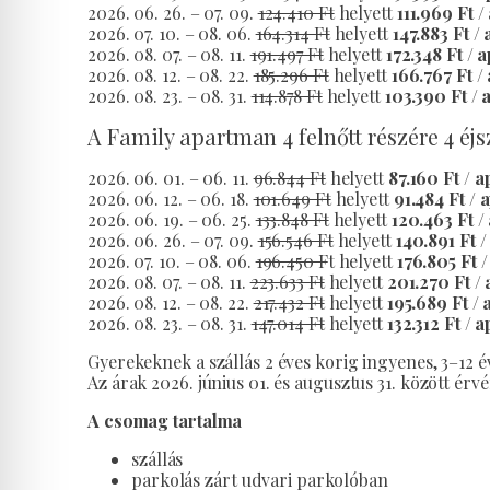
2026. 06. 26. – 07. 09.
124.410 Ft
helyett
111.969 Ft /
2026. 07. 10. – 08. 06.
164.314 Ft
helyett
147.883 Ft /
2026. 08. 07. – 08. 11.
191.497 Ft
helyett
172.348 Ft / 
2026. 08. 12. – 08. 22.
185.296 Ft
helyett
166.767 Ft /
2026. 08. 23. – 08. 31.
114.878 Ft
helyett
103.390 Ft / 
A Family apartman 4 felnőtt részére 4 éj
2026. 06. 01. – 06. 11.
96.844 Ft
helyett
87.160 Ft / a
2026. 06. 12. – 06. 18.
101.649 Ft
helyett
91.484 Ft / 
2026. 06. 19. – 06. 25.
133.848 Ft
helyett
120.463 Ft /
2026. 06. 26. – 07. 09.
156.546 Ft
helyett
140.891 Ft /
2026. 07. 10. – 08. 06.
196.450 F
t helyett
176.805 Ft 
2026. 08. 07. – 08. 11.
223.633 Ft
helyett
201.270 Ft / 
2026. 08. 12. – 08. 22.
217.432 Ft
helyett
195.689 Ft / 
2026. 08. 23. – 08. 31.
147.014 Ft
helyett
132.312 Ft / 
Gyerekeknek a szállás 2 éves korig ingyenes, 3–12 
Az árak 2026. június 01. és augusztus 31. között ér
A csomag tartalma
szállás
parkolás zárt udvari parkolóban