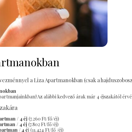
partmanokban
kedvezménnyel a Liza Apartmanokban (csak a hajduszobo
manokban
partmanjainkban! Az alábbi kedvező árak már 4 éjszakától érv
szakára
partman / 4 éj
(7.260 Ft/fő/éj)
partman / 4 éj
(7.802 Ft/fő/éj)
apartman / 4 é
j (11.424 Ft/fő /éj)