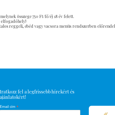
elynek összege 750 Ft/fő/éj 18 év felett.
elfogadóhely!
talos reggeli, ebéd vagy vacsora menüs rendszerben előrendel
Iratkozz fel a legfrissebb hírekért és
ajánlatokért!
*
Email cím