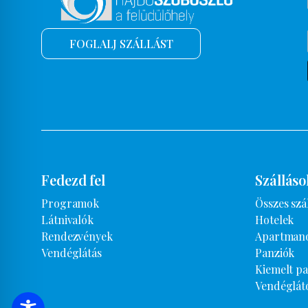
FOGLALJ SZÁLLÁST
Fedezd fel
Szálláso
Programok
Összes szá
Látnivalók
Hotelek
Rendezvények
Apartman
Vendéglátás
Panziók
Kiemelt p
Vendéglát