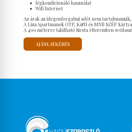
légkondicionáló használat
Wifi Internet
Az árak az idegenforgalmi adót nem tartalmazzák, m
A Liza Apartmanok OTP, K&H és MNB SZÉP kártya 
A 400 méterre található Siesta étteremben svédasz
AJÁNLATKÉRÉS