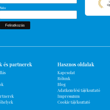
Név
k és partnerek
Hasznos oldalak
llás
Kapcsolat
Rólunk
ok
Blog
Adatkezelési tájékoztató
artnerek
Impresszum
óhelyek
Cookie tájékoztató