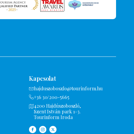
Kapcsolat
hajduszoboszlo@tourinform.hu
+36 30/200-5665
4200 Hajdúszoboszló,
Szent István park 1–3.
Tourinform Iroda