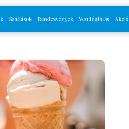
ók
Szállások
Rendezvények
Vendéglátás
Akció