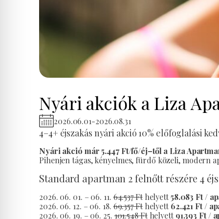
Nyári akciók a Liza A
2026.06.01
-
2026.08.31
4–4+ éjszakás nyári akció 10% előfoglalási 
Nyári akció már 5.447 Ft/fő/éj–től a Liza Apart
Pihenjen tágas, kényelmes, fürdő közeli, modern a
Standard apartman 2 felnőtt részére 4 éj
2026. 06. 01. – 06. 11.
64.537 Ft
helyett
58.083 Ft / a
2026. 06. 12. – 06. 18.
69.357 Ft
helyett
62.421 Ft / a
2026. 06. 19. – 06. 25.
101.548 Ft
helyett
91.393 Ft / 