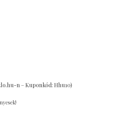
szlo.hu-n – Kuponkód: Hhu10)
ényesek!