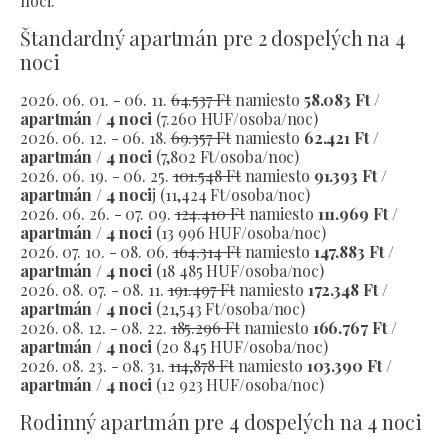
noci.
Štandardný apartmán pre 2 dospelých na 4
noci
2026. 06. 01. - 06. 11.
64.537 Ft
namiesto
58.083 Ft /
apartmán / 4 noci
(7.260 HUF/osoba/noc)
2026. 06. 12. - 06. 18.
69.357 Ft
namiesto
62.421 Ft /
apartmán / 4 noci
(7,802 Ft/osoba/noc)
2026. 06. 19. - 06. 25.
101.548 Ft
namiesto
91.393 Ft /
apartmán / 4 noci
j (11,424 Ft/osoba/noc)
2026. 06. 26. - 07. 09.
124.410 Ft
namiesto
111.969 Ft /
apartmán / 4 noci
(13 996 HUF/osoba/noc)
2026. 07. 10. - 08. 06.
164.314 Ft
namiesto
147.883 Ft /
apartmán / 4 noci
(18 485 HUF/osoba/noc)
2026. 08. 07. - 08. 11.
191.497 Ft
namiesto
172.348 Ft /
apartmán / 4 noci
(21,543 Ft/osoba/noc)
2026. 08. 12. - 08. 22.
185.296 Ft
namiesto
166.767 Ft /
apartmán / 4 noci
(20 845 HUF/osoba/noc)
2026. 08. 23. - 08. 31.
114,878 Ft
namiesto
103.390 Ft /
apartmán / 4 noci
(12 923 HUF/osoba/noc)
Rodinný apartmán pre 4 dospelých na 4 noci