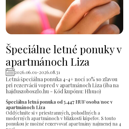
Špeciálne letné ponuky v
apartmánoch Liza
2026.06.01
-
2026.08.31
Letná špeciálna ponuka 4-4+ nocí 10% so zľavou
pri rezervácii vopred v apartmánoch Liza (iba na
hajduszoboszlo.hu - Kód kupónu: Hhu10)
Špeciálna letná ponuka od 5.447 HUF/osoba/noc v
apartmánoch Liza
Oddýchnite si v priestranných, pohodlných a
moderných apartmánoch v blízkosti kúpeľov. S touto
ponukou je možné rezervovať apartmány najmenej na 4