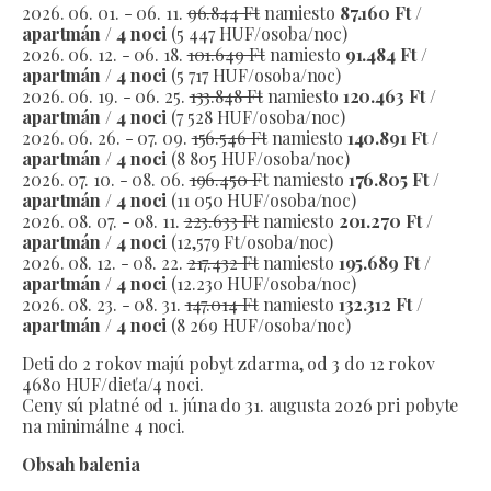
2026. 06. 01. - 06. 11.
96.844 Ft
namiesto
87.160 Ft /
apartmán / 4 noci
(5 447 HUF/osoba/noc)
2026. 06. 12. - 06. 18.
101.649 Ft
namiesto
91.484 Ft /
apartmán / 4 noci
(5 717 HUF/osoba/noc)
2026. 06. 19. - 06. 25.
133.848 Ft
namiesto
120.463 Ft /
apartmán / 4 noci
(7 528 HUF/osoba/noc)
2026. 06. 26. - 07. 09.
156.546 Ft
namiesto
140.891 Ft /
apartmán / 4 noci
(8 805 HUF/osoba/noc)
2026. 07. 10. - 08. 06.
196.450 F
t namiesto
176.805 Ft /
apartmán / 4 noci
(11 050 HUF/osoba/noc)
2026. 08. 07. - 08. 11.
223.633 Ft
namiesto
201.270 Ft /
apartmán / 4 noci
(12,579 Ft/osoba/noc)
2026. 08. 12. - 08. 22.
217.432 Ft
namiesto
195.689 Ft /
apartmán / 4 noci
(12.230 HUF/osoba/noc)
2026. 08. 23. - 08. 31.
147.014 Ft
namiesto
132.312 Ft /
apartmán / 4 noci
(8 269 HUF/osoba/noc)
Deti do 2 rokov majú pobyt zdarma, od 3 do 12 rokov
4680 HUF/dieťa/4 noci.
Ceny sú platné od 1. júna do 31. augusta 2026 pri pobyte
na minimálne 4 noci.
Obsah balenia