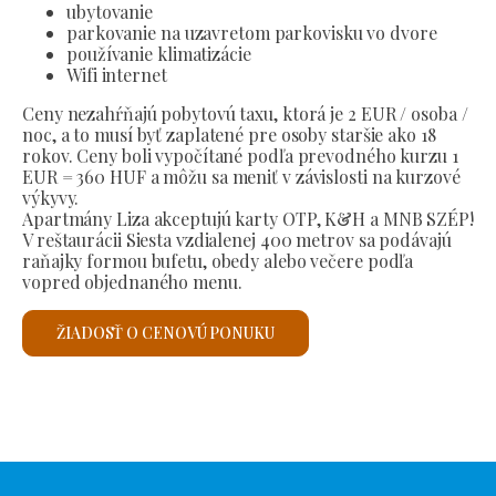
ubytovanie
parkovanie na uzavretom parkovisku vo dvore
používanie klimatizácie
Wifi internet
Ceny nezahŕňajú pobytovú taxu, ktorá je 2 EUR / osoba /
noc, a to musí byť zaplatené pre osoby staršie ako 18
rokov. Ceny boli vypočítané podľa prevodného kurzu 1
EUR = 360 HUF a môžu sa meniť v závislosti na kurzové
výkyvy.
Apartmány Liza akceptujú karty OTP, K&H a MNB SZÉP!
V reštaurácii Siesta vzdialenej 400 metrov sa podávajú
raňajky formou bufetu, obedy alebo večere podľa
vopred objednaného menu.
ŽIADOSŤ O CENOVÚ PONUKU