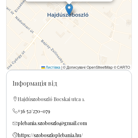
Листівка
|
© Дописувачі OpenStreetMap © CARTO
Інформація від
Hajdúszoboszló Bocskai utca 1.
+36 52/270-079
plebania.szoboszlo@gmail.com
https://szoboszloplebania.hu/