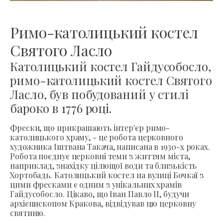
Римо-католицький костел
Святого Ласло
Католицький костел Гайдусобосло,
римо-католицький костел Святого
Ласло, був побудований у стилі
бароко в 1776 році.
Фрески, що прикрашають інтер'єр римо-
католицького храму, - це робота церковного
художника Іштвана Такача, написана в 1930-х роках.
Робота поєднує церковні теми з життям міста,
наприклад, знахідку цілющої води та близькість
Хортобадь. Католицький костел на вулиці Бочкаї з
цими фресками є одним з унікальних храмів
Гайдусобосло. Цікаво, що Іван Павло ІІ, будучи
архієпископом Кракова, відвідував цю церковну
святиню.