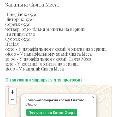
Загальна Свята Меса:
Понеділок: 07.30
Вівторок: 17.30
Середа: 07.30
Четвер: 07.30 тільки молитва на вервиці
П'ятниця: 07.30
Субота: 07.30
Неділя:
07.30 - У парафіяльному храмі: молитва на вервиці
08.00 - У парафіяльному храмі: Свята Меса
10.00 - У парафіяльному храмі: Свята Меса
17.30 - У каплиці: молитва на вервиці
18.00 - У каплиці: Свята Меса
Планування маршруту для програми
+
×
−
Римо-католицький костел Святого
Ласло
Планування на Картах Google