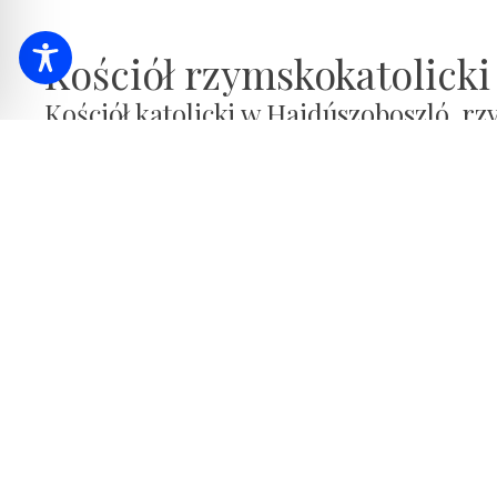
Kościół rzymskokatolicki
Kościół katolicki w Hajdúszoboszló, rzy
zbudowany w stylu barokowym w 1776 
Freski zdobiące wnętrze kościoła rzymskokatolickiego s
latach trzydziestych XX wieku. Dzieło łączy tematy kościel
Hortobágy. Kościół katolicki przy ulicy Bocskai z tymi 
Ciekawostką jest, że Jan Paweł II, jako arcybiskup Krako
Ogólna msza święta:
Poniedziałek: 07:30
Wtorek: 17.30
Środa: 07:30
Czwartek: 07.30 tylko modlitwa różańcowa
Piątek: 07:30
Sobota: 07:30
Niedziela:
07.30 - W kościele parafialnym: modlitwa różańcowa