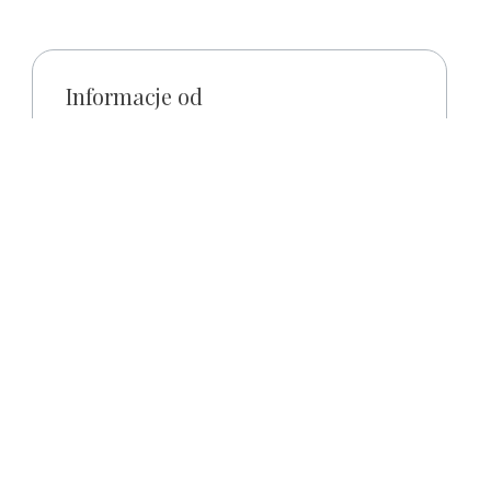
Informacje od
Hajdúszoboszló Bocskai utca 1.
w
+36 52/270-079
kość
plebania.szoboszlo@gmail.com
https://szoboszloplebania.hu/