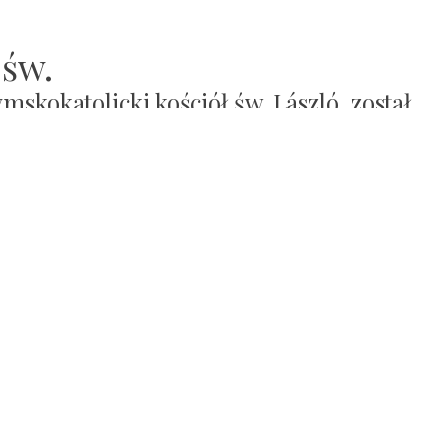
 św.
mskokatolicki kościół św. László, został
roku.
ą dziełem kościelnego artysty Istvána Takácsa, namalowanym 
ne z życiem miasta, takie jak znalezienie wody leczniczej i blis
freskami jest jednym z wyjątkowych kościołów w Hajdúszoboszló.
wa, odwiedził to sanktuarium.