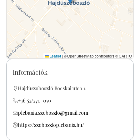
Leaflet
|
© OpenStreetMap contributors © CARTO
Információk
Hajdúszoboszló Bocskai utca 1.
+36 52/270-079
plebania.szoboszlo@gmail.com
https://szoboszloplebania.hu/