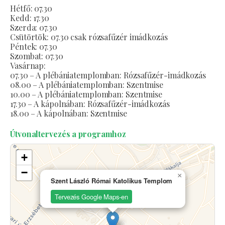
Hétfő: 07.30
Kedd: 17.30
Szerda: 07.30
Csütörtök: 07.30 csak rózsafűzér imádkozás
Péntek: 07.30
Szombat: 07.30
Vasárnap:
07.30 – A plébániatemplomban: Rózsafűzér-imádkozás
08.00 – A plébániatemplomban: Szentmise
10.00 – A plébániatemplomban: Szentmise
17.30 – A kápolnában: Rózsafűzér-imádkozás
18.00 – A kápolnában: Szentmise
Útvonaltervezés a programhoz
+
−
×
Szent László Római Katolikus Templom
Tervezés Google Maps-en