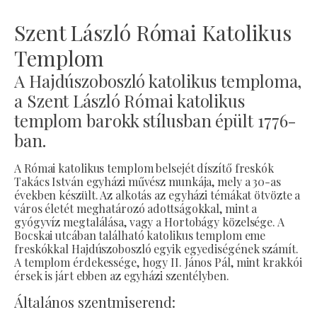
Szent László Római Katolikus
Templom
A Hajdúszoboszló katolikus temploma,
a Szent László Római katolikus
templom barokk stílusban épült 1776-
ban.
A Római katolikus templom belsejét díszítő freskók
Takács István egyházi művész munkája, mely a 30-as
években készült. Az alkotás az egyházi témákat ötvözte a
város életét meghatározó adottságokkal, mint a
gyógyvíz megtalálása, vagy a Hortobágy közelsége. A
Bocskai utcában található katolikus templom eme
freskókkal Hajdúszoboszló egyik egyediségének számít.
A templom érdekessége, hogy II. János Pál, mint krakkói
érsek is járt ebben az egyházi szentélyben.
Általános szentmiserend: