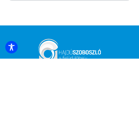
FOGLALJ SZÁLLÁST
Iratkozz fel a legfrissebb hírekért és
ajánlatokért!
*
Email cím
Név