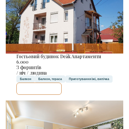
Гостьовий будинок Deák Апартаменти
6.000
З форинтів
/ ніч / людина
Балкон
Балкон, тераса
Приготування їжі, випічка
ДЕТАЛЬНІШЕ