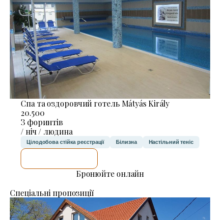
Спа та оздоровчий готель Mátyás Király
20.500
З форинтів
/ ніч / людина
Цілодобова стійка реєстрації
Білизна
Настільний теніс
ДЕТАЛЬНІШЕ
Бронюйте онлайн
Спеціальні пропозиції