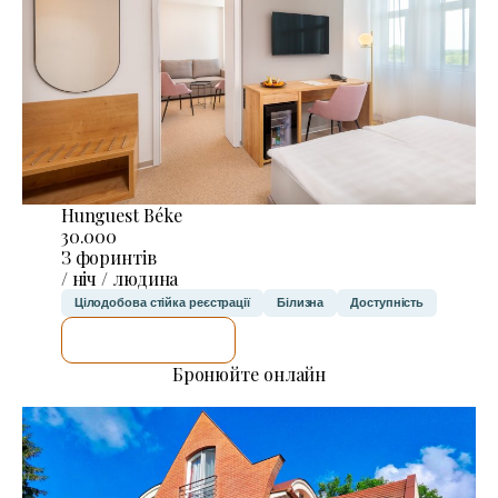
Hunguest Béke
30.000
З форинтів
/ ніч / людина
Цілодобова стійка реєстрації
Білизна
Доступність
ДЕТАЛЬНІШЕ
Бронюйте онлайн