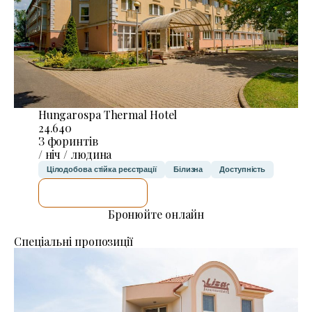
Hungarospa Thermal Hotel
24.640
З форинтів
/ ніч / людина
Цілодобова стійка реєстрації
Білизна
Доступність
ДЕТАЛЬНІШЕ
Бронюйте онлайн
Спеціальні пропозиції