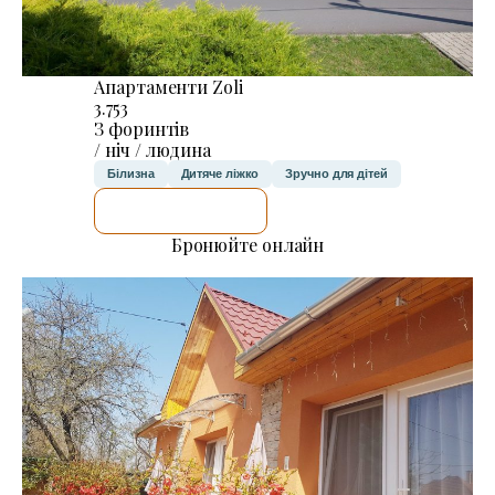
Апартаменти Zoli
3.753
З форинтів
/ ніч / людина
Білизна
Дитяче ліжко
Зручно для дітей
ДЕТАЛЬНІШЕ
Бронюйте онлайн