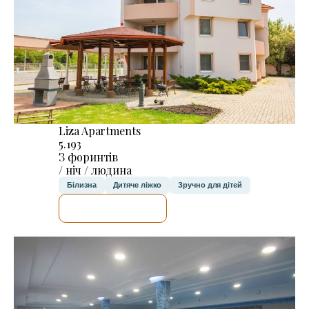
Liza Apartments
5.193
З форинтів
/ ніч / людина
Білизна
Дитяче ліжко
Зручно для дітей
ДЕТАЛЬНІШЕ