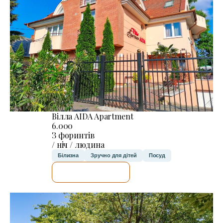
Вілла AIDA Apartment
6.000
З форинтів
/ ніч / людина
Білизна
Зручно для дітей
Посуд
ДЕТАЛЬНІШЕ