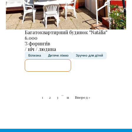
Багатоквартирний будинок "Natália''
6.000
З форинтів
/ ніч / людина
Білизна
Дитяче ліжко
Зручно для дітей
ДЕТАЛЬНІШЕ
...
1
2
3
11
Вперед »