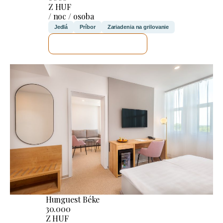
Z HUF
/ noc / osoba
Jedlá
Príbor
Zariadenia na grilovanie
SKONTROLUJEM TO
Hunguest Béke
30.000
Z HUF