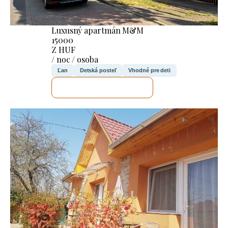
Luxusný apartmán M&M
15000
Z HUF
/ noc / osoba
Ľan
Detská posteľ
Vhodné pre deti
SKONTROLUJEM TO