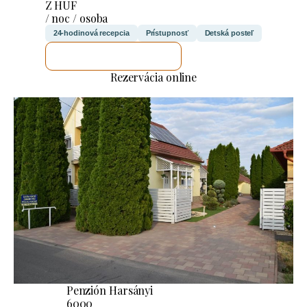
Z HUF
/ noc / osoba
24-hodinová recepcia
Prístupnosť
Detská posteľ
SKONTROLUJEM TO
Rezervácia online
Penzión Harsányi
6000