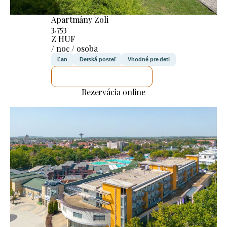
Apartmány Zoli
3.753
Z HUF
/ noc / osoba
Ľan
Detská posteľ
Vhodné pre deti
SKONTROLUJEM TO
Rezervácia online