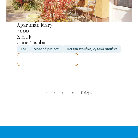
Apartmán Mary
7.000
Z HUF
/ noc / osoba
Ľan
Vhodné pre deti
Detská stolička, vysoká stolička
SKONTROLUJEM TO
...
1
2
3
11
Ďalej »