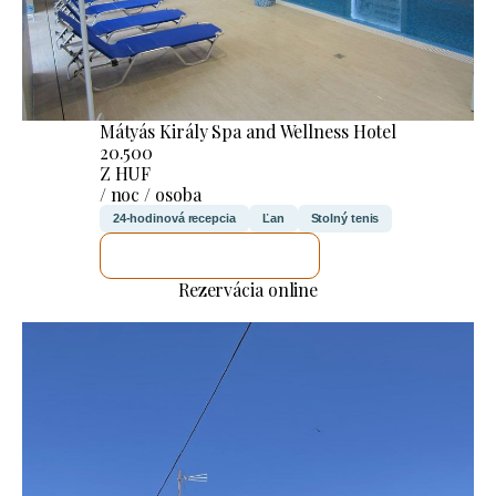
Mátyás Király Spa and Wellness Hotel
20.500
Z HUF
/ noc / osoba
24-hodinová recepcia
Ľan
Stolný tenis
SKONTROLUJEM TO
Rezervácia online