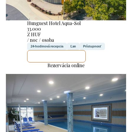
Hunguest Hotel Aqua-Sol
33.000
Z HUF
/ noc / osoba
24-hodinová recepcia
Ľan
Prístupnosť
SKONTROLUJEM TO
Rezervácia online