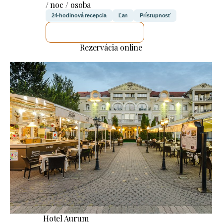
/ noc / osoba
24-hodinová recepcia
Ľan
Prístupnosť
SKONTROLUJEM TO
Rezervácia online
Hotel Aurum