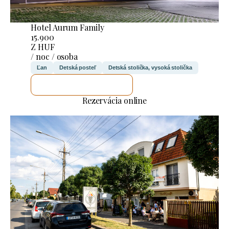
Hotel Aurum Family
15.900
Z HUF
/ noc / osoba
Ľan
Detská posteľ
Detská stolička, vysoká stolička
SKONTROLUJEM TO
Rezervácia online