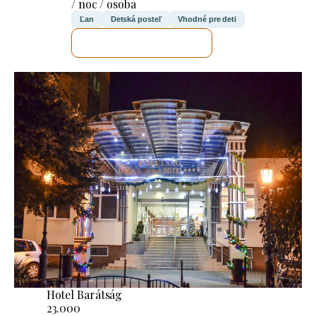
/ noc / osoba
Ľan
Detská posteľ
Vhodné pre deti
SKONTROLUJEM TO
Hotel Barátság
23.000