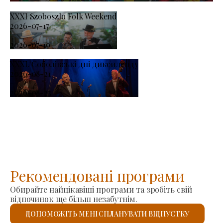
XXXI Szoboszlo Folk Weekend
2026-07-17
-
2026-07-19
XXXI. Соболівські дні диксиленду
2026-08-21
-
2026-08-23
Рекомендовані програми
Обирайте найцікавіші програми та зробіть свій
відпочинок ще більш незабутнім.
ДОПОМОЖІТЬ МЕНІ СПЛАНУВАТИ ВІДПУСТКУ