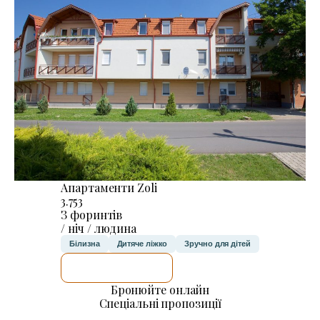
Апартаменти Zoli
3.753
З форинтів
/ ніч / людина
Білизна
Дитяче ліжко
Зручно для дітей
ДЕТАЛЬНІШЕ
Бронюйте онлайн
Спеціальні пропозиції