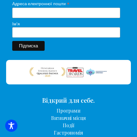
*
Адреса електронної пошти
Ім'я
Відкрий для себе.
Програми
Визначні місця
Події
ПОШУК ЖИТЛА
Гастрономія