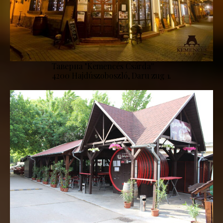
Таверна "Kemencés Csárda''
4200 Hajdúszoboszló, Daru zug 1.