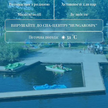
Розміщення з родиною
Активності для пар
Місцеві події
Де поїсти
ВИРУШАЙТЕ ДО СПА-ЦЕНТРУ "HUNGAROSPA''
☀️ 31 °C
Поточна погода: