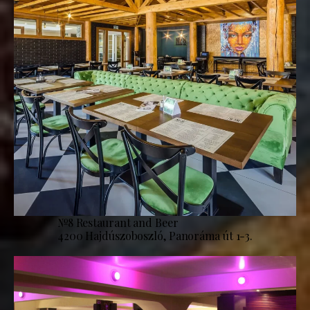
№8 Restaurant and Beer
4200 Hajdúszoboszló, Panoráma út 1-3.