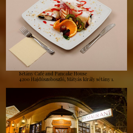
Sétány Café and Pancake House
4200 Hajdúszoboszló, Mátyás király sétány 1.