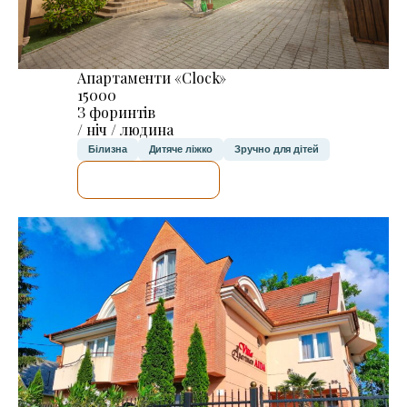
Апартаменти «Clock»
15000
З форинтів
/ ніч / людина
Білизна
Дитяче ліжко
Зручно для дітей
ДЕТАЛЬНІШЕ