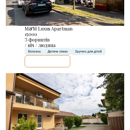
M&M Luxus Apartman
15000
З форинтів
/ ніч / людина
Білизна
Дитяче ліжко
Зручно для дітей
ДЕТАЛЬНІШЕ