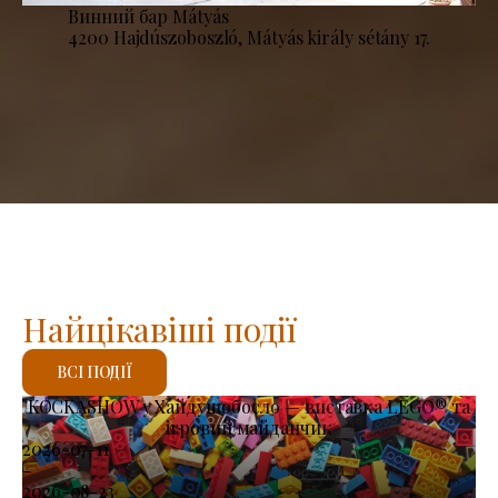
Винний бар Mátyás
4200 Hajdúszoboszló, Mátyás király sétány 17.
Найцікавіші події
ВСІ ПОДІЇ
KOCKASHOW у Хайдушобосло — виставка LEGO® та
ігровий майданчик
2026-07-11
-
2026-08-23