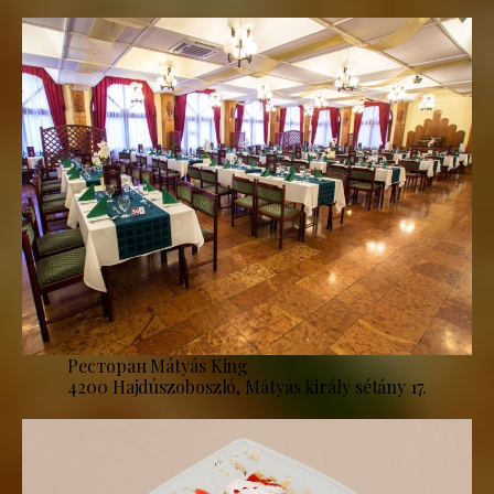
Ресторан Mátyás King
4200 Hajdúszoboszló, Mátyás király sétány 17.