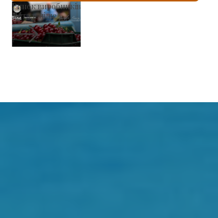
Римо-католицький костел Святого Ласло
Детальніше