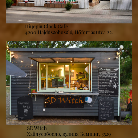
Піцерія Clock Cafe
4200 Hajdúszoboszló, Hőforrás utca 22.
SD Witch
Хайдусобосло, вулиця Кемпінг, 3529