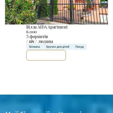
Вілла AIDA Apartment
6.000
З форинтів
/ ніч / людина
Білизна
Зручно для дітей
Посуд
ДЕТАЛЬНІШЕ