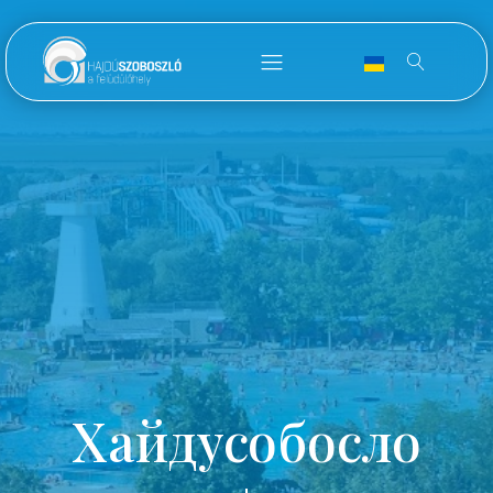
Хайдусобосло