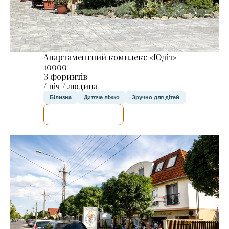
Апартаментний комплекс «Юдіт»
10000
З форинтів
/ ніч / людина
Білизна
Дитяче ліжко
Зручно для дітей
ДЕТАЛЬНІШЕ