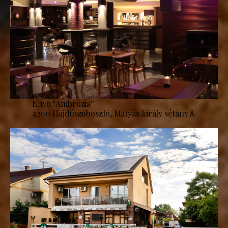
Клуб "Ambrózia''
4200 Hajdúszoboszló, Mátyás király sétány 8.