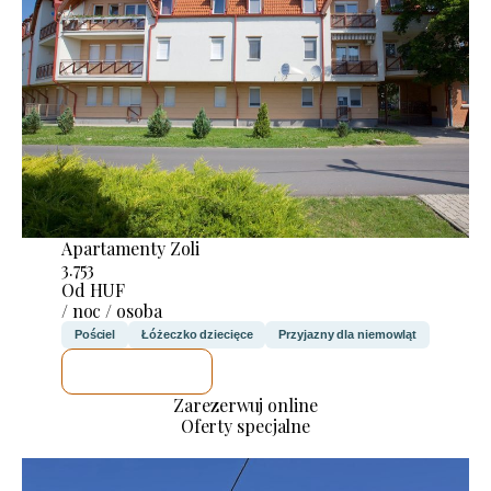
Apartamenty Zoli
3.753
Od HUF
/ noc / osoba
Pościel
Łóżeczko dziecięce
Przyjazny dla niemowląt
SPRAWDZĘ
Zarezerwuj online
Oferty specjalne