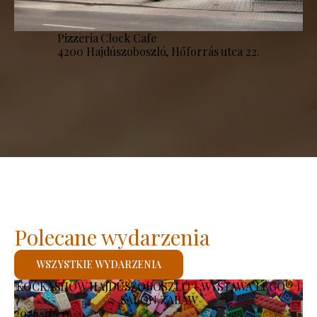
Pizzeria Clock Cafe
4200 Hajdúszoboszló, Hőforrás utca 22.
Polecane wydarzenia
WSZYSTKIE WYDARZENIA
KOCKASHOW HAJDÚSZOBOSZLÓ – WYSTAWA LEGO® I
SALON ZABAW
2026-07-11