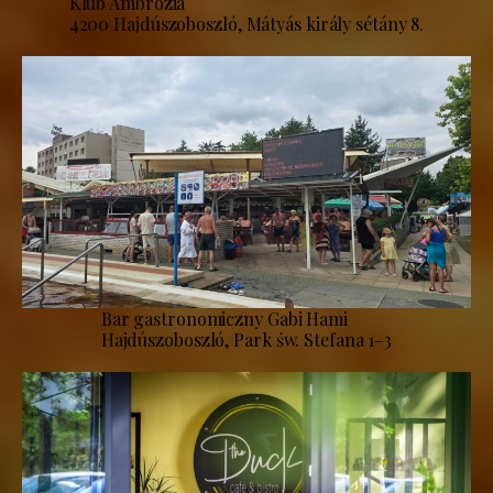
Klub Ambrózia
4200 Hajdúszoboszló, Mátyás király sétány 8.
Bar gastronomiczny Gabi Hami
Hajdúszoboszló, Park św. Stefana 1–3