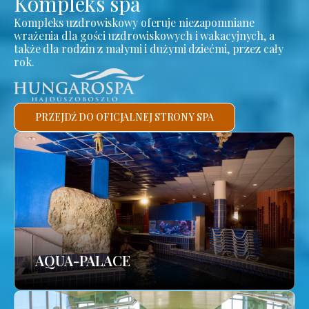
Kompleks spa
Kompleks uzdrowiskowy oferuje niezapomniane
wrażenia dla gości uzdrowiskowych i wakacyjnych, a
także dla rodzin z małymi i dużymi dziećmi, przez cały
rok.
PRZEJDŹ DO OFICJALNEJ STRONY SPA
AQUA-PALACE