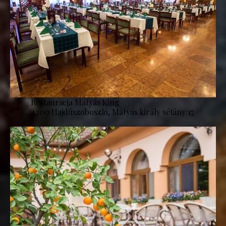
Restauracja Mátyás King
4200 Hajdúszoboszló, Mátyás király sétány 17.