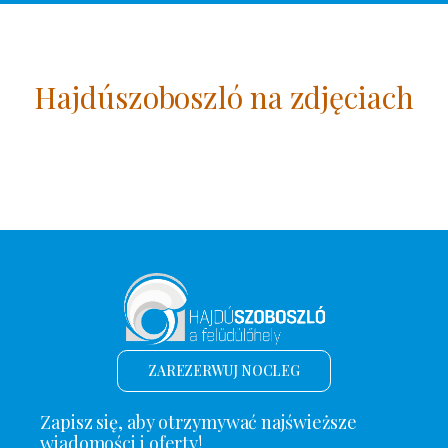
Hajdúszoboszló na zdjęciach
ZAREZERWUJ NOCLEG
Zapisz się, aby otrzymywać najświeższe
wiadomości i oferty!