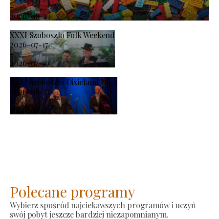
-
2026-08-23
XXXI Szoboszlo Folk Weekend
2026-07-17
-
2026-07-19
XXXI Szoboszló Dixieland Days
2026-08-21
-
2026-08-23
Polecane programy
Wybierz spośród najciekawszych programów i uczyń
swój pobyt jeszcze bardziej niezapomnianym.