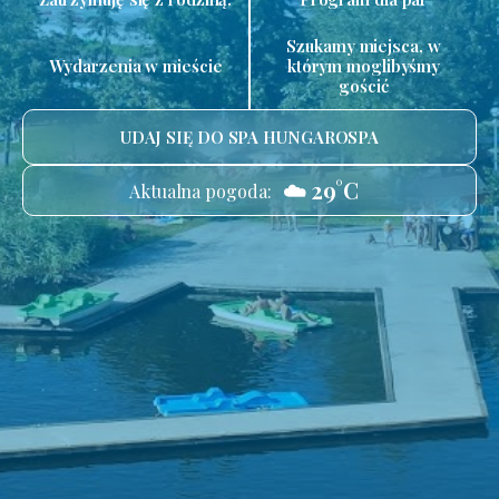
Szukamy miejsca, w
Wydarzenia w mieście
którym moglibyśmy
gościć
UDAJ SIĘ DO SPA HUNGAROSPA
☁️ 29°C
Aktualna pogoda: