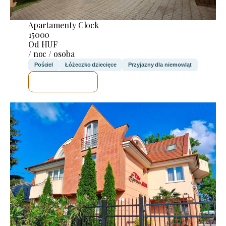
Apartamenty Clock
15000
Od HUF
/ noc / osoba
Pościel
Łóżeczko dziecięce
Przyjazny dla niemowląt
SPRAWDZĘ