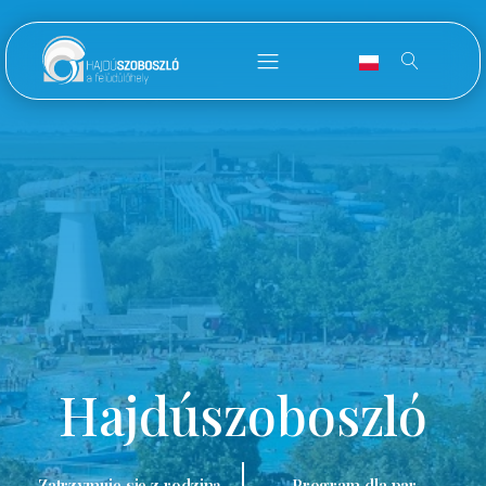
Hajdúszoboszló
Zatrzymuję się z rodziną.
Program dla par