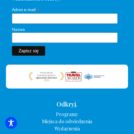
*
Adres e-mail
Nazwa
Odkryj.
Programy
Miejsca do odwiedzenia
WYSZUKIWANIE ZAKWATEROWANIA
Wydarzenia