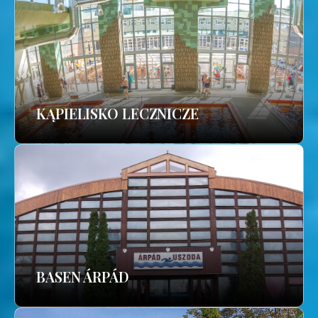
KĄPIELISKO LECZNICZE
BASEN ÁRPÁD