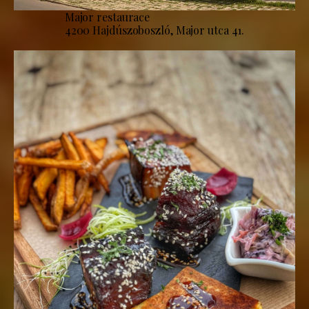
Major restaurace
4200 Hajdúszoboszló, Major utca 41.