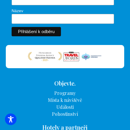
Název
Objevte.
Programy
Místa k návštěvě
Události
Pohostinství
VYHLEDÁVÁNÍ UBYTOVÁNÍ
Hotely a partneři