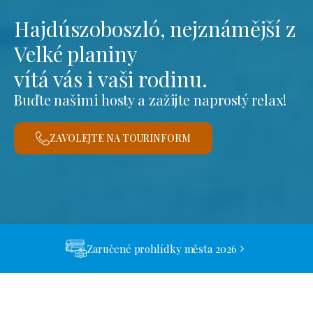
Hajdúszoboszló, nejznámější z
Velké planiny
vítá vás i vaši rodinu.
Buďte našimi hosty a zažijte naprostý relax!
ZAVOLEJTE NA TOURINFORM
Zaručené prohlídky města 2026