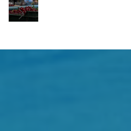
Zkontroluji to