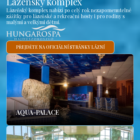
Lázeňský komplex
Lázeňský komplex nabízí po celý rok nezapomenutelné
zážitky pro lázeňské a rekreační hosty i pro rodiny s
malými a velkými dětmi.
PŘEJDĚTE NA OFICIÁLNÍ STRÁNKY LÁZNÍ
AQUA-PALACE