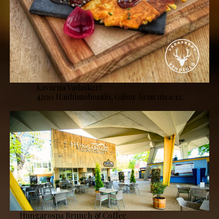
Kavárna Vadaskert
4200 Hajdúszoboszló, Gábor Áron utca 12.
Hungarospa Brunch & Coffee