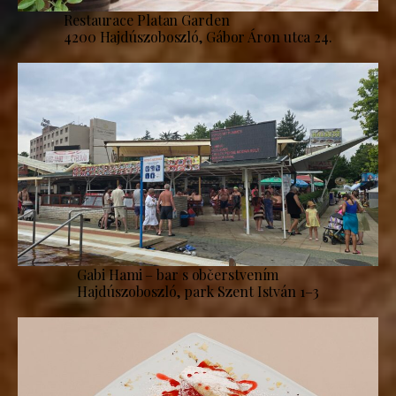
Restaurace Platan Garden
4200 Hajdúszoboszló, Gábor Áron utca 24.
Gabi Hami – bar s občerstvením
Hajdúszoboszló, park Szent István 1–3