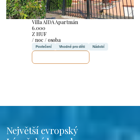
Villa AIDA Apartmán
6.000
Z HUF
/ noc / osoba
Povlečení
Vhodné pro děti
Nádobí
ZKONTROLUJI TO
Největší evropský