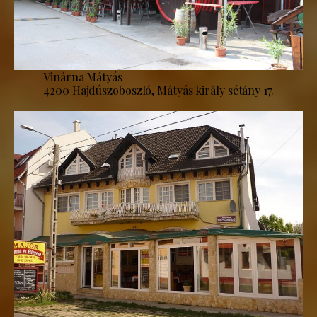
Vinárna Mátyás
4200 Hajdúszoboszló, Mátyás király sétány 17.