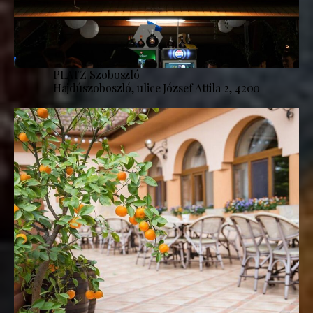
PLATZ Szoboszló
Hajdúszoboszló, ulice József Attila 2, 4200