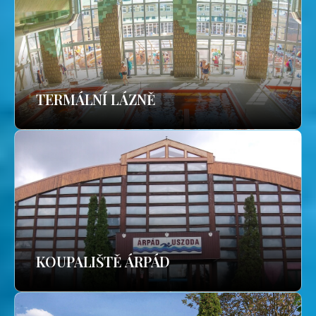
TERMÁLNÍ LÁZNĚ
KOUPALIŠTĚ ÁRPÁD