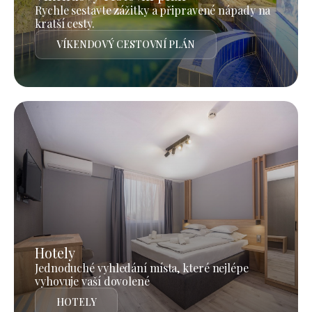
Rychle sestavte zážitky a připravené nápady na
kratší cesty.
VÍKENDOVÝ CESTOVNÍ PLÁN
Hotely
Jednoduché vyhledání místa, které nejlépe
vyhovuje vaší dovolené
HOTELY