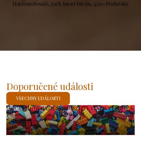
Hajdúszoboszló, park Szent István, 4200 Maďarsko
Doporučené události
VŠECHNY UDÁLOSTI
KOCKASHOW HAJDÚSZOBOSZLÓ – VÝSTAVA LEGO® A
HRACÍ DŮM
2026-07-11
-
2026-08-23