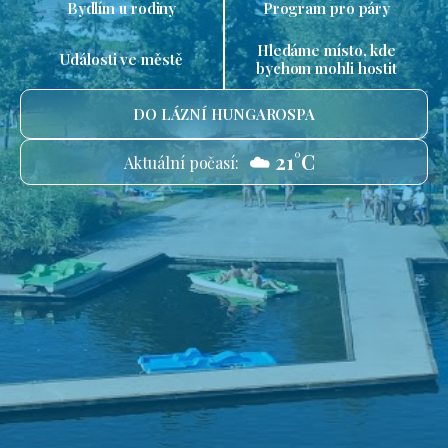
Bydlím u rodiny
Program pro páry
Hledáme místo, kde
Události ve městě
bychom mohli hostit
DO LÁZNÍ HUNGAROSPA
☁️ 21°C
Aktuální počasí: