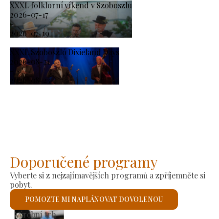
XXXI. folklorní víkend v Szoboszlu
2026-07-17
-
2026-07-19
XXXI. Szoboszló Dixieland Days
2026-08-21
-
2026-08-23
Doporučené programy
Vyberte si z nejzajímavějších programů a zpříjemněte si
pobyt.
POMOZTE MI NAPLÁNOVAT DOVOLENOU
Římskokatolický kostel sv. László