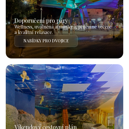
Doporučení pro páry
Wellness, uvolněná atmosféra, příjemné večeře
a kvalitní relaxace.
NABÍDKY PRO DVOJICE
Víkendový cestovní plán