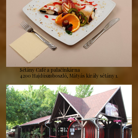
Sétány Café a palačinkárna
4200 Hajdúszoboszló, Mátyás király sétány 1.