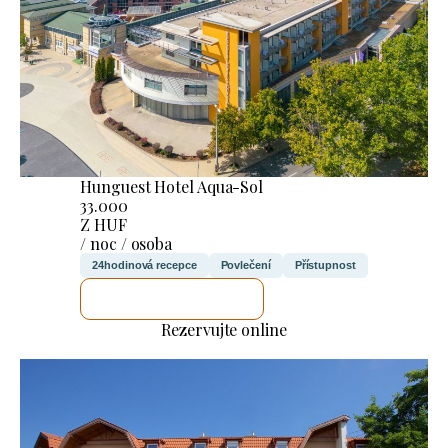
Hunguest Hotel Aqua-Sol
33.000
Z HUF
/ noc / osoba
24hodinová recepce
Povlečení
Přístupnost
ZKONTROLUJI TO
Rezervujte online