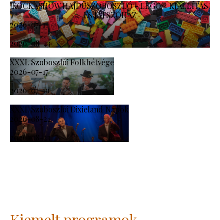
KOCKASHOW HAJDÚSZOBOSZLÓ - LEGO® KIÁLLÍTÁS
ÉS JÁTSZÓHÁZ
2026-07-11
-
2026-08-23
XXXI. Szoboszlói Folkhétvége
2026-07-17
-
2026-07-19
XXXI. Szoboszlói Dixieland Napok
2026-08-21
-
2026-08-23
Kiemelt programok