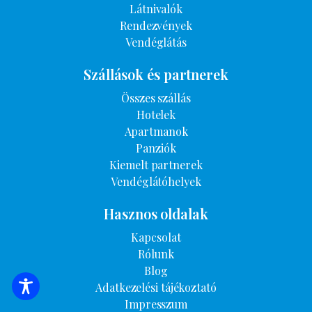
Látnivalók
Rendezvények
Vendéglátás
Szállások és partnerek
Összes szállás
Hotelek
Apartmanok
Panziók
Kiemelt partnerek
Vendéglátóhelyek
Hasznos oldalak
Kapcsolat
Rólunk
Blog
Adatkezelési tájékoztató
SZÁLLÁSOK KERESÉSE
Impresszum