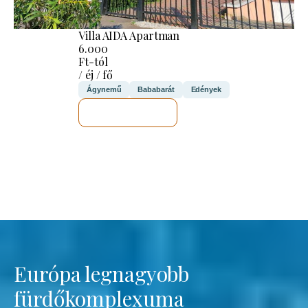
Villa AIDA Apartman
6.000
Ft-tól
/ éj / fő
Ágynemű
Bababarát
Edények
MEGNÉZEM
Európa legnagyobb
fürdőkomplexuma