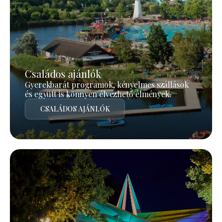
Családos ajánlók
Gyerekbarát programok, kényelmes szállások
és együtt is könnyen élvezhető élmények.
CSALÁDOS AJÁNLÓK