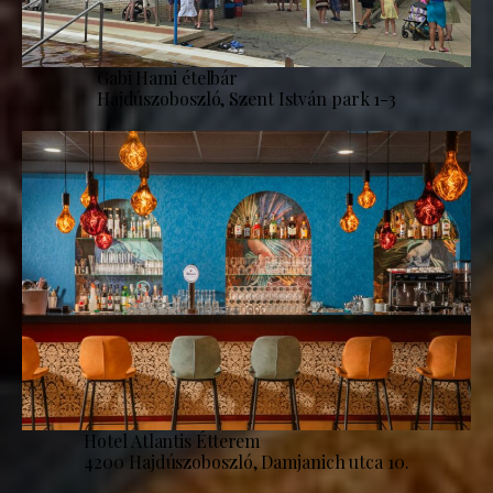
Gabi Hami ételbár
Hajdúszoboszló, Szent István park 1-3
Hotel Atlantis Étterem
4200 Hajdúszoboszló, Damjanich utca 10.