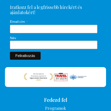
Iratkozz fel a legfrissebb hírekért és
ajánlatokért!
*
Email cím
Név
Fedezd fel
Programok