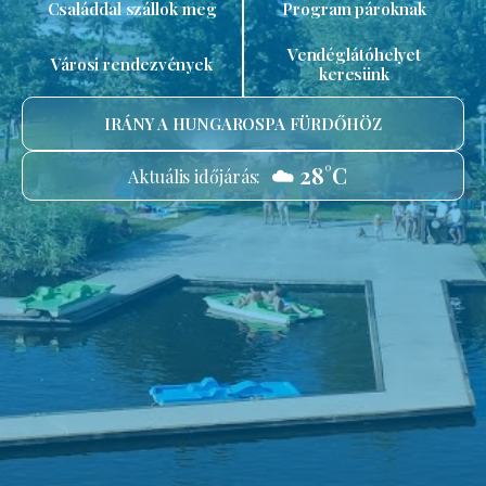
Családdal szállok meg
Program pároknak
Vendéglátóhelyet
Városi rendezvények
keresünk
IRÁNY A HUNGAROSPA FÜRDŐHÖZ
☁️ 28°C
Aktuális időjárás: