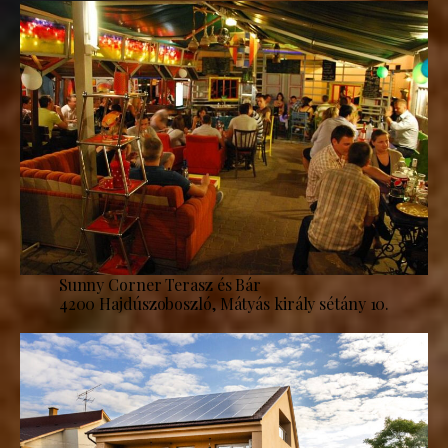
Sunny Corner Terasz és Bár
4200 Hajdúszoboszló, Mátyás király sétány 10.