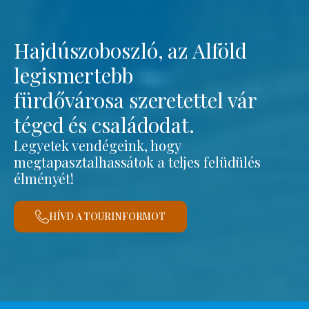
Hajdúszoboszló, az Alföld
legismertebb
fürdővárosa szeretettel vár
téged és családodat.
Legyetek vendégeink, hogy
megtapasztalhassátok a teljes felüdülés
élményét!
HÍVD A TOURINFORMOT