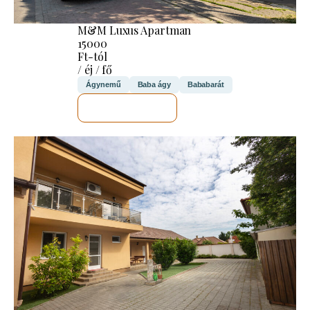
M&M Luxus Apartman
15000
Ft-tól
/ éj / fő
Ágynemű
Baba ágy
Bababarát
MEGNÉZEM