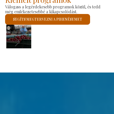
Válogass a legérdekesebb programok közül, és tedd
még emlékezetesebbé a kikapcsolódást.
SEGÍTS MEGTERVEZNI A PIHENÉSEMET
Szent László Római Katolikus Templom
Megnézem