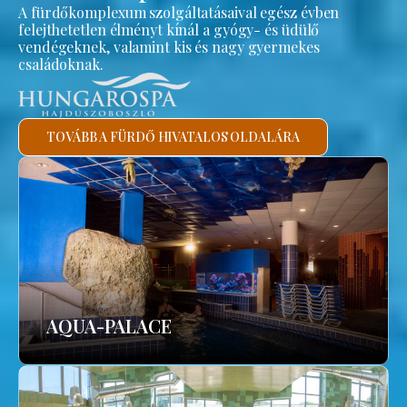
A fürdőkomplexum szolgáltatásaival egész évben
felejthetetlen élményt kínál a gyógy- és üdülő
vendégeknek, valamint kis és nagy gyermekes
családoknak.
TOVÁBB A FÜRDŐ HIVATALOS OLDALÁRA
AQUA-PALACE