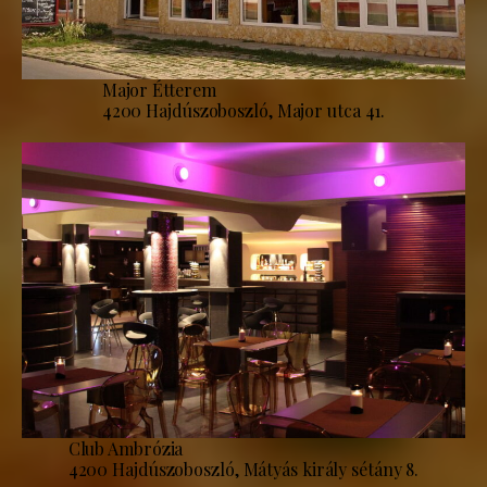
Major Étterem
4200 Hajdúszoboszló, Major utca 41.
Club Ambrózia
4200 Hajdúszoboszló, Mátyás király sétány 8.