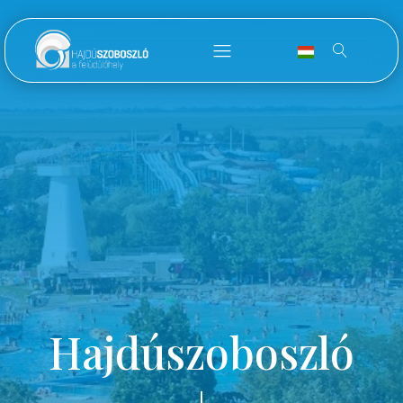
Hajdúszoboszló