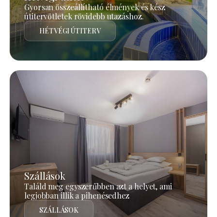
Gyorsan összeállítható élmények és kész
útitervötletek rövidebb utazáshoz.
HÉTVÉGI ÚTITERV
Szállások
Találd meg egyszerűbben azt a helyet, ami
legjobban illik a pihenésedhez
SZÁLLÁSOK