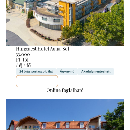
Hunguest Hotel Aqua-Sol
33.000
Ft-tól
/ éj / fő
24 órás portaszolgálat
Ágynemű
Akadálymentesített
MEGNÉZEM
Online foglalható