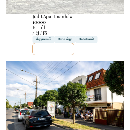
Judit Apartmanház
10000
Ft-tól
/ éj / fő
Ágynemű
Baba ágy
Bababarát
MEGNÉZEM