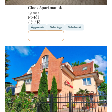
Clock Apartmanok
15000
Ft-tól
/ éj / fő
Ágynemű
Baba ágy
Bababarát
MEGNÉZEM