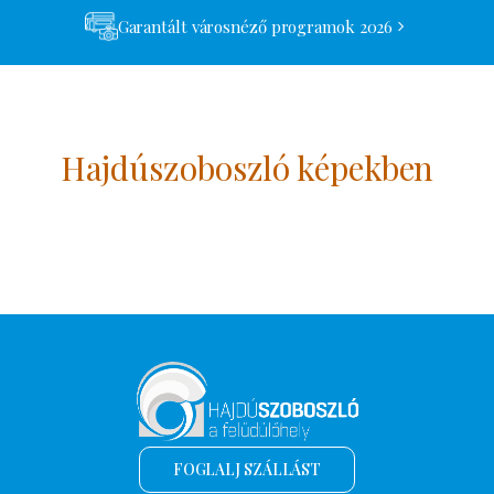
Garantált városnéző programok 2026
Hajdúszoboszló képekben
FOGLALJ SZÁLLÁST