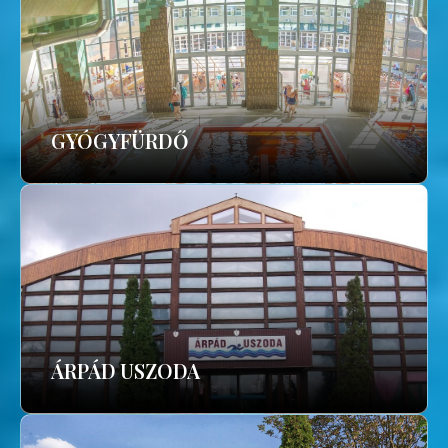
GYÓGYFÜRDŐ
ÁRPÁD USZODA