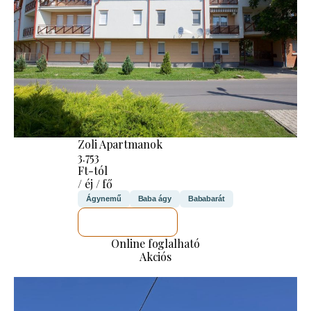
Zoli Apartmanok
3.753
Ft-tól
/ éj / fő
Ágynemű
Baba ágy
Bababarát
MEGNÉZEM
Online foglalható
Akciós