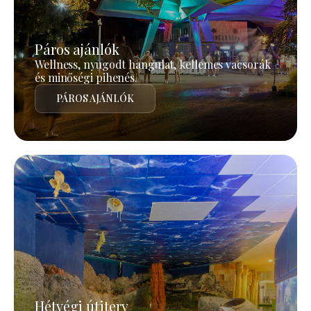
Páros ajánlók
Wellness, nyugodt hangulat, kellemes vacsorák
és minőségi pihenés.
PÁROS AJÁNLÓK
Hétvégi útiterv