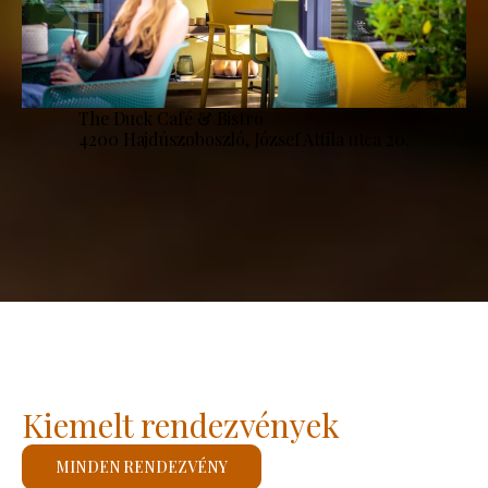
The Duck Café & Bistro
4200 Hajdúszoboszló, József Attila utca 20.
Kiemelt rendezvények
MINDEN RENDEZVÉNY