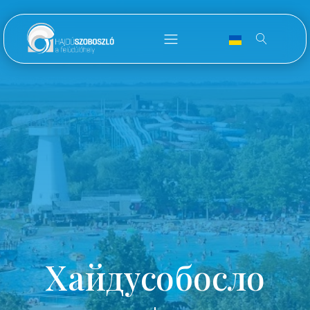
Хайдусобосло