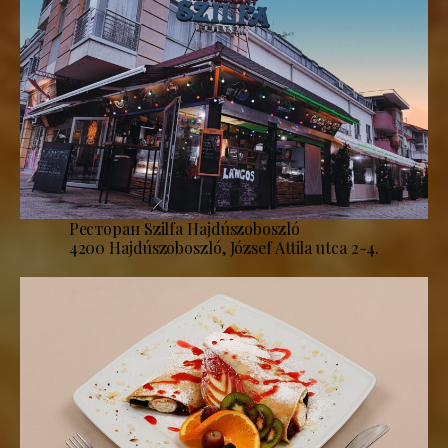
Ресторан Szilfa Hajdúszoboszló
4200 Hajdúszoboszló, József Attila utca 2-4.