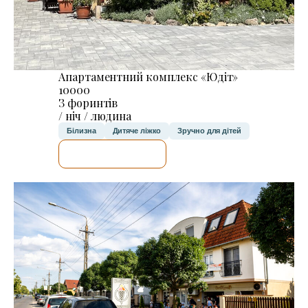
Апартаментний комплекс «Юдіт»
10000
З форинтів
/ ніч / людина
Білизна
Дитяче ліжко
Зручно для дітей
ДЕТАЛЬНІШЕ