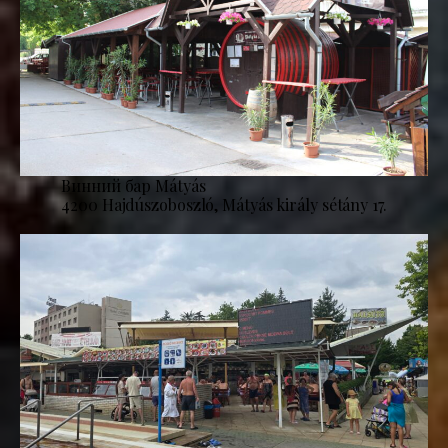
Винний бар Mátyás
4200 Hajdúszoboszló, Mátyás király sétány 17.