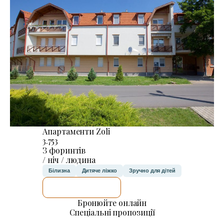
Апартаменти Zoli
3.753
З форинтів
/ ніч / людина
Білизна
Дитяче ліжко
Зручно для дітей
ДЕТАЛЬНІШЕ
Бронюйте онлайн
Спеціальні пропозиції