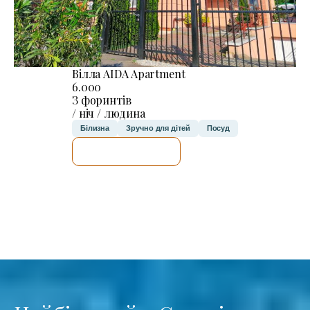
Вілла AIDA Apartment
6.000
З форинтів
/ ніч / людина
Білизна
Зручно для дітей
Посуд
ДЕТАЛЬНІШЕ