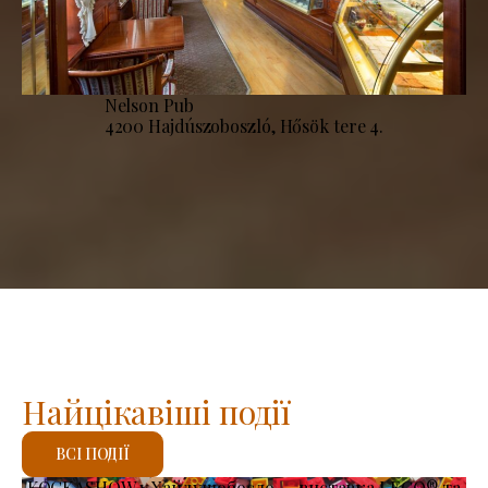
Nelson Pub
4200 Hajdúszoboszló, Hősök tere 4.
Найцікавіші події
ВСІ ПОДІЇ
KOCKASHOW у Хайдушобосло — виставка LEGO® та