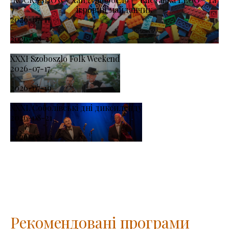
ігровий майданчик
2026-07-11
-
2026-08-23
XXXI Szoboszlo Folk Weekend
2026-07-17
-
2026-07-19
XXXI. Соболівські дні диксиленду
2026-08-21
-
2026-08-23
Рекомендовані програми