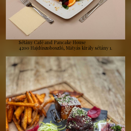
Sétány Café and Pancake House
4200 Hajdúszoboszló, Mátyás király sétány 1.