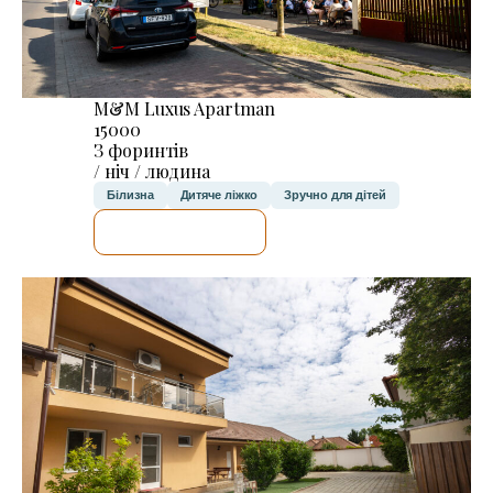
M&M Luxus Apartman
15000
З форинтів
/ ніч / людина
Білизна
Дитяче ліжко
Зручно для дітей
ДЕТАЛЬНІШЕ