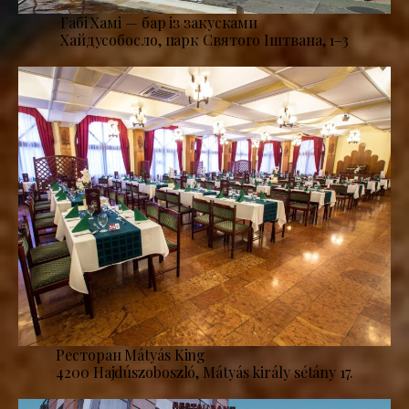
Габі Хамі — бар із закусками
Хайдусобосло, парк Святого Іштвана, 1–3
Ресторан Mátyás King
4200 Hajdúszoboszló, Mátyás király sétány 17.