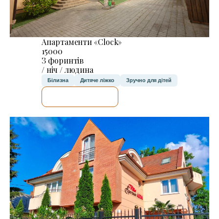
Апартаменти «Clock»
15000
З форинтів
/ ніч / людина
Білизна
Дитяче ліжко
Зручно для дітей
ДЕТАЛЬНІШЕ