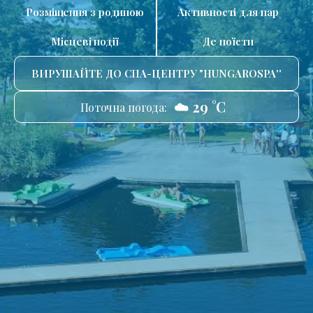
Розміщення з родиною
Активності для пар
Місцеві події
Де поїсти
ВИРУШАЙТЕ ДО СПА-ЦЕНТРУ "HUNGAROSPA''
☁️ 29 °C
Поточна погода: