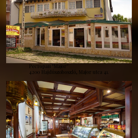
Ресторан "Major''
4200 Hajdúszoboszló, Major utca 41.