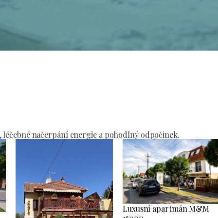
í
, léčebné načerpání energie a pohodlný odpočinek.
Luxusní apartmán M&M
15000