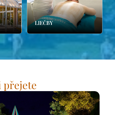
LIEČBY
 přejete