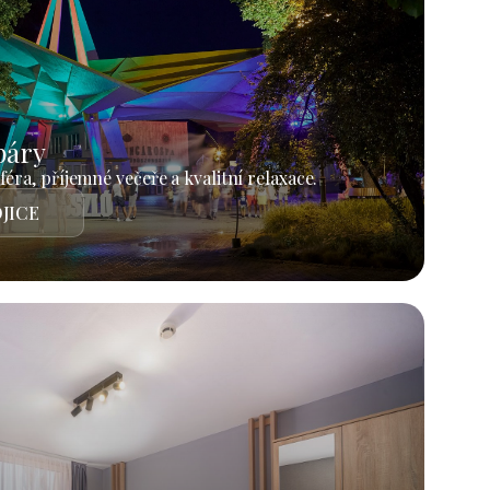
páry
éra, příjemné večeře a kvalitní relaxace.
JICE