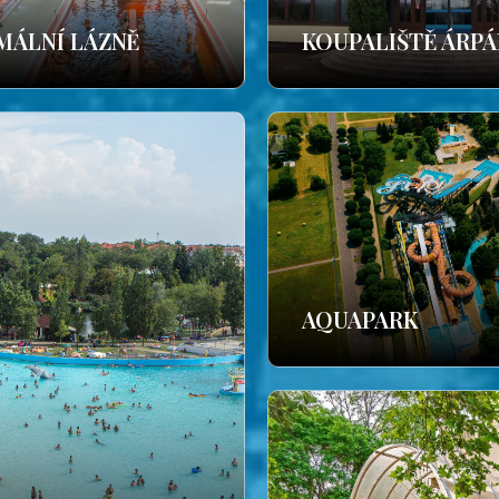
MÁLNÍ LÁZNĚ
KOUPALIŠTĚ ÁRP
AQUAPARK