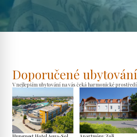
Doporučené ubytován
V nejlepším ubytování na vás čeká harmonické prostředí
Hunguest Hotel Aqua-Sol
Apartmány Zoli