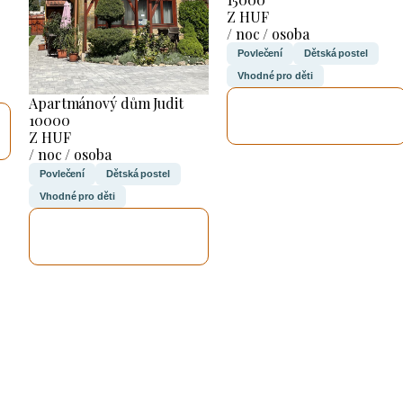
Z HUF
/ noc / osoba
Povlečení
Dětská postel
Vhodné pro děti
Apartmánový dům Judit
ZKONTROLUJI
10000
TO
Z HUF
/ noc / osoba
Povlečení
Dětská postel
Vhodné pro děti
ZKONTROLUJI
TO