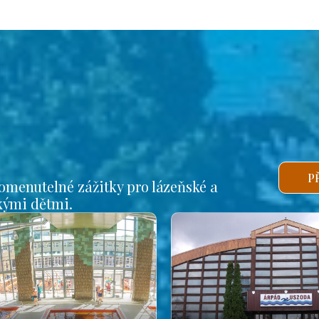
P
omenutelné zážitky pro lázeňské a
lkými dětmi.