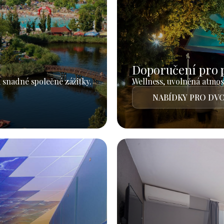
Doporučení pro 
 snadné společné zážitky.
Wellness, uvolněná atmosf
NABÍDKY PRO DVO