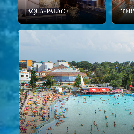
AQUA-PALACE
TER