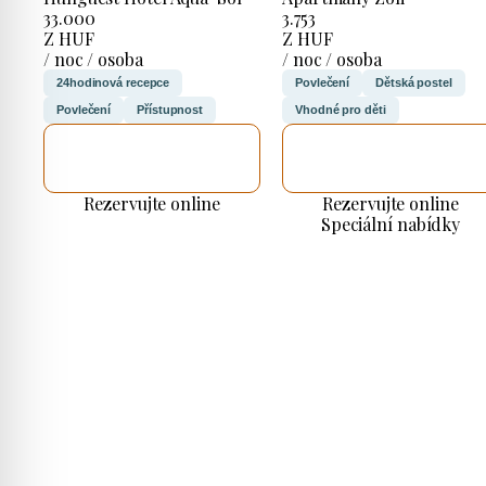
33.000
3.753
Z HUF
Z HUF
/ noc / osoba
/ noc / osoba
24hodinová recepce
Povlečení
Dětská postel
Povlečení
Přístupnost
Vhodné pro děti
ZKONTROLUJI
ZKONTROLUJI
TO
TO
Rezervujte online
Rezervujte online
Speciální nabídky