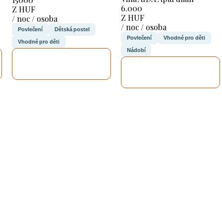
6.000
Z HUF
Z HUF
/ noc / osoba
/ noc / osoba
Povlečení
Dětská postel
Povlečení
Vhodné pro děti
Vhodné pro děti
Nádobí
ZKONTROLUJI
ZKONTROLUJI
TO
TO