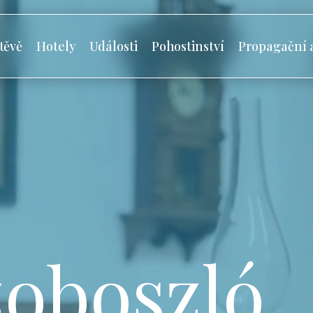
těvě
Hotely
Události
Pohostinství
Propagační 
oboszló