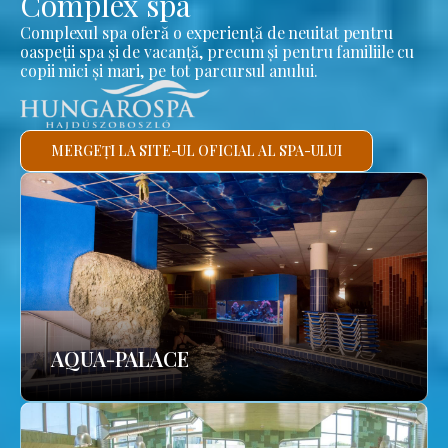
Complex spa
Complexul spa oferă o experiență de neuitat pentru
oaspeții spa și de vacanță, precum și pentru familiile cu
copii mici și mari, pe tot parcursul anului.
MERGEȚI LA SITE-UL OFICIAL AL SPA-ULUI
AQUA-PALACE