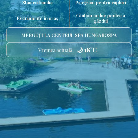
Stau cu familia
Program pentru cupluri
Căutăm un loc pentru a
Evenimente în oraș
găzdui
MERGEȚI LA CENTRUL SPA HUNGAROSPA
🌙 18°C
Vremea actuală: