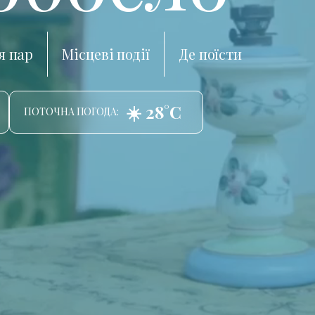
я пар
Місцеві події
Де поїсти
☀️ 28°C
ПОТОЧНА ПОГОДА: