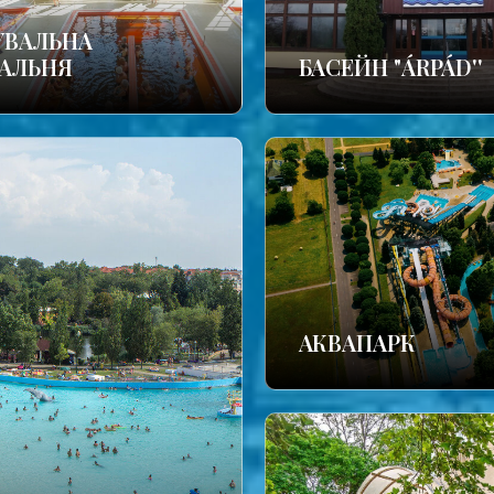
УВАЛЬНА
АЛЬНЯ
БАСЕЙН "ÁRPÁD''
АКВАПАРК