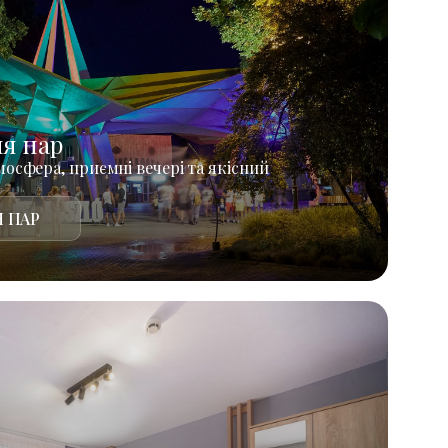
ля пар
осфера, приємні вечері та якісний
 ПАР