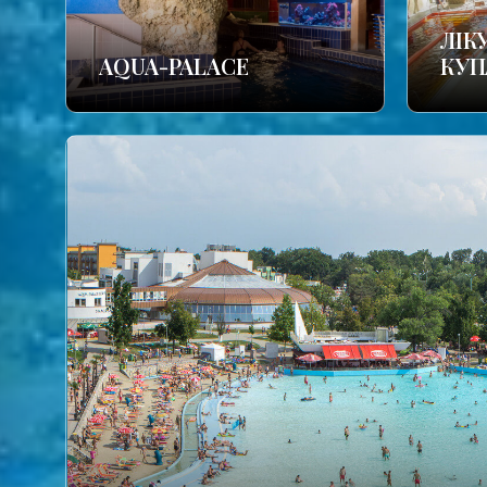
ЛІК
AQUA-PALACE
КУП