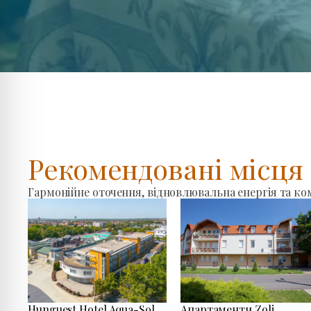
Рекомендовані місц
Гармонійне оточення, відновлювальна енергія та к
Hunguest Hotel Aqua-Sol
Апартаменти Zoli