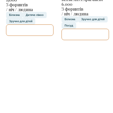
6.000
З форинтів
З форинтів
/ ніч / людина
/ ніч / людина
Білизна
Дитяче ліжко
Білизна
Зручно для дітей
Зручно для дітей
Посуд
ДЕТАЛЬНІШЕ
ДЕТАЛЬНІШЕ