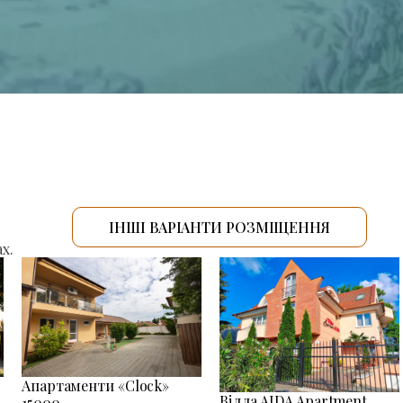
ІНШІ ВАРІАНТИ РОЗМІЩЕННЯ
х.
Апартаменти «Clock»
Вілла AIDA Apartment
15000