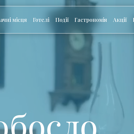
ачні місця
Готелі
Події
Гастрономія
Акції
обосло