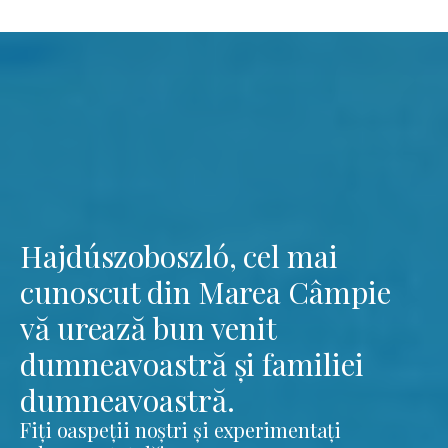
Hajdúszoboszló, cel mai
cunoscut din Marea Câmpie
vă urează bun venit
dumneavoastră și familiei
dumneavoastră.
Fiți oaspeții noștri și experimentați