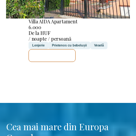
Villa AIDA Apartament
6.000
De la HUF
/ noapte / persoană
Lenjerie
Prietenos cu bebelușii
Veselă
VOI VERIFICA
Cea mai mare din Europa