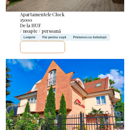
Apartamentele Clock
15000
De la HUF
/ noapte / persoană
Lenjerie
Pat pentru copii
Prietenos cu bebelușii
VOI VERIFICA