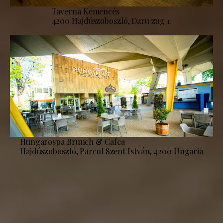
Taverna Kemencés
4200 Hajdúszoboszló, Daru zug 1.
Hungarospa Brunch & Cafea
Hajdúszoboszló, Parcul Szent István, 4200 Ungaria