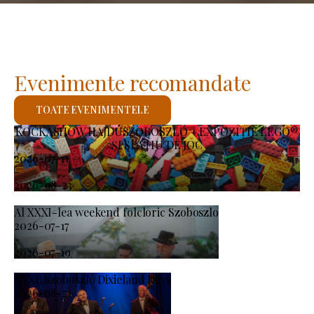
Evenimente recomandate
TOATE EVENIMENTELE
KOCKASHOW HAJDÚSZOBOSZLÓ – EXPOZIȚIE LEGO®
ȘI SPAȚIU DE JOC
2026-07-11
-
2026-08-23
Al XXXI-lea weekend folcloric Szoboszlo
2026-07-17
-
2026-07-19
XXXI. Szoboszló Dixieland Days
2026-08-21
-