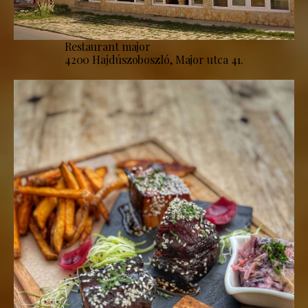
Restaurant major
4200 Hajdúszoboszló, Major utca 41.