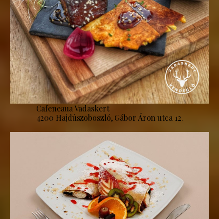
Cafeneaua Vadaskert
4200 Hajdúszoboszló, Gábor Áron utca 12.