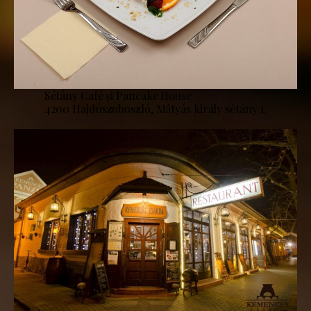
Sétány Café și Pancake House
4200 Hajdúszoboszló, Mátyás király sétány 1.