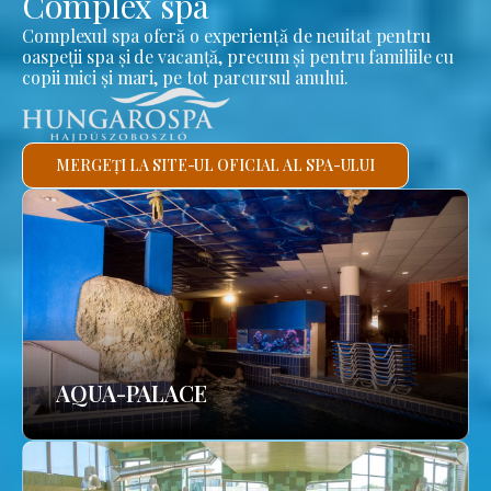
Complex spa
Complexul spa oferă o experiență de neuitat pentru
oaspeții spa și de vacanță, precum și pentru familiile cu
copii mici și mari, pe tot parcursul anului.
MERGEȚI LA SITE-UL OFICIAL AL SPA-ULUI
AQUA-PALACE