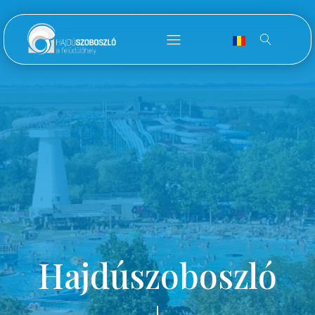
Hajdúszoboszló