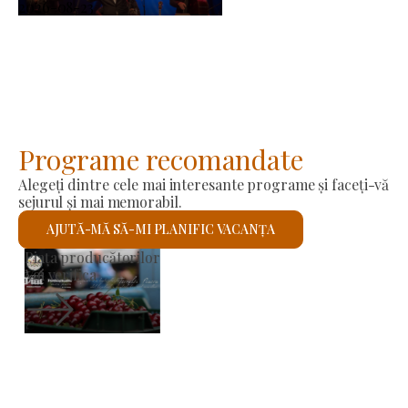
2026-08-23
Programe recomandate
Alegeți dintre cele mai interesante programe și faceți-vă
sejurul și mai memorabil.
AJUTĂ-MĂ SĂ-MI PLANIFIC VACANȚA
Biserica romano-catolică Sfântul László
Voi verifica