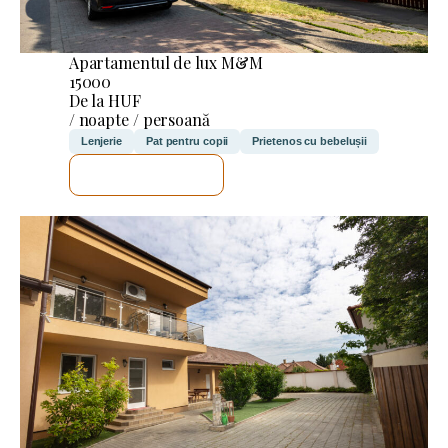
Apartamentul de lux M&M
15000
De la HUF
/ noapte / persoană
Lenjerie
Pat pentru copii
Prietenos cu bebelușii
VOI VERIFICA