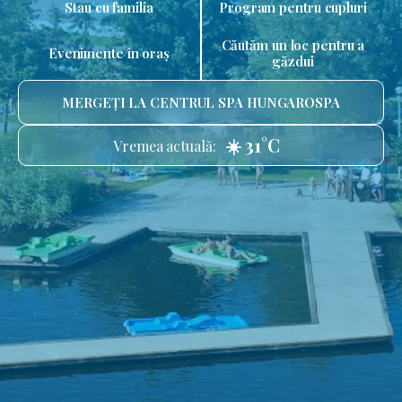
Stau cu familia
Program pentru cupluri
Căutăm un loc pentru a
Evenimente în oraș
găzdui
MERGEȚI LA CENTRUL SPA HUNGAROSPA
☀️ 31°C
Vremea actuală: