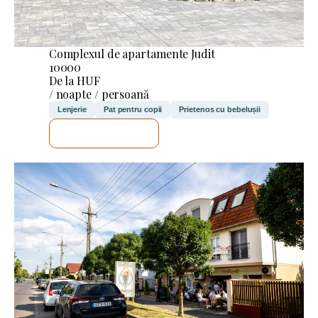
Complexul de apartamente Judit
10000
De la HUF
/ noapte / persoană
Lenjerie
Pat pentru copii
Prietenos cu bebelușii
VOI VERIFICA