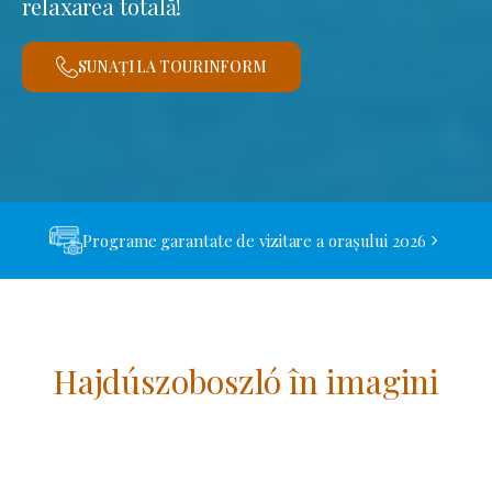
relaxarea totală!
SUNAȚI LA TOURINFORM
Programe garantate de vizitare a orașului 2026
Hajdúszoboszló în imagini