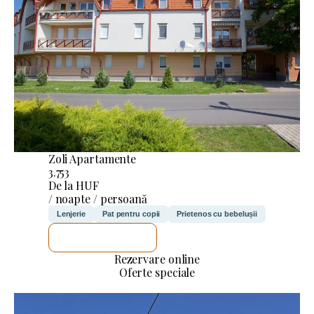
Zoli Apartamente
3.753
De la HUF
/ noapte / persoană
Lenjerie
Pat pentru copii
Prietenos cu bebelușii
VOI VERIFICA
Rezervare online
Oferte speciale