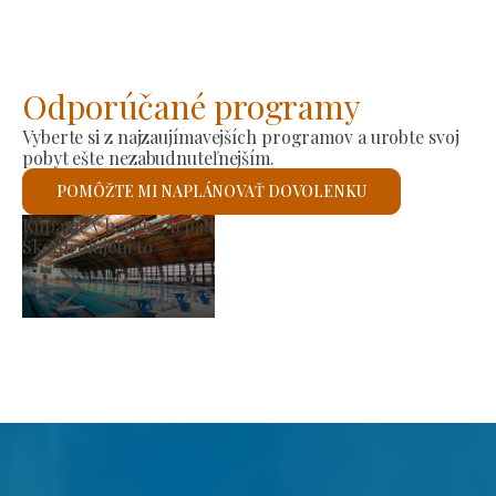
Odporúčané programy
Vyberte si z najzaujímavejších programov a urobte svoj
pobyt ešte nezabudnuteľnejším.
POMÔŽTE MI NAPLÁNOVAŤ DOVOLENKU
Trh výrobcov
Skontrolujem to