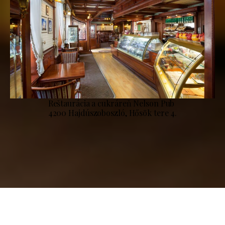
Reštaurácia a cukráreň Nelson Pub
4200 Hajdúszoboszló, Hősök tere 4.