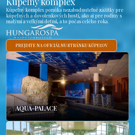
Kúpeľný komplex
Kúpeľný komplex ponúka nezabudnuteľné zážitky pre
kúpeľných a dovolenkových hostí, ako aj pre rodiny s
malými a veľkými deťmi, a to počas celého roka.
PREJDITE NA OFICIÁLNU STRÁNKU KÚPEĽOV
AQUA-PALACE