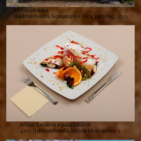
SD Čarodejnica
Hajdúszoboszló, Kempingova ulica, parcela č. 3529
Sétány kaviareň a palacinkáreň
4200 Hajdúszoboszló, Mátyás király sétány 1.