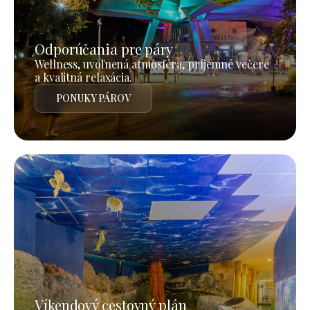
Odporúčania pre páry
Wellness, uvoľnená atmosféra, príjemné večere
a kvalitná relaxácia.
PONUKY PÁROV
Víkendový cestovný plán