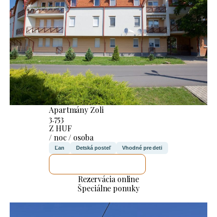
Apartmány Zoli
3.753
Z HUF
/ noc / osoba
Ľan
Detská posteľ
Vhodné pre deti
SKONTROLUJEM TO
Rezervácia online
Špeciálne ponuky