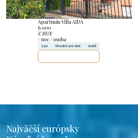
Apartmán Villa AIDA
6.000
Z HUF
/ noc / osoba
Ľan
Vhodné pre deti
Jedlá
SKONTROLUJEM TO
Najväčší európsky