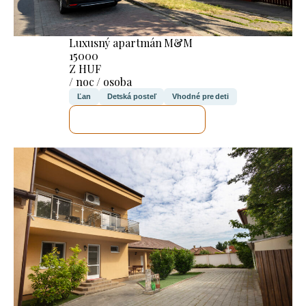
Luxusný apartmán M&M
15000
Z HUF
/ noc / osoba
Ľan
Detská posteľ
Vhodné pre deti
SKONTROLUJEM TO