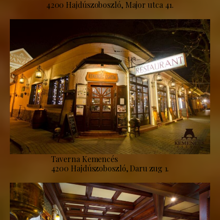
4200 Hajdúszoboszló, Major utca 41.
Taverna Kemencés
4200 Hajdúszoboszló, Daru zug 1.