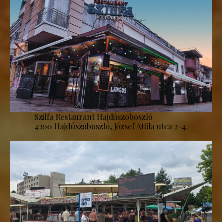
Szilfa Restaurant Hajdúszoboszló
4200 Hajdúszoboszló, József Attila utca 2-4.