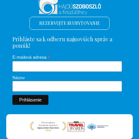
REZERVUJTE SI UBYTOVANIE
Prihláste sa k odberu najnovších správ a
ponúk!
*
E-mailová adresa
Názov