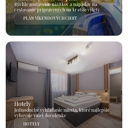
Rýchle zostavenie zážitkov a nápadov na
cestovanie pripravených na kratšie výlety.
PLÁN VÍKENDOVÝCH CIEST
Hotely
Jednoduché vyhľadanie miesta, ktoré najlepšie
vyhovuje vašej dovolenke
HOTELY