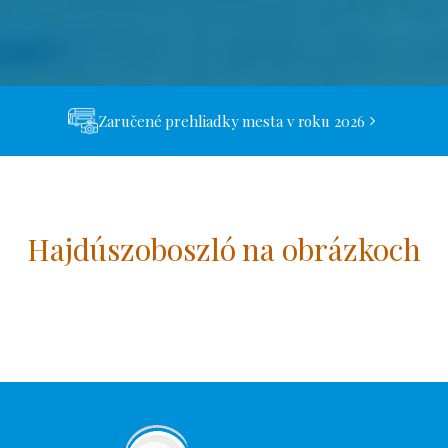
Zaručené prehliadky mesta v roku 2026
Hajdúszoboszló na obrázkoch