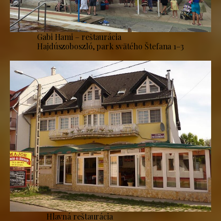
Gabi Hami – reštaurácia
Hajdúszoboszló, park svätého Štefana 1–3
Hlavná reštaurácia