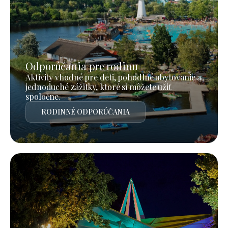
Odporúčania pre rodinu
Aktivity vhodné pre deti, pohodlné ubytovanie a
jednoduché zážitky, ktoré si môžete užiť
spoločne.
RODINNÉ ODPORÚČANIA