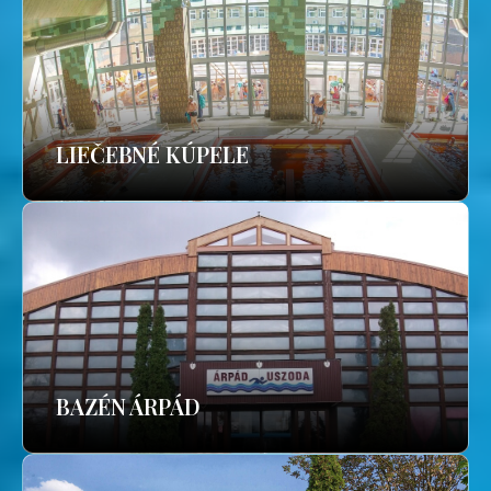
LIEČEBNÉ KÚPELE
BAZÉN ÁRPÁD