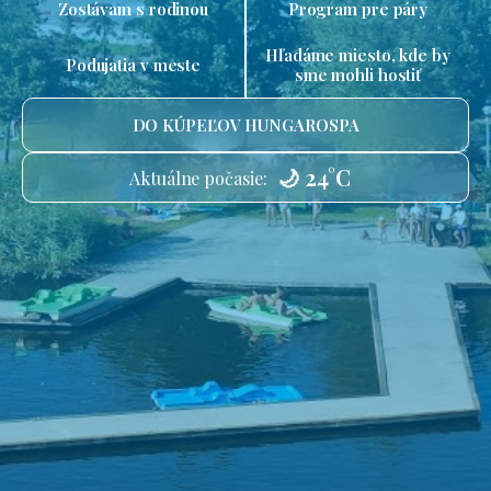
Zostávam s rodinou
Program pre páry
Hľadáme miesto, kde by
Podujatia v meste
sme mohli hostiť
DO KÚPEĽOV HUNGAROSPA
🌙 24°C
Aktuálne počasie: