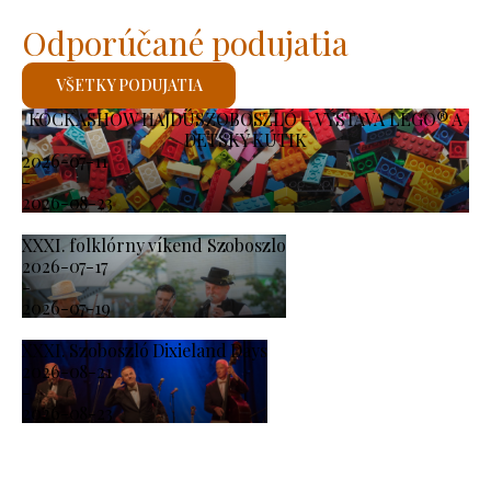
Odporúčané podujatia
VŠETKY PODUJATIA
KOCKASHOW HAJDÚSZOBOSZLÓ – VÝSTAVA LEGO® A
DETSKÝ KÚTIK
2026-07-11
-
2026-08-23
XXXI. folklórny víkend Szoboszlo
2026-07-17
-
2026-07-19
XXXI. Szoboszló Dixieland Days
2026-08-21
-
2026-08-23