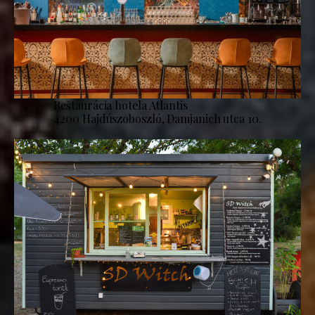
Reštaurácia hotela Atlantis
4200 Hajdúszoboszló, Damjanich utca 10.