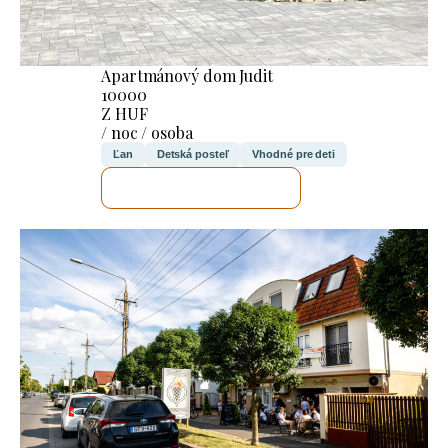
Apartmánový dom Judit
10000
Z HUF
/ noc / osoba
Ľan
Detská posteľ
Vhodné pre deti
SKONTROLUJEM TO