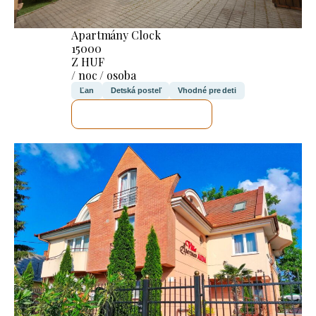
Apartmány Clock
15000
Z HUF
/ noc / osoba
Ľan
Detská posteľ
Vhodné pre deti
SKONTROLUJEM TO