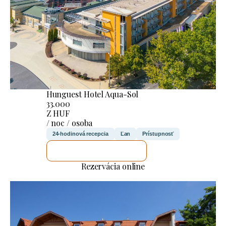
Hunguest Hotel Aqua-Sol
33.000
Z HUF
/ noc / osoba
24-hodinová recepcia
Ľan
Prístupnosť
SKONTROLUJEM TO
Rezervácia online