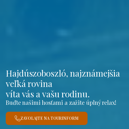
Hajdúszoboszló, najznámejšia
veľká rovina
víta vás a vašu rodinu.
Buďte našimi hosťami a zažite úplný relax!
ZAVOLAJTE NA TOURINFORM