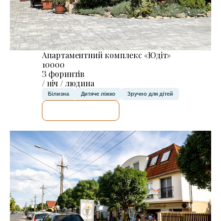
Апартаментний комплекс «Юдіт»
10000
З форинтів
/ ніч / людина
Білизна
Дитяче ліжко
Зручно для дітей
ДЕТАЛЬНІШЕ