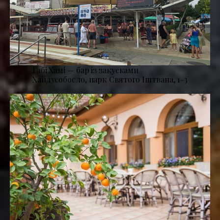
Габі Хамі — бар із закусками
Хайдусобосло, парк Святого Іштвана, 1–3