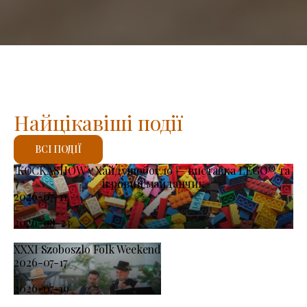
Найцікавіші події
ВСІ ПОДІЇ
KOCKASHOW у Хайдушобосло — виставка LEGO® та
ігровий майданчик
2026-07-11
-
2026-08-23
XXXI Szoboszlo Folk Weekend
2026-07-17
-
2026-07-19