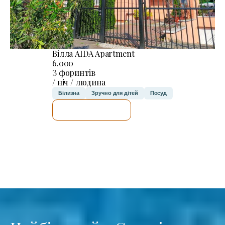
Вілла AIDA Apartment
6.000
З форинтів
/ ніч / людина
Білизна
Зручно для дітей
Посуд
ДЕТАЛЬНІШЕ