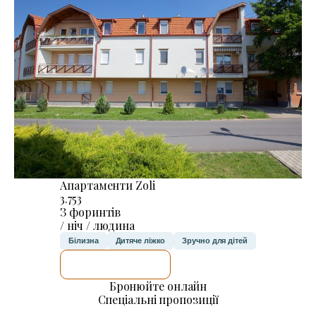
Апартаменти Zoli
3.753
З форинтів
/ ніч / людина
Білизна
Дитяче ліжко
Зручно для дітей
ДЕТАЛЬНІШЕ
Бронюйте онлайн
Спеціальні пропозиції