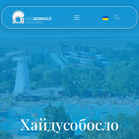
Хайдусобосло