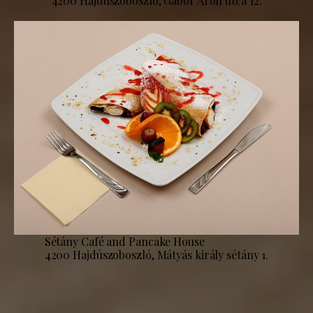
4200 Hajdúszoboszló, Gábor Áron utca 12.
Sétány Café and Pancake House
4200 Hajdúszoboszló, Mátyás király sétány 1.