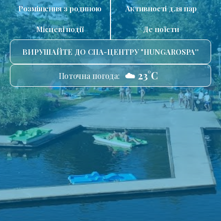
Розміщення з родиною
Активності для пар
Місцеві події
Де поїсти
ВИРУШАЙТЕ ДО СПА-ЦЕНТРУ "HUNGAROSPA''
☁️ 23°C
Поточна погода: