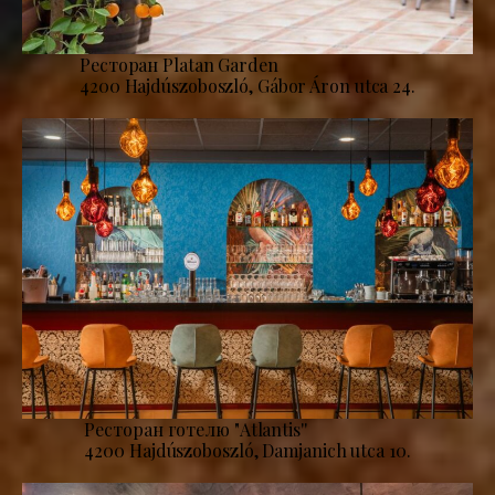
Ресторан Platan Garden
4200 Hajdúszoboszló, Gábor Áron utca 24.
Ресторан готелю "Atlantis''
4200 Hajdúszoboszló, Damjanich utca 10.