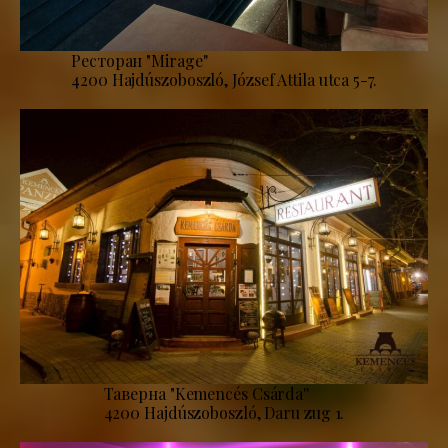
Ресторан "Mirage''
4200 Hajdúszoboszló, József Attila utca 5-7.
Таверна "Kemencés Csárda''
4200 Hajdúszoboszló, Daru zug 1.