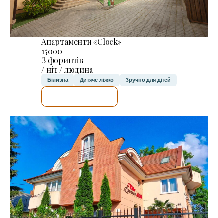
Апартаменти «Clock»
15000
З форинтів
/ ніч / людина
Білизна
Дитяче ліжко
Зручно для дітей
ДЕТАЛЬНІШЕ