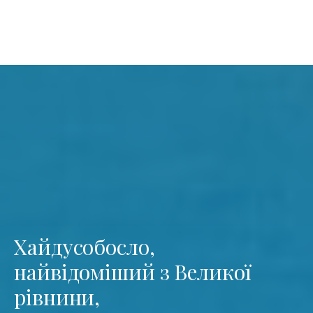
Хайдусобосло,
найвідоміший з Великої
рівнини,