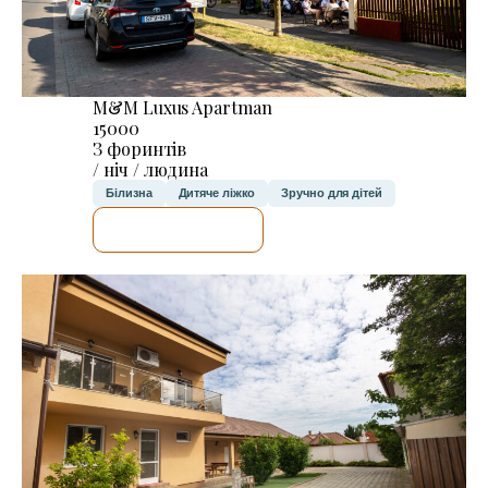
M&M Luxus Apartman
15000
З форинтів
/ ніч / людина
Білизна
Дитяче ліжко
Зручно для дітей
ДЕТАЛЬНІШЕ