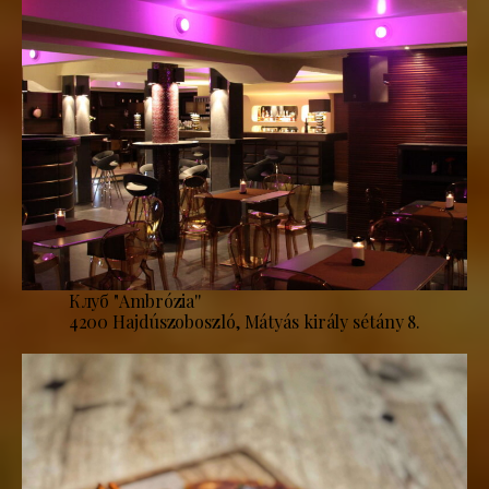
Клуб "Ambrózia''
4200 Hajdúszoboszló, Mátyás király sétány 8.