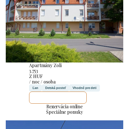
Apartmány Zoli
3.753
Z HUF
/ noc / osoba
Ľan
Detská posteľ
Vhodné pre deti
SKONTROLUJEM TO
Rezervácia online
Špeciálne ponuky