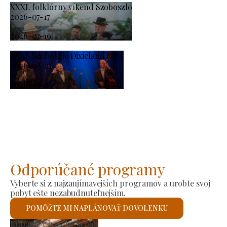
XXXI. folklórny víkend Szoboszlo
2026-07-17
-
2026-07-19
XXXI. Szoboszló Dixieland Days
2026-08-21
-
2026-08-23
Odporúčané programy
Vyberte si z najzaujímavejších programov a urobte svoj
pobyt ešte nezabudnuteľnejším.
POMÔŽTE MI NAPLÁNOVAŤ DOVOLENKU
Trh výrobcov