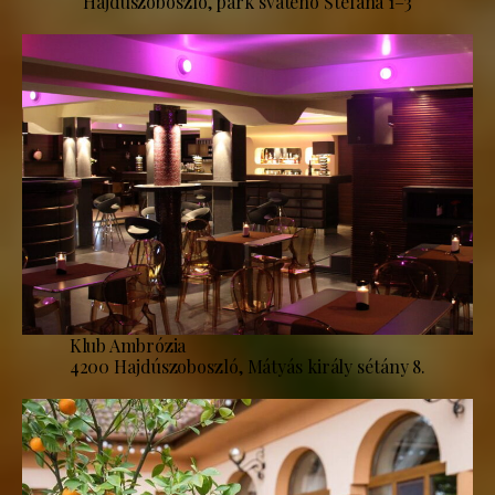
Hajdúszoboszló, park svätého Štefana 1–3
Klub Ambrózia
4200 Hajdúszoboszló, Mátyás király sétány 8.