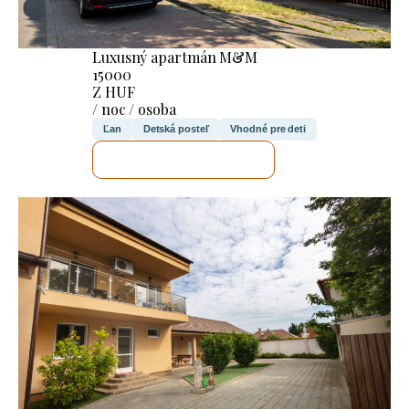
Luxusný apartmán M&M
15000
Z HUF
/ noc / osoba
Ľan
Detská posteľ
Vhodné pre deti
SKONTROLUJEM TO