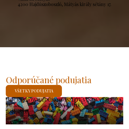
4200 Hajdúszoboszló, Mátyás király sétány 17.
Odporúčané podujatia
VŠETKY PODUJATIA
KOCKASHOW HAJDÚSZOBOSZLÓ – VÝSTAVA LEGO® A
DETSKÝ KÚTIK
2026-07-11
-
2026-08-23