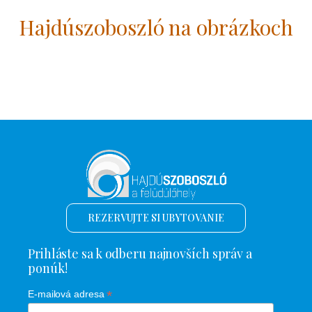
Hajdúszoboszló na obrázkoch
REZERVUJTE SI UBYTOVANIE
Prihláste sa k odberu najnovších správ a
ponúk!
*
E-mailová adresa