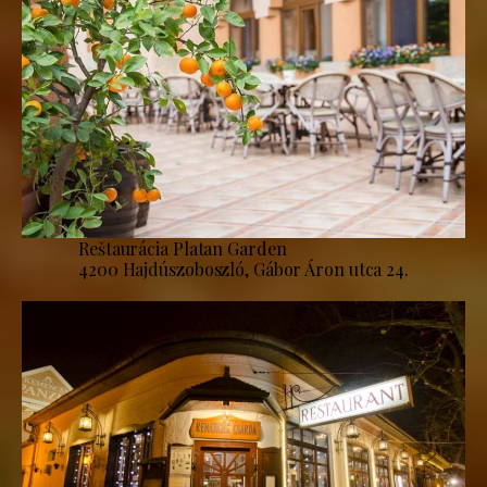
Reštaurácia Platan Garden
4200 Hajdúszoboszló, Gábor Áron utca 24.