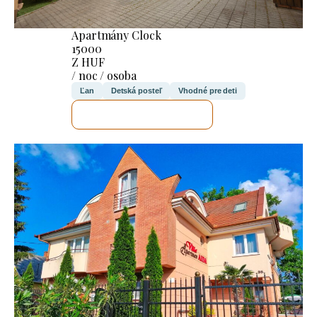
Apartmány Clock
15000
Z HUF
/ noc / osoba
Ľan
Detská posteľ
Vhodné pre deti
SKONTROLUJEM TO