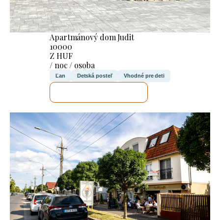
Apartmánový dom Judit
10000
Z HUF
/ noc / osoba
Ľan
Detská posteľ
Vhodné pre deti
SKONTROLUJEM TO