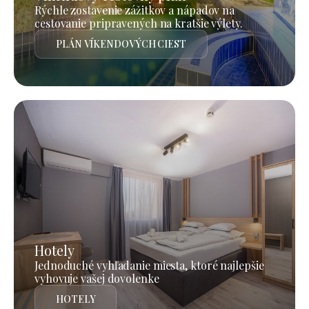
Rýchle zostavenie zážitkov a nápadov na
cestovanie pripravených na kratšie výlety.
PLÁN VÍKENDOVÝCH CIEST
Hotely
Jednoduché vyhľadanie miesta, ktoré najlepšie
vyhovuje vašej dovolenke
HOTELY