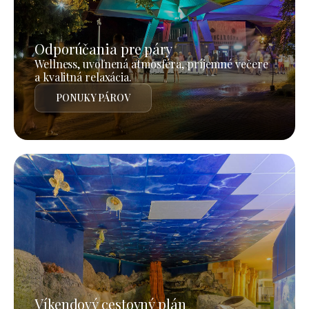
Odporúčania pre páry
Wellness, uvoľnená atmosféra, príjemné večere
a kvalitná relaxácia.
PONUKY PÁROV
Víkendový cestovný plán