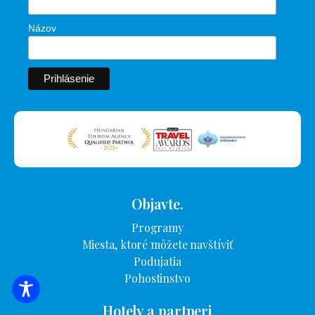
Názov
Objavte.
Programy
Miesta, ktoré môžete navštíviť
Podujatia
Pohostinstvo
VYHĽADÁVANIE UBYTOVANIA
Hotely a partneri