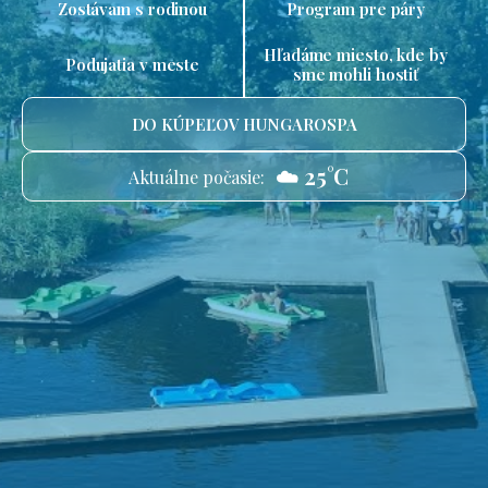
Zostávam s rodinou
Program pre páry
Hľadáme miesto, kde by
Podujatia v meste
sme mohli hostiť
DO KÚPEĽOV HUNGAROSPA
☁️ 25°C
Aktuálne počasie: