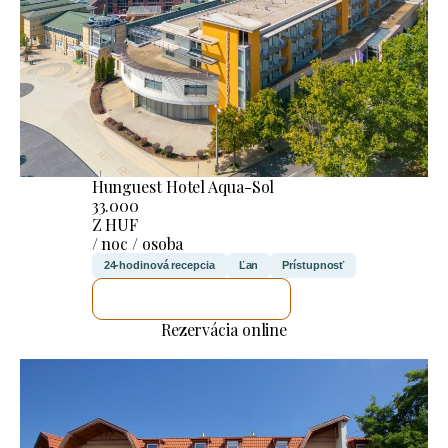
Hunguest Hotel Aqua-Sol
33.000
Z HUF
/ noc / osoba
24-hodinová recepcia
Ľan
Prístupnosť
SKONTROLUJEM TO
Rezervácia online