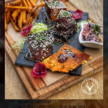
Kaviareň Vadaskert
4200 Hajdúszoboszló, Gábor Áron utca 12.