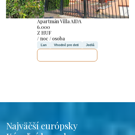
Apartmán Villa AIDA
6.000
Z HUF
/ noc / osoba
Ľan
Vhodné pre deti
Jedlá
SKONTROLUJEM TO
Najväčší európsky