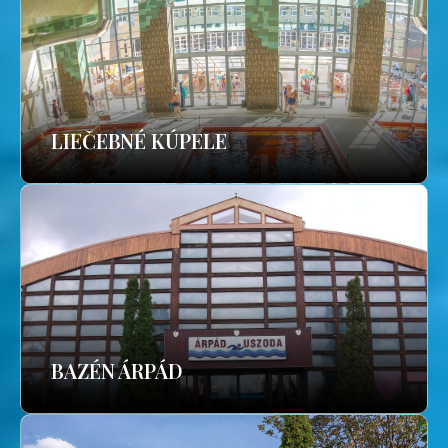
LIEČEBNÉ KÚPELE
BAZÉN ÁRPÁD