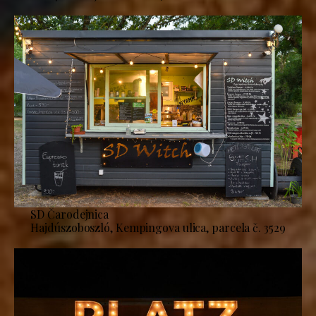
SD Čarodejnica
Hajdúszoboszló, Kempingova ulica, parcela č. 3529