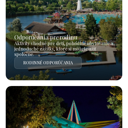
Odporúčania pre rodinu
Aktivity vhodné pre deti, pohodlné ubytovanie a
jednoduché zážitky, ktoré si môžete užiť
spoločne.
RODINNÉ ODPORÚČANIA