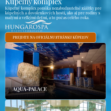
Kúpeľný komplex
Kúpeľný komplex ponúka nezabudnuteľné zážitky pre
kúpeľných a dovolenkových hostí, ako aj pre rodiny s
malými a veľkými deťmi, a to počas celého roka.
PREJDITE NA OFICIÁLNU STRÁNKU KÚPEĽOV
AQUA-PALACE