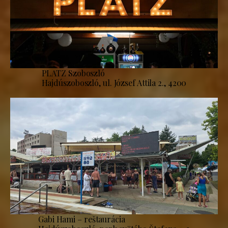
PLATZ Szoboszló
Hajdúszoboszló, ul. József Attila 2., 4200
Gabi Hami – reštaurácia