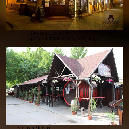
Taverna Kemencés
4200 Hajdúszoboszló, Daru zug 1.
Vináreň Mátyás