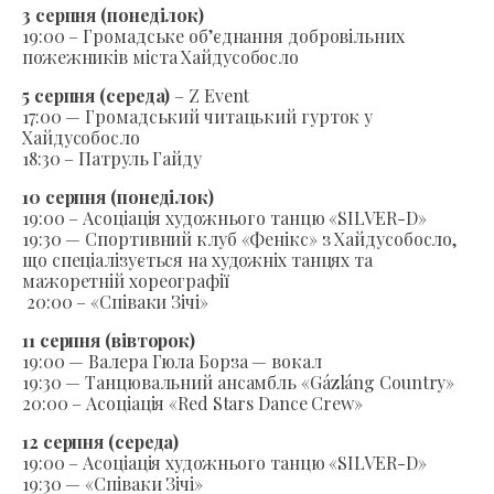
3 серпня (понеділок)
19:00 – Громадське об’єднання добровільних
пожежників міста Хайдусобосло
5 серпня (середа)
– Z Event
17:00 — Громадський читацький гурток у
Хайдусобосло
18:30 – Патруль Гайду
10 серпня (понеділок)
19:00 – Асоціація художнього танцю «SILVER-D»
19:30 — Спортивний клуб «Фенікс» з Хайдусобосло,
що спеціалізується на художніх танцях та
мажоретній хореографії
20:00 – «Співаки Зічі»
11 серпня (вівторок)
19:00 — Валера Гюла Борза — вокал
19:30 — Танцювальний ансамбль «Gázláng Country»
20:00 – Асоціація «Red Stars Dance Crew»
12 серпня (середа)
19:00 – Асоціація художнього танцю «SILVER-D»
19:30 — «Співаки Зічі»