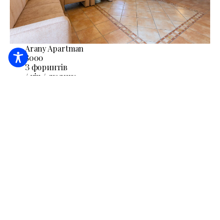
Arany Apartman
8000
З форинтів
/ ніч / людина
Приладдя для барбекю
Клімат (кондиціонер)
Кухня
ДЕТАЛЬНІШЕ