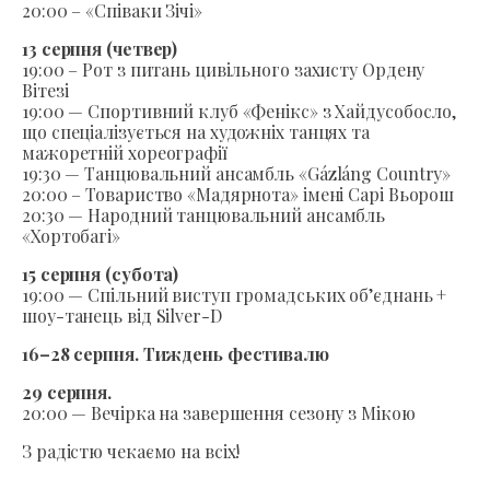
20:00 – «Співаки Зічі»
13 серпня (четвер)
19:00 – Рот з питань цивільного захисту Ордену
Вітезі
19:00 — Спортивний клуб «Фенікс» з Хайдусобосло,
що спеціалізується на художніх танцях та
мажоретній хореографії
19:30 — Танцювальний ансамбль «Gázláng Country»
20:00 – Товариство «Мадярнота» імені Сарі Вьорош
20:30 — Народний танцювальний ансамбль
«Хортобагі»
15 серпня (субота)
19:00 — Спільний виступ громадських об’єднань +
шоу-танець від Silver-D
16–28 серпня. Тиждень фестивалю
29 серпня.
20:00 — Вечірка на завершення сезону з Мікою
З радістю чекаємо на всіх!