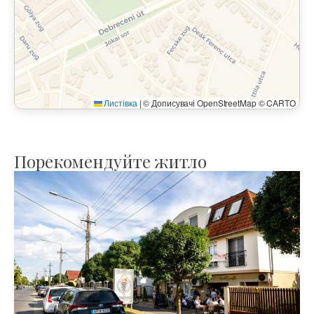
Листівка
|
© Дописувачі OpenStreetMap © CARTO
Порекомендуйте житло