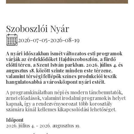
Szoboszlói Nyár
2026-07-05
-
2026-08-19
A nyári időszakban ismét változatos esti programok
várják az érdeklődőket Hajdúszoboszlón, a fürdő
előtti téren, a Szent István parkban. 2026. július 4. és
augusztus 18. között szinte minden este térzene,
valamint térségi fellépők színes produkciói teszik
hangulatosabbá a városközpont nyári estéit.
A programkínálatban népi és modern táncbemutatók,
zenei előadások, valamint irodalmi programok is helyet
kapnak, így a rendezvénysorozat több korosztály
számára kínál kellemes kikapcsolódási lehetőséget.
Időpont
2026. július 4. - 2026. augusztus 19.