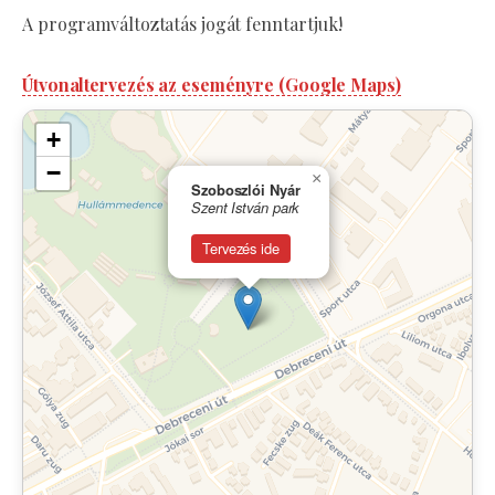
A programváltoztatás jogát fenntartjuk!
Útvonaltervezés az eseményre (Google Maps)
+
−
×
Szoboszlói Nyár
Szent István park
Tervezés ide