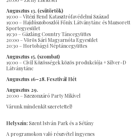
Augusztus 13. (csütörtök)
19:00 – Vitézi Rend Katasztrófavédelmi Század
19:00 – Hajdúszoboszlói Főnix Látványtánc és Mazsorett
Sportegyesület
19:30 – Gázláng Country Táncegyüttes
20:00 – Vörös Sári Magyarnóta Egyesület
20:30 – Hortobágyi Néptáncegyüttes
Augusztus 15. (szombat)
19:00 – Civil Közösségek közös produkciója + Silver-D
Látványtánc
Augusztus 16–28. Fesztivál Hét
Augusztus 29.
20:00 – Szezonzáró Party Mikivel
Várunk mindenkit szeretettel!
Helyszín:
Szent István Park és a Sétány
A programokon való részvétel ingyenes