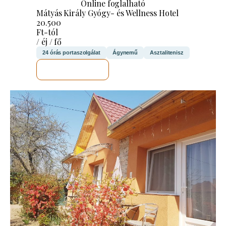
Online foglalható
Mátyás Király Gyógy- és Wellness Hotel
20.500
Ft-tól
/ éj / fő
24 órás portaszolgálat
Ágynemű
Asztalitenisz
MEGNÉZEM