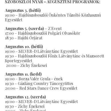
SZOBOSZLÓI NYÁR – AUGUSZTUSI PROGRAMOK:
Augusztus 3. (hétfő)
19:00 – Hajdúszoboszlói Önkéntes Tűzoltó Közhasznú
Egyesület
Augusztus 5. (szerda)
– Z Event
17:00 – Hajdúszoboszlói Polgári Olvasókör
18:30 – Hajdú Őrjárat
Augusztus 10. (hétfő)
19:00 – SILVER-D Látványtánc Egyesület
19:30 – Hajdúszoboszlói Főnix Látványtánc és Mazsorett
Sportegyesület
20:00 – Zichy Énekesei
Augusztus 11. (kedd)
19:00 – Borza Valér Gyula - ének
19:30 – Gázláng Country Táncegyüttes
20:00 – Red Stars Dance Crew Egyesület
Augusztus 12. (szerda)
19:00 – SILVER-D Látványtánc Egyesület
19:30 – Zichy Énekesei
20:00 – Zichy Énekesei