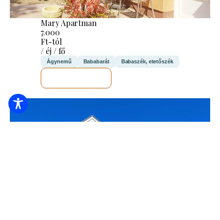
Mary Apartman
7.000
Ft-tól
/ éj / fő
Ágynemű
Bababarát
Babaszék, etetőszék
MEGNÉZEM