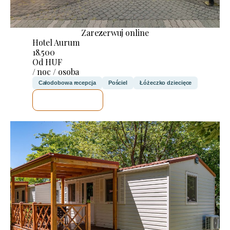
Zarezerwuj online
Hotel Aurum
18.500
Od HUF
/ noc / osoba
Całodobowa recepcja
Pościel
Łóżeczko dziecięce
SPRAWDZĘ