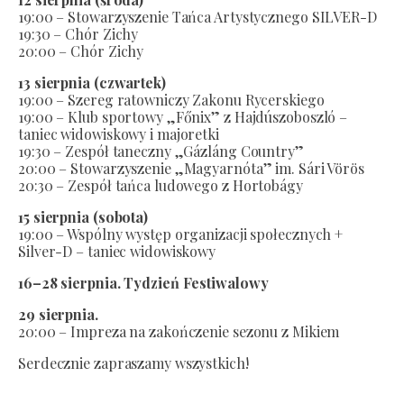
19:00 – Stowarzyszenie Tańca Artystycznego SILVER-D
19:30 – Chór Zichy
20:00 – Chór Zichy
13 sierpnia (czwartek)
19:00 – Szereg ratowniczy Zakonu Rycerskiego
19:00 – Klub sportowy „Főnix” z Hajdúszoboszló –
taniec widowiskowy i majoretki
19:30 – Zespół taneczny „Gázláng Country”
20:00 – Stowarzyszenie „Magyarnóta” im. Sári Vörös
20:30 – Zespół tańca ludowego z Hortobágy
15 sierpnia (sobota)
19:00 – Wspólny występ organizacji społecznych +
Silver-D – taniec widowiskowy
16–28 sierpnia. Tydzień Festiwalowy
29 sierpnia.
20:00 – Impreza na zakończenie sezonu z Mikiem
Serdecznie zapraszamy wszystkich!