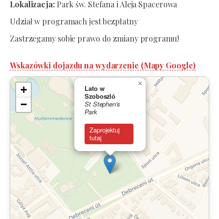
Lokalizacja:
Park św. Stefana i Aleja Spacerowa
Udział w programach jest bezpłatny
Zastrzegamy sobie prawo do zmiany programu!
Wskazówki dojazdu na wydarzenie (Mapy Google)
×
+
Lato w
Szoboszló
−
St Stephen's
Park
Zaprojektuj
tutaj