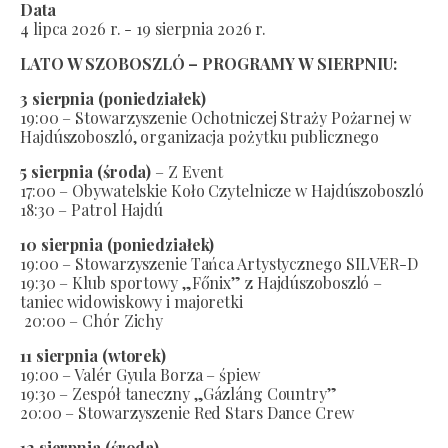
Data
4 lipca 2026 r. - 19 sierpnia 2026 r.
LATO W SZOBOSZLÓ – PROGRAMY W SIERPNIU:
3 sierpnia (poniedziałek)
19:00 – Stowarzyszenie Ochotniczej Straży Pożarnej w
Hajdúszoboszló, organizacja pożytku publicznego
5 sierpnia (środa)
– Z Event
17:00 – Obywatelskie Koło Czytelnicze w Hajdúszoboszló
18:30 – Patrol Hajdú
10 sierpnia (poniedziałek)
19:00 – Stowarzyszenie Tańca Artystycznego SILVER-D
19:30 – Klub sportowy „Főnix” z Hajdúszoboszló –
taniec widowiskowy i majoretki
20:00 – Chór Zichy
11 sierpnia (wtorek)
19:00 – Valér Gyula Borza – śpiew
19:30 – Zespół taneczny „Gázláng Country”
20:00 – Stowarzyszenie Red Stars Dance Crew
12 sierpnia (środa)