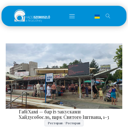
Габі Хамі — бар із закусками
Хайдусобосло, парк Святого Іштвана, 1–3
Ресторан / Ресторан