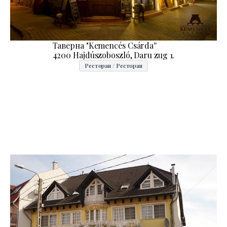
Таверна "Kemencés Csárda''
4200 Hajdúszoboszló, Daru zug 1.
Ресторан / Ресторан