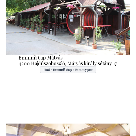
Винний бар Mátyás
4200 Hajdúszoboszló, Mátyás király sétány 17.
Паб / Винний бар / Винокурня