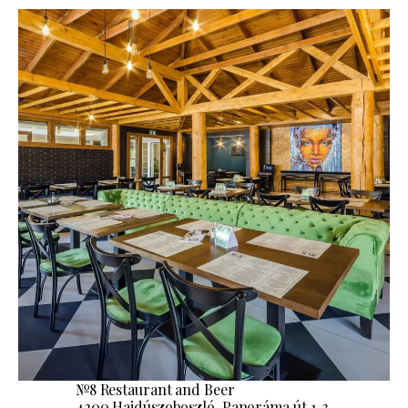
№8 Restaurant and Beer
4200 Hajdúszoboszló, Panoráma út 1-3.