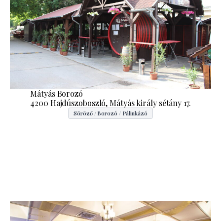
Mátyás Borozó
4200 Hajdúszoboszló, Mátyás király sétány 17.
Söröző / Borozó / Pálinkázó