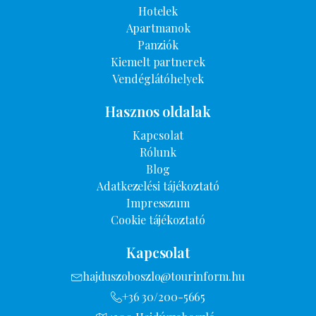
Hotelek
Apartmanok
Panziók
Kiemelt partnerek
Vendéglátóhelyek
Hasznos oldalak
Kapcsolat
Rólunk
Blog
Adatkezelési tájékoztató
Impresszum
Cookie tájékoztató
Kapcsolat
hajduszoboszlo@tourinform.hu
+36 30/200-5665