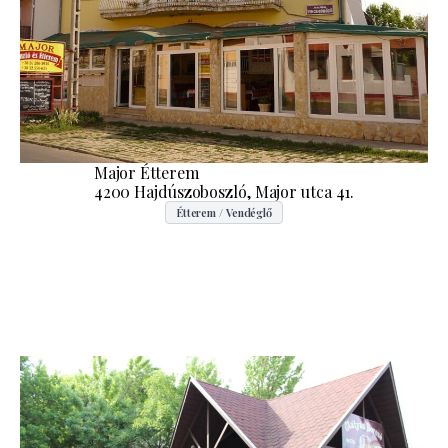
Major Étterem
4200 Hajdúszoboszló, Major utca 41.
Étterem / Vendéglő