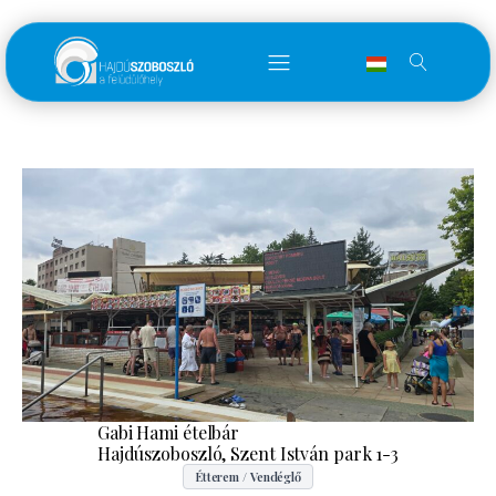
Gabi Hami ételbár
Hajdúszoboszló, Szent István park 1-3
Étterem / Vendéglő