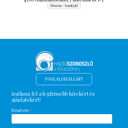
Étterem / Vendéglő
FOGLALJ SZÁLLÁST
Iratkozz fel a legfrissebb hírekért és
ajánlatokért!
*
Email cím