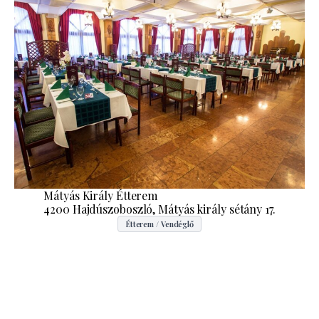
Mátyás Király Étterem
4200 Hajdúszoboszló, Mátyás király sétány 17.
Étterem / Vendéglő