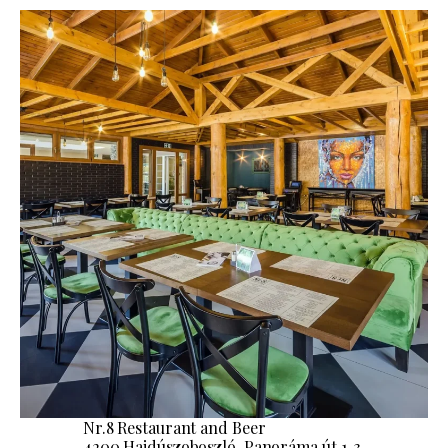
Nr.8 Restaurant and Beer
4200 Hajdúszoboszló, Panoráma út 1-3.