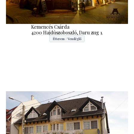
Kemencés Csárda
4200 Hajdúszoboszló, Daru zug 1.
Étterem / Vendéglő