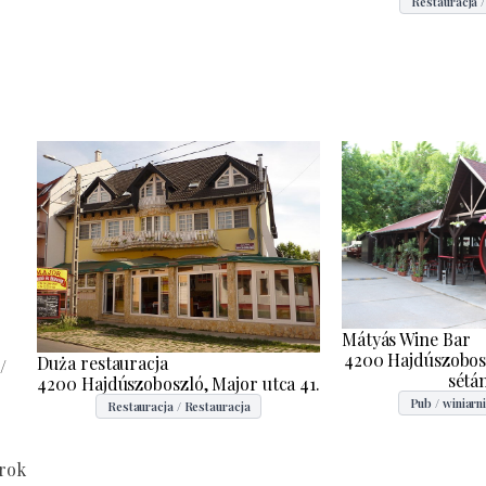
Restauracja /
Mátyás Wine Bar
4200 Hajdúszobosz
Duża restauracja
/
sétán
4200 Hajdúszoboszló, Major utca 41.
Pub / winiarni
Restauracja / Restauracja
 rok