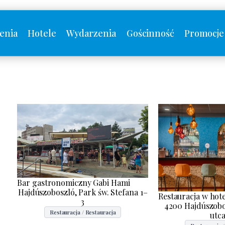
enia
Hotele
Wydarzenia
Gościnność
Promocje
Bar gastronomiczny Gabi Hami
Hajdúszoboszló, Park św. Stefana 1–
Restauracja w hote
3
4200 Hajdúszobo
Restauracja / Restauracja
utca