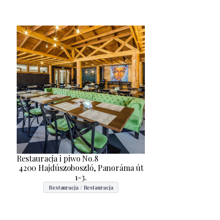
Restauracja i piwo No.8
4200 Hajdúszoboszló, Panoráma út
1-3.
Restauracja / Restauracja