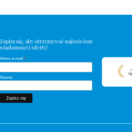
Zapisz się, aby otrzymywać najświeższe
wiadomości i oferty!
*
Adres e-mail
Nazwa