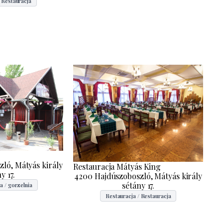
 Restauracja
ló, Mátyás király
Restauracja Mátyás King
y 17.
4200 Hajdúszoboszló, Mátyás király
sétány 17.
a / gorzelnia
Restauracja / Restauracja