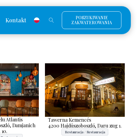
POSZUKIWANIE
Kontakt
ZAKWATEROWANIA
lu Atlantis
Tawerna Kemencés
szló, Damjanich
4200 Hajdúszoboszló, Daru zug 1.
 10.
Restauracja / Restauracja