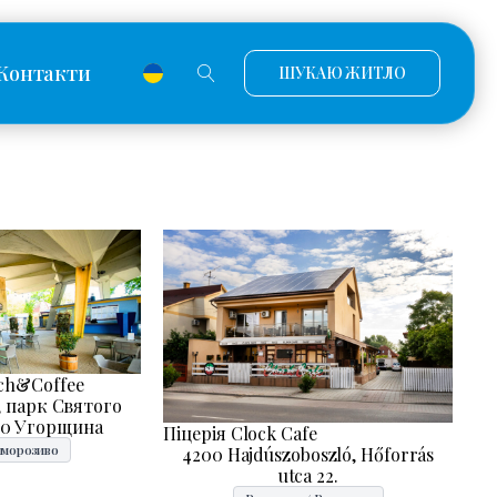
Контакти
ШУКАЮ ЖИТЛО
ch&Coffee
 парк Святого
00 Угорщина
Піцерія Clock Cafe
-морозиво
4200 Hajdúszoboszló, Hőforrás
utca 22.