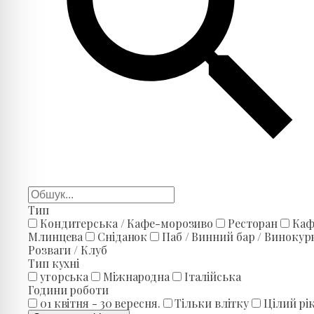
Тип
Кондитерська / Кафе-морозиво
Ресторан
Каф
Млинцева
Сніданок
Паб / Винний бар / Винокур
Розваги / Клуб
Тип кухні
угорська
Міжнародна
Італійська
Години роботи
01 квітня - 30 вересня.
Тільки влітку
Цілий рі