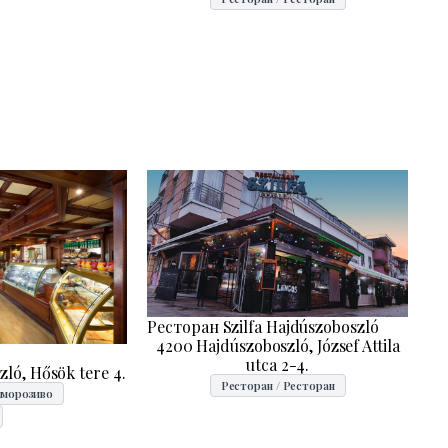
Ресторан Szilfa Hajdúszoboszló
4200 Hajdúszoboszló, József Attila
utca 2-4.
ló, Hősök tere 4.
Ресторан / Ресторан
-морозиво