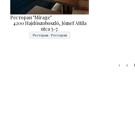
Ресторан "Mirage''
4200 Hajdúszoboszló, József Attila
utca 5-7.
Ресторан / Ресторан
1
2