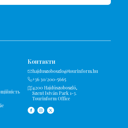
Контакти
hajduszoboszlo@tourinform.hu
+36 30/200-5665
4200 Hajdúszoboszló,
нційність
Szent István Park 1-3.
Tourinform Office
ie