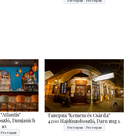
Ресторан / Ресторан
Atlantis''
Таверна "Kemencés Csárda''
szló, Damjanich
4200 Hajdúszoboszló, Daru zug 1.
 10.
Ресторан / Ресторан
/ Ресторан