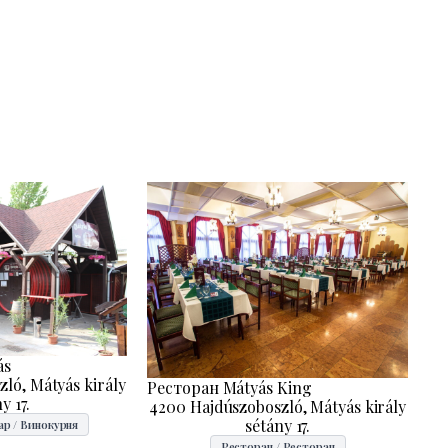
ás
ló, Mátyás király
Ресторан Mátyás King
y 17.
4200 Hajdúszoboszló, Mátyás király
sétány 17.
ар / Винокурня
Ресторан / Ресторан