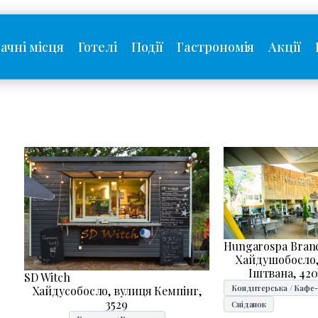
ачні місця
Готелі
Події
Гастрономія
Акції
Hungarospa Bran
Хайдушобосло,
Іштвана, 42
SD Witch
Кондитерська / Кафе
Хайдусобосло, вулиця Кемпінг,
3529
Сніданок