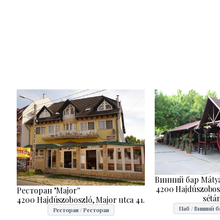
Винний бар Máty
4200 Hajdúszobosz
Ресторан "Major''
sétán
4200 Hajdúszoboszló, Major utca 41.
Паб / Винний б
Ресторан / Ресторан