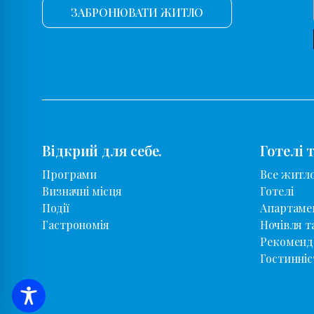
ЗАБРОНЮВАТИ ЖИТЛО
Відкрий для себе.
Готелі 
Програми
Все житл
Визначні місця
Готелі
Події
Апартаме
Гастрономія
Ночівля т
Рекоменд
Гостинніс