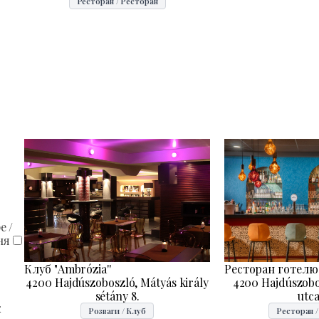
Ресторан / Ресторан
е /
ня
Ресторан готелю "
Клуб "Ambrózia''
4200 Hajdúszobo
4200 Hajdúszoboszló, Mátyás király
utca
sétány 8.
к
Ресторан 
Розваги / Клуб