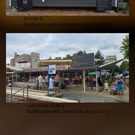
SD Witch
Hajdúszoboszló, Kemping utca 3529 hrsz
Gabi Hami ételbár
Hajdúszoboszló, Szent István park 1-3