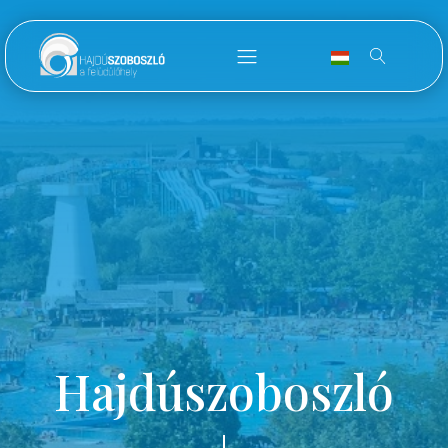
Hajdúszoboszló