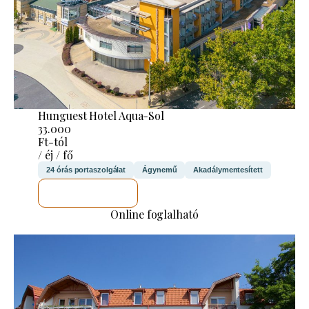
Hunguest Hotel Aqua-Sol
33.000
Ft-tól
/ éj / fő
24 órás portaszolgálat
Ágynemű
Akadálymentesített
MEGNÉZEM
Online foglalható