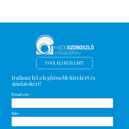
FOGLALJ SZÁLLÁST
Iratkozz fel a legfrissebb hírekért és
ajánlatokért!
*
Email cím
Név