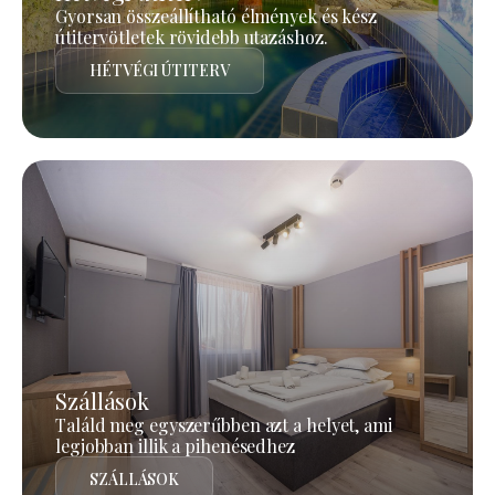
Gyorsan összeállítható élmények és kész
útitervötletek rövidebb utazáshoz.
HÉTVÉGI ÚTITERV
Szállások
Találd meg egyszerűbben azt a helyet, ami
legjobban illik a pihenésedhez
SZÁLLÁSOK