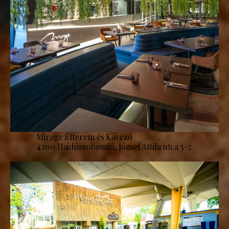
Mirage Étterem és Kávézó
4200 Hajdúszoboszló, József Attila utca 5-7.