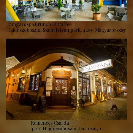
Hungarospa Brunch & Coffee
Hajdúszoboszló, Szent István park, 4200 Magyarország
Kemencés Csárda
4200 Hajdúszoboszló, Daru zug 1.