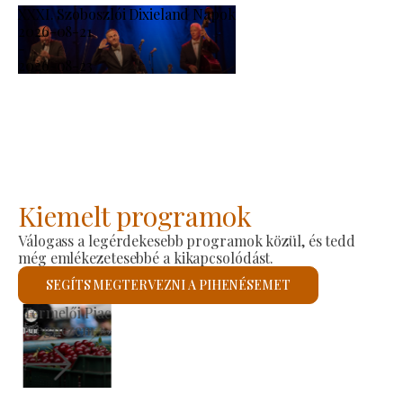
XXXI. Szoboszlói Dixieland Napok
2026-08-21
-
2026-08-23
Kiemelt programok
Válogass a legérdekesebb programok közül, és tedd
még emlékezetesebbé a kikapcsolódást.
SEGÍTS MEGTERVEZNI A PIHENÉSEMET
Termelői Piac
Megnézem