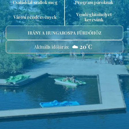
Családdal szállok meg
Program pároknak
Vendéglátóhelyet
Városi rendezvények
keresünk
IRÁNY A HUNGAROSPA FÜRDŐHÖZ
☁️ 20°C
Aktuális időjárás: