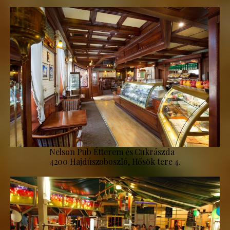
Nelson Pub Étterem és Cukrászda
4200 Hajdúszoboszló, Hősök tere 4.