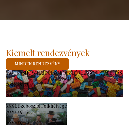
Kiemelt rendezvények
MINDEN RENDEZVÉNY
KOCKASHOW HAJDÚSZOBOSZLÓ - LEGO® KIÁLLÍTÁS
ÉS JÁTSZÓHÁZ
2026-07-11
-
2026-08-23
XXXI. Szoboszlói Folkhétvége
2026-07-17
-
2026-07-19