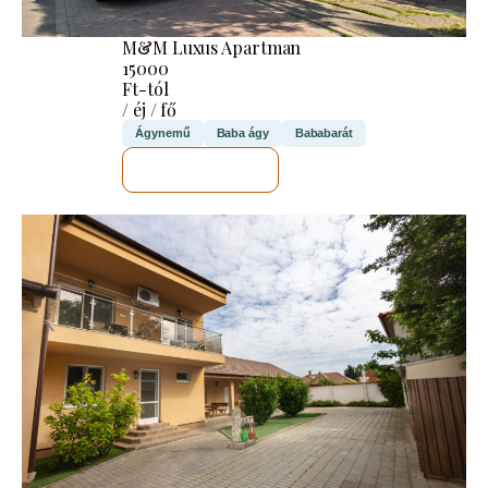
M&M Luxus Apartman
15000
Ft-tól
/ éj / fő
Ágynemű
Baba ágy
Bababarát
MEGNÉZEM