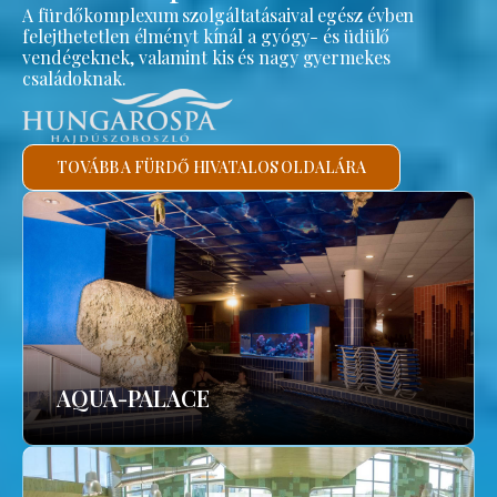
A fürdőkomplexum szolgáltatásaival egész évben
felejthetetlen élményt kínál a gyógy- és üdülő
vendégeknek, valamint kis és nagy gyermekes
családoknak.
TOVÁBB A FÜRDŐ HIVATALOS OLDALÁRA
AQUA-PALACE