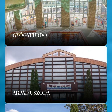
GYÓGYFÜRDŐ
ÁRPÁD USZODA