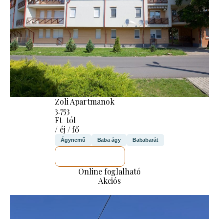
Zoli Apartmanok
3.753
Ft-tól
/ éj / fő
Ágynemű
Baba ágy
Bababarát
MEGNÉZEM
Online foglalható
Akciós