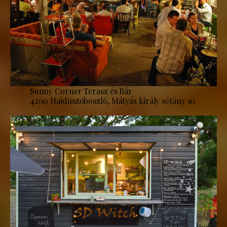
Sunny Corner Terasz és Bár
4200 Hajdúszoboszló, Mátyás király sétány 10.