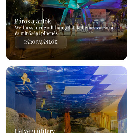
Páros ajánlók
Wellness, nyugodt hangulat, kellemes vacsorák
és minőségi pihenés.
PÁROS AJÁNLÓK
Hétvégi útiterv