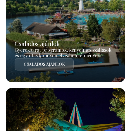
Családos ajánlók
Gyerekbarát programok, kényelmes szállások
és együtt is könnyen élvezhető élmények.
CSALÁDOS AJÁNLÓK