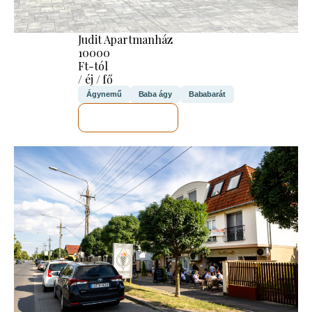
Judit Apartmanház
10000
Ft-tól
/ éj / fő
Ágynemű
Baba ágy
Bababarát
MEGNÉZEM