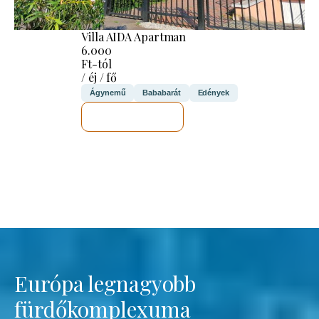
Villa AIDA Apartman
6.000
Ft-tól
/ éj / fő
Ágynemű
Bababarát
Edények
MEGNÉZEM
Európa legnagyobb
fürdőkomplexuma