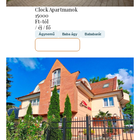
Clock Apartmanok
15000
Ft-tól
/ éj / fő
Ágynemű
Baba ágy
Bababarát
MEGNÉZEM